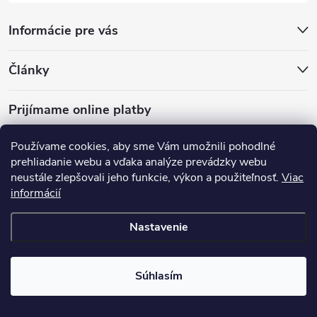
Informácie pre vás
Články
Prijímame online platby
Používame cookies, aby sme Vám umožnili pohodlné
prehliadanie webu a vďaka analýze prevádzky webu
neustále zlepšovali jeho funkcie, výkon a použiteľnosť.
Viac
mariveo.cz
abundo.cz
informácií
Nastavenie
Copyright 2016 - 2026
Batoháreň.sk
. Všetky práva vyhradené.
Upraviť
nastavenie cookies
Súhlasím
Vytvoril Shoptet