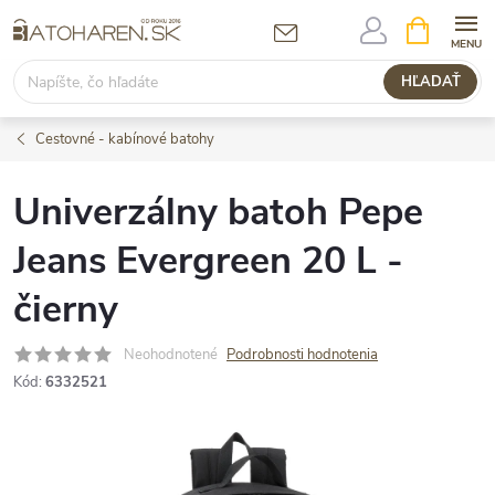
Prejsť
NÁKUPN
KOŠÍK
na
obsah
HĽADAŤ
Cestovné - kabínové batohy
Univerzálny batoh Pepe
Jeans Evergreen 20 L -
čierny
Neohodnotené
Podrobnosti hodnotenia
Kód:
6332521