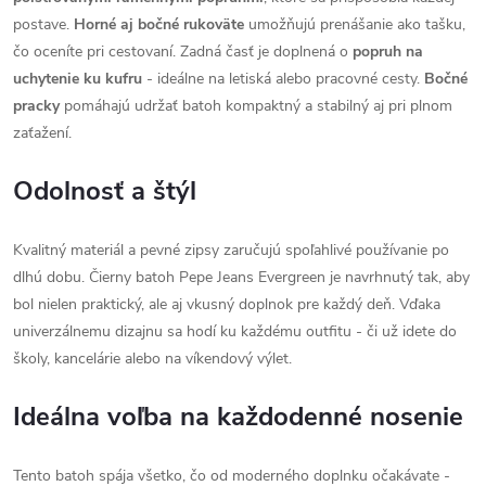
postave.
Horné aj bočné rukoväte
umožňujú prenášanie ako tašku,
čo oceníte pri cestovaní. Zadná časť je doplnená o
popruh na
uchytenie ku kufru
- ideálne na letiská alebo pracovné cesty.
Bočné
pracky
pomáhajú udržať batoh kompaktný a stabilný aj pri plnom
zaťažení.
Odolnosť a štýl
Kvalitný materiál a pevné zipsy zaručujú spoľahlivé používanie po
dlhú dobu. Čierny batoh Pepe Jeans Evergreen je navrhnutý tak, aby
bol nielen praktický, ale aj vkusný doplnok pre každý deň. Vďaka
univerzálnemu dizajnu sa hodí ku každému outfitu - či už idete do
školy, kancelárie alebo na víkendový výlet.
Ideálna voľba na každodenné nosenie
Tento batoh spája všetko, čo od moderného doplnku očakávate -