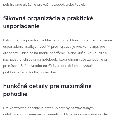
polstrované uloženie pre váš notebook alebo tablet.
Šikovná organizácia a praktické
usporiadanie
Batoh má dve priestranné hlavné komory, ktoré umožňujú prehľadné
usporiadanie všetkých vecí. V prednej časti je vrecko na zips pre
drobnosti - ideálne na mobil, peňaženku alebo kľúče. Vo vnútri sa
nachádza priehradka na notebook, ktorá chráni vaše zariadenie pri
prenášaní. Bočné
vrecko na fľašu alebo dáždnik
zvyšuje
praktickosť a pohodlie počas dňa.
Funkčné detaily pre maximálne
pohodlie
Pre komfortné nosenie je batoh vybavený
nastaviteľnými
polstrovanými ramennými popruhmi
, ktoré sa prispôsobia každej