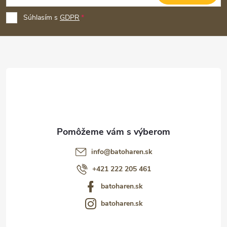
á
p
Súhlasím s
GDPR
ä
t
i
e
info
@
batoharen.sk
+421 222 205 461
batoharen.sk
batoharen.sk