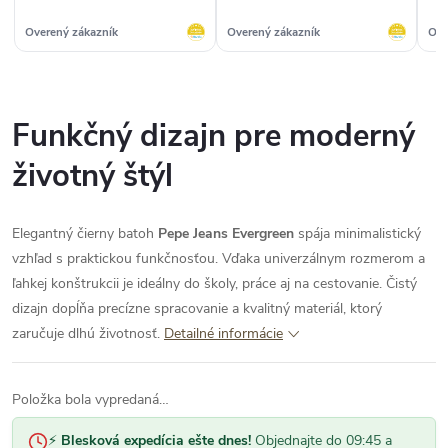
Overený zákazník
Overený zákazník
Ove
Funkčný dizajn pre moderný
životný štýl
Elegantný čierny batoh
Pepe Jeans Evergreen
spája minimalistický
vzhľad s praktickou funkčnosťou. Vďaka univerzálnym rozmerom a
ľahkej konštrukcii je ideálny do školy, práce aj na cestovanie. Čistý
dizajn dopĺňa precízne spracovanie a kvalitný materiál, ktorý
zaručuje dlhú životnosť.
Detailné informácie
Položka bola vypredaná…
⚡
Blesková expedícia ešte dnes!
Objednajte do 09:45 a