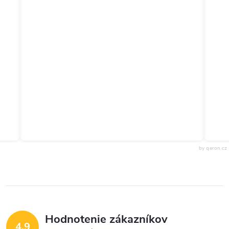
by qeron.cz
Hodnotenie zákazníkov
4,9