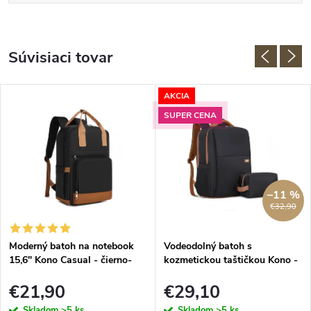
Súvisiaci tovar
AKCIA
SUPER CENA
–11 %
€32,90
Moderný batoh na notebook
Vodeodolný batoh s
15,6" Kono Casual - čierno-
kozmetickou taštičkou Kono -
hnedý
čierno-hnedá
€21,90
€29,10
Skladom
>5 ks
Skladom
>5 ks