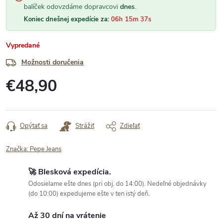
balíček odovzdáme dopravcovi
dnes
.
Koniec dnešnej expedície za:
06h 15m 36s
Vypredané
Možnosti doručenia
€48,90
Jednotková
cena:
Opýtať sa
Strážiť
Zdieľať
Značka:
Pepe Jeans
🚀 Blesková expedícia.
Odosielame ešte dnes (pri obj. do 14:00). Nedeľné objednávky
(do 10:00) expedujeme ešte v ten istý deň.
Až 30 dní na vrátenie