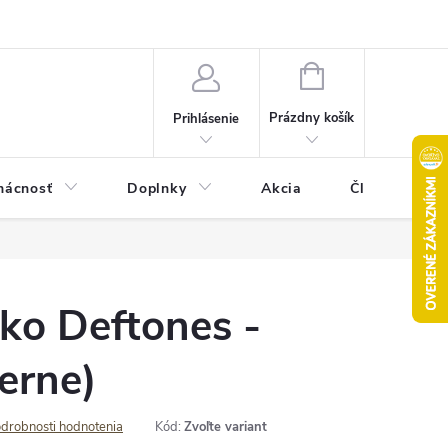
Pravidlá akcie 2+1 zdarma
Kontakty
Mapa serveru
Hodn
NÁKUPNÝ
KOŠÍK
Prázdny košík
Prihlásenie
ácnosť
Doplnky
Akcia
Články
čko Deftones -
erne)
drobnosti hodnotenia
Kód:
Zvoľte variant