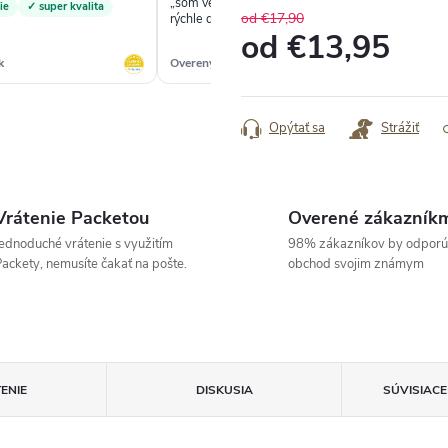
„som veľmi spokojná....kvalitný tovar a
ie
✓ super kvalita
✓
od €17,90
rýchle dodanie....“
od
€13,95
k
Overený zákazník
Ove
Jednotková
cena:
Opýtať sa
Strážiť
Vrátenie Packetou
Overené zákazník
ednoduché vrátenie s využitím
98% zákazníkov by odporú
ackety, nemusíte čakať na pošte.
obchod svojim známym
ENIE
DISKUSIA
SÚVISIAC