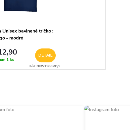
 Unisex bavlnené tričko :
go - modré
2,90
DETAIL
dom
1 ks
Kód:
NIRVTS86MD/S