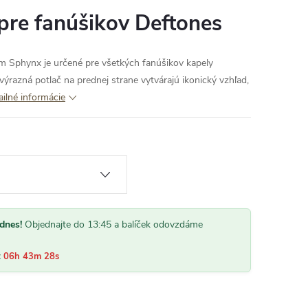
 pre fanúšikov Deftones
om Sphynx je určené pre všetkých fanúšikov kapely
 výrazná potlač na prednej strane vytvárajú ikonický vzhľad,
ailné informácie
dnes!
Objednajte do 13:45 a balíček odovzdáme
:
06h 43m 27s