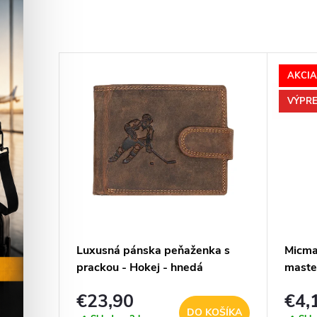
AKCIA
–15 %
VÝPRE
€28,90
eskach
Luxusná pánska peňaženka s
Micma
á - sivá
prackou - Hokej - hnedá
maste
€23,90
€4,
KOŠÍKA
DO KOŠÍKA