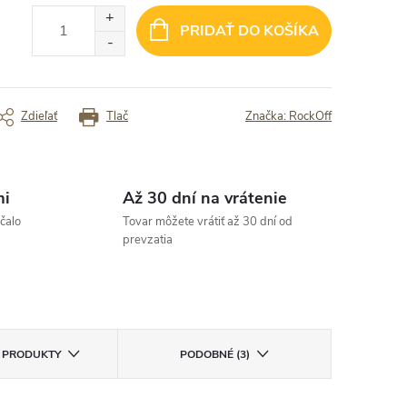
 Rýchle dodanie
✓ kvalitný tovar.
✓ dobra cenam
✓ rozumny vyber produktov
PRIDAŤ DO KOŠÍKA
rený zákazník
Overený zákazník
Zdieľať
Tlač
Značka:
RockOff
mi
Až 30 dní na vrátenie
čalo
Tovar môžete vrátiť až 30 dní od
prevzatia
E PRODUKTY
PODOBNÉ (3)