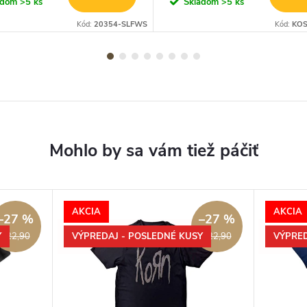
adom
>5 ks
Skladom
>5 ks
Kód:
20354-SLFWS
Kód:
KOS
AKCIA
AKCIA
–27 %
–27 %
Y
VÝPREDAJ - POSLEDNÉ KUSY
VÝPRED
€22,90
€22,90