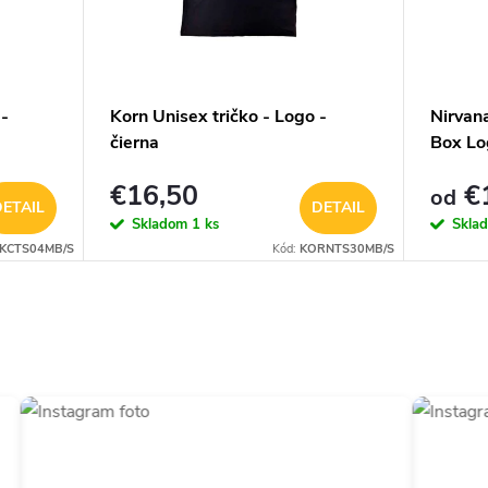
 -
Korn Unisex tričko - Logo -
Nirvana
čierna
Box Lo
€16,50
€1
od
ETAIL
DETAIL
Skladom
1 ks
Skla
KCTS04MB/S
Kód:
KORNTS30MB/S