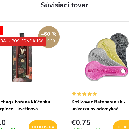
Súvisiaci tovar
–60 %
DAJ - POSLEDNÉ KUSY
€10,30
cbags kožená kľúčenka
Košíkovač Batoharen.sk -
rpiece - kvetinová
univerzálny odomykač
nákupného košíka - náhod
10
€0,75
farba - 1 ks
DO KOŠÍKA
DO KO