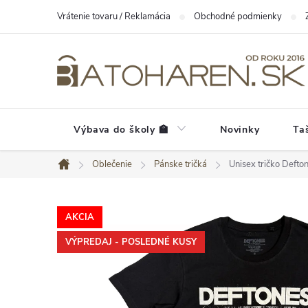
Prejsť
Vrátenie tovaru / Reklamácia
Obchodné podmienky
na
obsah
Výbava do školy 🏫
Novinky
Ta
Oblečenie
Pánske tričká
Unisex tričko Defto
Domov
AKCIA
VÝPREDAJ - POSLEDNÉ KUSY