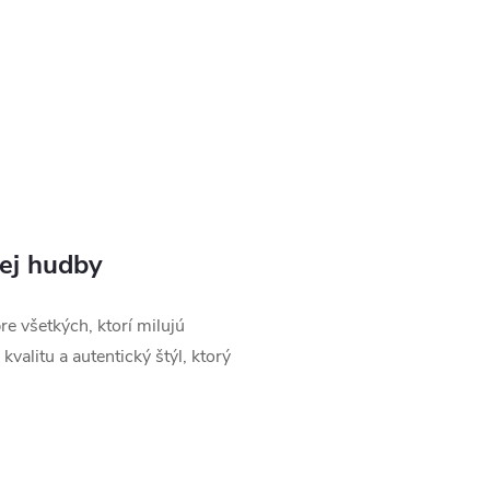
nej hudby
e všetkých, ktorí milujú
valitu a autentický štýl, ktorý