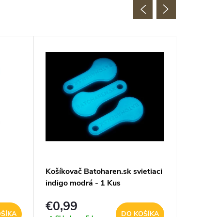
Košíkovač Batoharen.sk svietiaci
Kono mu
indigo modrá - 1 Kus
portom 
ná
€0,99
€36,
ŠÍKA
DO KOŠÍKA