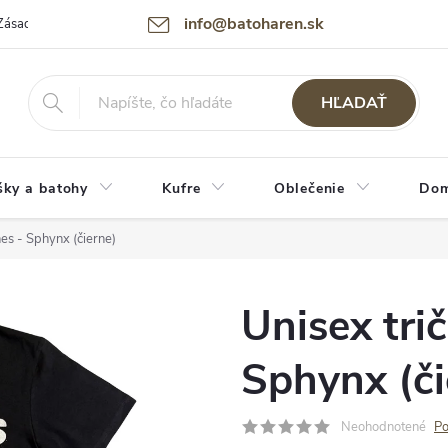
info@batoharen.sk
Zásady spracovania osobných údajov (GDPR)
Podmienky použitia webu
HĽADAŤ
šky a batohy
Kufre
Oblečenie
Dom
nes - Sphynx (čierne)
Unisex tri
Sphynx (či
Neohodnotené
Po