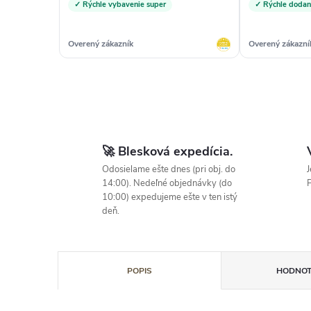
✓ Rýchle vybavenie super
✓ Rýchle dodan
Overený zákazník
Overený zákazní
🚀 Blesková expedícia.
Odosielame ešte dnes (pri obj. do
J
14:00). Nedeľné objednávky (do
P
10:00) expedujeme ešte v ten istý
deň.
POPIS
HODNOT