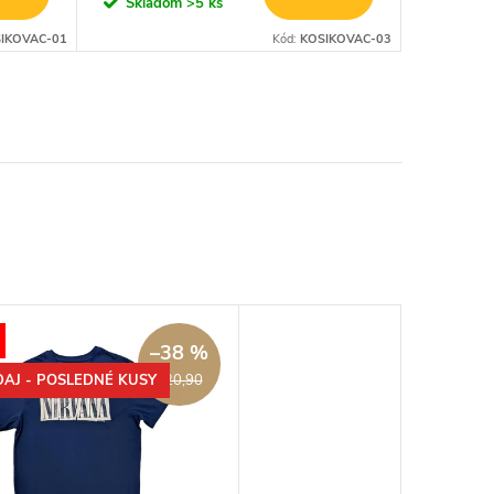
Skladom
>5 ks
Sklad
IKOVAC-01
Kód:
KOSIKOVAC-03
–38 %
AJ - POSLEDNÉ KUSY
€20,90