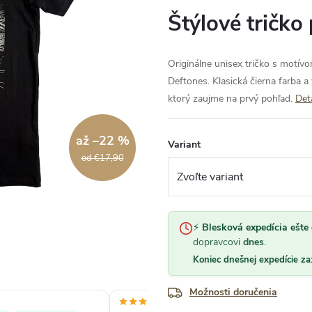
Štýlové tričko
Originálne unisex tričko s motív
Deftones. Klasická čierna farba a
ktorý zaujme na prvý pohľad.
Det
až –22 %
Variant
od €17,90
⚡
Blesková expedícia ešte 
dopravcovi
dnes
.
Koniec dnešnej expedície za
Možnosti doručenia