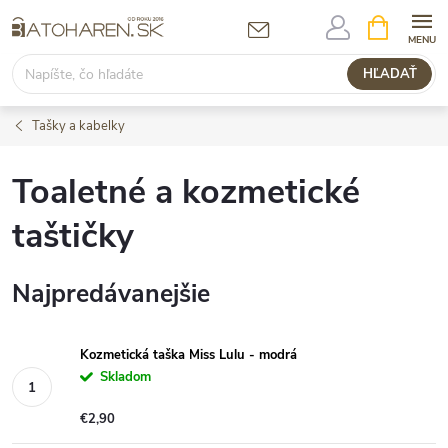
Prejsť
NÁKUPN
KOŠÍK
na
obsah
HĽADAŤ
Tašky a kabelky
Toaletné a kozmetické
taštičky
Najpredávanejšie
Kozmetická taška Miss Lulu - modrá
Skladom
€2,90