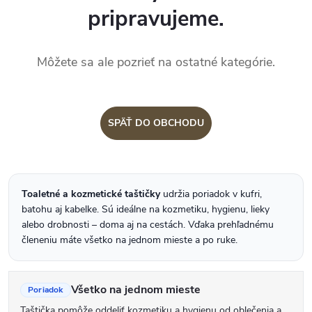
pripravujeme.
Môžete sa ale pozrieť na ostatné kategórie.
SPÄŤ DO OBCHODU
Toaletné a kozmetické taštičky
udržia poriadok v kufri,
batohu aj kabelke. Sú ideálne na kozmetiku, hygienu, lieky
alebo drobnosti – doma aj na cestách. Vďaka prehľadnému
členeniu máte všetko na jednom mieste a po ruke.
Všetko na jednom mieste
Poriadok
Taštička pomôže oddeliť kozmetiku a hygienu od oblečenia a