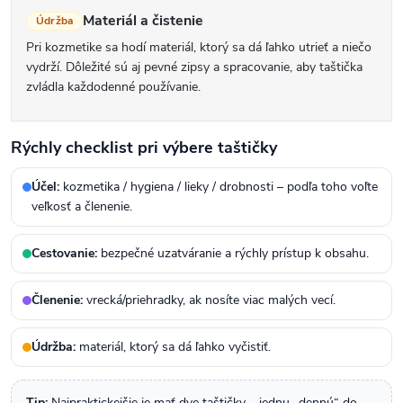
Materiál a čistenie
Údržba
Pri kozmetike sa hodí materiál, ktorý sa dá ľahko utrieť a niečo
vydrží. Dôležité sú aj pevné zipsy a spracovanie, aby taštička
zvládla každodenné používanie.
Rýchly checklist pri výbere taštičky
Účel:
kozmetika / hygiena / lieky / drobnosti – podľa toho voľte
veľkosť a členenie.
Cestovanie:
bezpečné uzatváranie a rýchly prístup k obsahu.
Členenie:
vrecká/priehradky, ak nosíte viac malých vecí.
Údržba:
materiál, ktorý sa dá ľahko vyčistiť.
Tip:
Najpraktickejšie je mať dve taštičky – jednu „dennú“ do