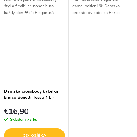
štýl a flexibilné nosenie na
camel odtieni 🤎 Dámska
každý deň ❤ 👜 Elegantná
crossbody kabelka Enrico
dámska kabelka v čiernom
Benetti Tessa v elegantnom
odtieni, ktorá sa dokonale
camel prevedení je ideálnym
prispôsobí vášmu štýlu aj
spoločníkom na každodenné
situácii. Či...
nosenie. Vďaka...
Dámska crossbody kabelka
Enrico Benetti Tessa 4 L -
svetlomodrá
€16,90
Skladom
>5 ks
DO KOŠÍKA