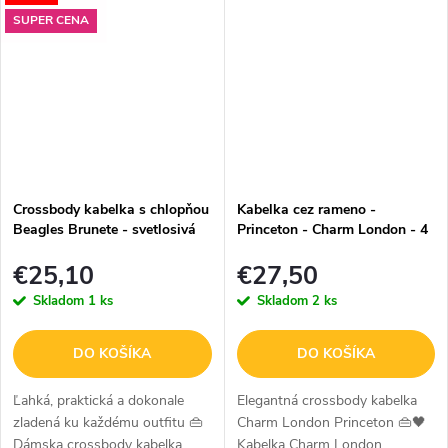
ktoré chcú mať všetko
praktickosti. Vďaka svojmu
SUPER CENA
dôležité...
kompaktnému formátu a...
Crossbody kabelka s chlopňou
Kabelka cez rameno -
Beagles Brunete - svetlosivá
Princeton - Charm London - 4
L - fialová
€25,10
€27,50
Skladom
1 ks
Skladom
2 ks
DO KOŠÍKA
DO KOŠÍKA
Ľahká, praktická a dokonale
Elegantná crossbody kabelka
zladená ku každému outfitu 👜
Charm London Princeton 👜🖤
Dámska crossbody kabelka
Kabelka Charm London