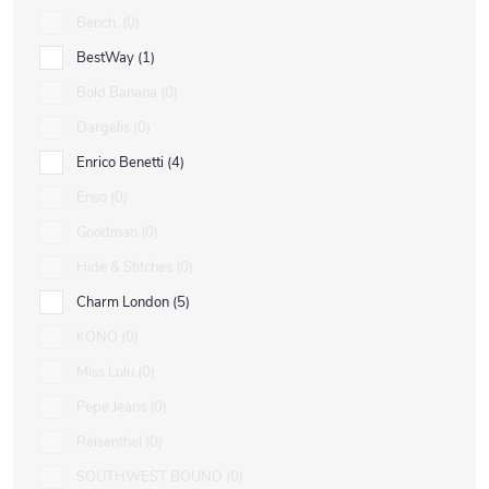
Bench.
0
BestWay
1
Bold Banana
0
Dargelis
0
Enrico Benetti
4
Enso
0
Goodman
0
Hide & Stitches
0
Charm London
5
KONO
0
Miss Lulu
0
Pepe Jeans
0
Reisenthel
0
SOUTHWEST BOUND
0