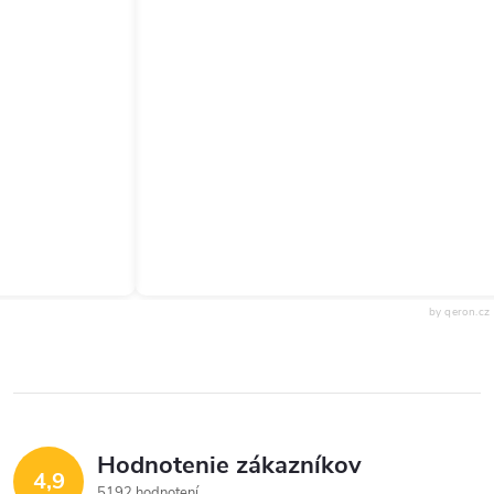
by qeron.cz
Hodnotenie zákazníkov
4,9
5192 hodnotení