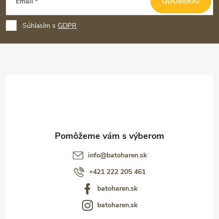
Email
ODOBERAŤ
á
p
Súhlasím s
GDPR
ä
t
i
e
info
@
batoharen.sk
+421 222 205 461
batoharen.sk
batoharen.sk