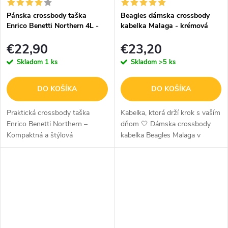
Pánska crossbody taška
Beagles dámska crossbody
Enrico Benetti Northern 4L -
kabelka Malaga - krémová
sivá
€22,90
€23,20
Skladom
1 ks
Skladom
>5 ks
DO KOŠÍKA
DO KOŠÍKA
Praktická crossbody taška
Kabelka, ktorá drží krok s vaším
Enrico Benetti Northern –
dňom 🤍 Dámska crossbody
Kompaktná a štýlová
kabelka Beagles Malaga v
Crossbody taška Enrico Benetti
krémovej farbe je navrhnutá pre
Northern kombinuje moderný
ženy, ktoré chcú spojiť štýl s
dizajn s praktickosťou. Je
praktickosťou. Ponúka
ideálnym...
dostatok...