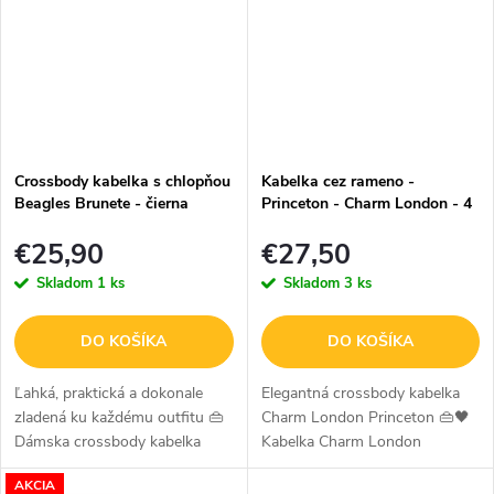
Crossbody kabelka s chlopňou
Kabelka cez rameno -
Beagles Brunete - čierna
Princeton - Charm London - 4
L - svetlosivá
€25,90
€27,50
Skladom
1 ks
Skladom
3 ks
DO KOŠÍKA
DO KOŠÍKA
Ľahká, praktická a dokonale
Elegantná crossbody kabelka
zladená ku každému outfitu 👜
Charm London Princeton 👜🖤
Dámska crossbody kabelka
Kabelka Charm London
Beagles Brunete v čiernej farbe
Princeton je dokonalým
AKCIA
je ideálnou voľbou pre ženy,
spojením moderného dizajnu a