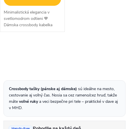
Minimalistická elegancia v
svetlomodrom odtieni 💙
Dámska crossbody kabelka
Enrico Benetti Tessa v sviežom
svetlomodrom prevedení je
ideálnym spoločníkom na
O
každodenné nosenie....
v
l
á
d
Crossbody tašky (pánske aj dámske)
sú ideálne na mesto,
a
cestovanie aj voľný čas. Nosia sa cez rameno/cez hruď, takže
c
máte
voľné ruky
a veci bezpečne pri tele – praktické v dave aj
v MHD.
i
e
p
Pohodlie na každý deň
Hands-free