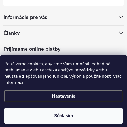
Informácie pre vás
Články
Prijímame online platby
Používame cookies, aby sme Vám umožnili pohodlné
prehliadanie webu a vďaka analýze prevádzky webu
neustále zlepšovali jeho funkcie, výkon a použiteľnosť.
Viac
mariveo.cz
abundo.cz
informácií
Nastavenie
Copyright 2016 - 2026
Batoháreň.sk
. Všetky práva vyhradené.
Upraviť
nastavenie cookies
Súhlasím
Vytvoril Shoptet