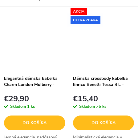
Beagles Brunete v svetlosivej
Princeton je dokonalým
AKCIA
farbe je ideálnou voľbou pre
spojením moderného dizajnu a
ženy, ktoré chcú mať všetko...
praktickosti. Vďaka svojmu
EXTRA ZĽAVA
kompaktnému formátu a...
Elegantná dámska kabelka
Dámska crossbody kabelka
Charm London Mulberry -
Enrico Benetti Tessa 4 L -
čierna
camel
€29,90
€15,40
Skladom
1 ks
Skladom
>5 ks
DO KOŠÍKA
DO KOŠÍKA
Jemná elegancia, nadčasový
Minimalistická elegancia v