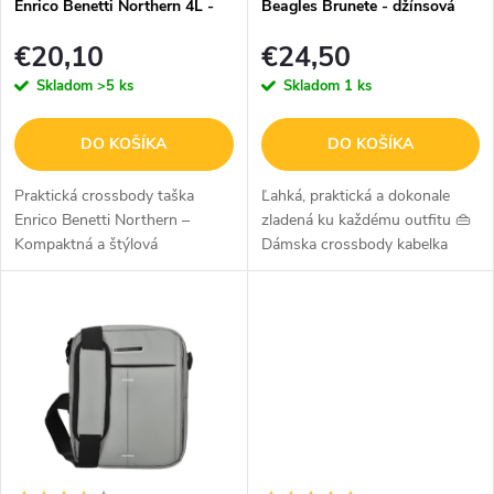
r
Enrico Benetti Northern 4L -
Beagles Brunete - džínsová
r
čierna
modrá
o
€20,10
€24,50
o
Skladom
>5 ks
Skladom
1 ks
d
d
u
u
DO KOŠÍKA
DO KOŠÍKA
k
k
Praktická crossbody taška
Ľahká, praktická a dokonale
Enrico Benetti Northern –
zladená ku každému outfitu 👜
t
t
Kompaktná a štýlová
Dámska crossbody kabelka
o
Crossbody taška Enrico Benetti
Beagles Brunete v džínsovo
o
Northern kombinuje moderný
modrej farbe je ideálnou voľbou
v
v
dizajn s praktickosťou. Je
pre ženy, ktoré chcú mať
ideálnym...
všetko...