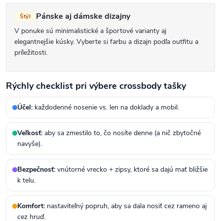
Pánske aj dámske dizajny
Štýl
V ponuke sú minimalistické a športové varianty aj
elegantnejšie kúsky. Vyberte si farbu a dizajn podľa outfitu a
príležitosti.
Rýchly checklist pri výbere crossbody tašky
Účel:
každodenné nosenie vs. len na doklady a mobil.
Veľkosť:
aby sa zmestilo to, čo nosíte denne (a nič zbytočné
navyše).
Bezpečnosť:
vnútorné vrecko + zipsy, ktoré sa dajú mať bližšie
k telu.
Komfort:
nastaviteľný popruh, aby sa dala nosiť cez rameno aj
cez hruď.