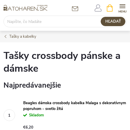
Prejsť
NÁKUPN
KOŠÍK
na
obsah
HĽADAŤ
Tašky a kabelky
Tašky crossbody pánske a
dámske
Najpredávanejšie
Beagles dámska crossbody kabelka Malaga s dekoratívnym
popruhom - svetlo žltá
Skladom
€6,20