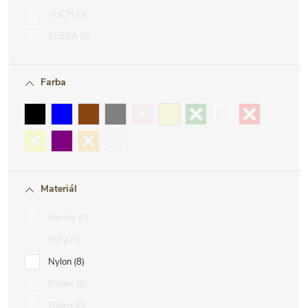
VUCH
0
ZEBRA
0
Farba
Materiál
Bavlna
0
Koža
0
Nylon
8
Papier
0
Plátno
0