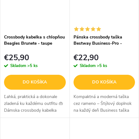
Crossbody kabelka s chlopňou
Pánska crossbody taška
Beagles Brunete - taupe
Bestway Business-Pro -
čierna - 4L
€25,90
€22,90
Skladom
>5 ks
Skladom
>5 ks
DO KOŠÍKA
DO KOŠÍKA
Ľahká, praktická a dokonale
Kompaktná a moderná taška
zladená ku každému outfitu 👜
cez rameno – Štýlový doplnok
Dámska crossbody kabelka
na každý deň Business taška
Beagles Brunete v taupe farbe
Bestway-Business-Pro je
je ideálnou voľbou pre ženy,
ideálnym spoločníkom pre
ktoré chcú mať všetko
všetkých, ktorí hľadajú praktické
dôležité...
a štýlové...