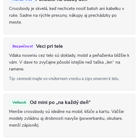
r
Crossbody je skvelá, keď nechcete nosiť batoh ani kabelku v
ruke. Sadne na rýchle presuny, nákupy aj prechádzky po
v
meste.
k
y
v
Veci pri tele
Bezpečnosť
ý
Vďaka noseniu cez telo sú doklady, mobil a peňaženka bližšie k
vám. V dave to zvyčajne pôsobí istejšie než taška „len“ na
p
ramene.
i
Tip: cennosti majte vo vnútornom vrecku a zips smerom k telu.
s
u
Od mini po „na každý deň“
Veľkosti
Menšie crossbody sú ideálne na mobil, kľúče a kartu. Väčšie
modely zvládnu aj drobnosti navyše (powerbanku, okuliare,
menší zápisník).