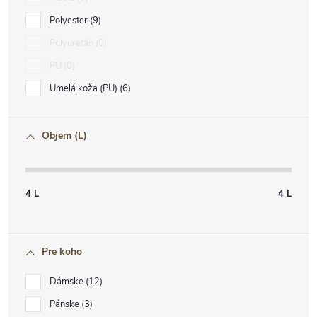
Polyester
9
Polyuretán
0
PU
0
Umelá koža (PU)
6
Objem (L)
4
L
4
L
Pre koho
Dámske
12
Pánske
3