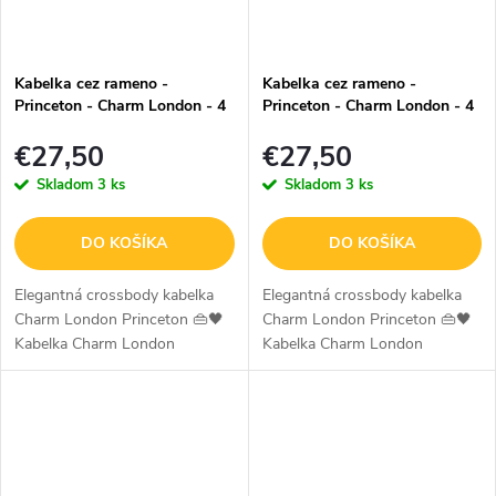
Kabelka cez rameno -
Kabelka cez rameno -
Princeton - Charm London - 4
Princeton - Charm London - 4
L - čierna
L - svetlá taupe
€27,50
€27,50
Skladom
3 ks
Skladom
3 ks
DO KOŠÍKA
DO KOŠÍKA
Elegantná crossbody kabelka
Elegantná crossbody kabelka
Charm London Princeton 👜🖤
Charm London Princeton 👜🖤
Kabelka Charm London
Kabelka Charm London
Princeton je dokonalým
Princeton je dokonalým
spojením moderného dizajnu a
spojením moderného dizajnu a
praktickosti. Vďaka svojmu
praktickosti. Vďaka svojmu
kompaktnému formátu a...
kompaktnému formátu a...