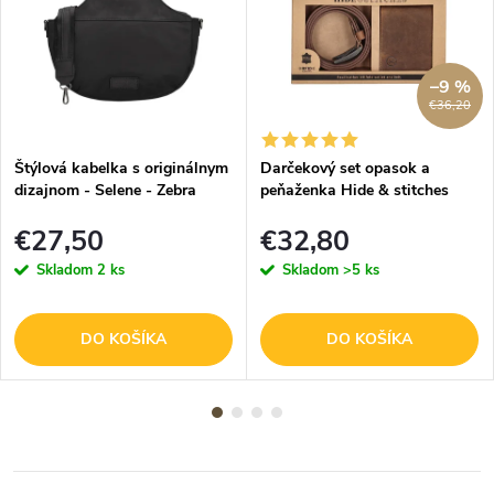
–9 %
€36,20
Štýlová kabelka s originálnym
Darčekový set opasok a
dizajnom - Selene - Zebra
peňaženka Hide & stitches
Trends - 5 L - čierna
Idaho - hnedý
€27,50
€32,80
Skladom
2 ks
Skladom
>5 ks
DO KOŠÍKA
DO KOŠÍKA