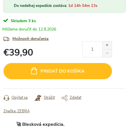
Do nedeľnej expedície zostáva:
1d 14h 04m 12s
Skladom
3 ks
12.8.2026
Možnosti doručenia
€39,90
Jednotková
cena:
PRIDAŤ DO KOŠÍKA
Opýtať sa
Strážiť
Zdieľať
Značka:
ZEBRA
🚀 Blesková expedícia.