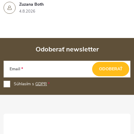
Zuzana Both
4.8.2026
Odoberať newsletter
Z
Email
ODOBERAŤ
á
p
Súhlasím s
GDPR
ä
t
i
e