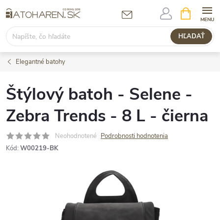
Prejsť
NÁKUPN
KOŠÍK
na
obsah
HĽADAŤ
Elegantné batohy
Štýlový batoh - Selene -
Zebra Trends - 8 L - čierna
Neohodnotené
Podrobnosti hodnotenia
Kód:
W00219-BK