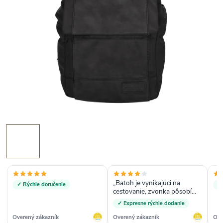
„Batoh je vynikajúci na
✓ Rýchle doručenie
✓
cestovanie, zvonka pôsobí
ako menší, ale veľa sa doň
✓ Expresne rýchle dodanie
zmestí. Krásny dizajn.“
Overený zákazník
Overený zákazník
Ove