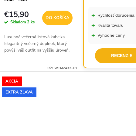
€15,90
+
Rýchlosť doručenia
DO KOŠÍKA
Skladom
2 ks
+
Kvalita tovaru
+
Výhodné ceny
Luxusná večerná listová kabelka
Elegantný večerný doplnok, ktorý
povýši váš outfit na vyššiu úroveň.
RECENZIE
Táto štýlová sivá listová kabelka
kombinuje nadčasovú eleganciu s...
Kód:
WTM2432-GY
AKCIA
EXTRA ZĽAVA