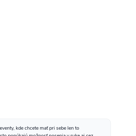
eventy, kde chcete mať pri sebe len to
často ponúkajú možnosť nosenia v ruke aj cez