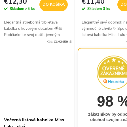
u
d
€12,30
€11,40
DO KOŠÍKA
DO
Skladom
>5 ks
Skladom
3 ks
k
u
k
Elegantná strieborná trblietavá
Elegantný sivý doplnok n
kabelka s kovovým detailom 🌟👜
výnimočné chvíle ✨ Spol
o
Podčiarknite svoj outfit jemným
listová kabelka Miss Lulu 
leskom s touto striebornou
nadčasovom sivom preved
Kód:
CLM2459-SI
v
o
trblietavou kabelkou, ktorá vďaka
ideálnou voľbou na plesy,
svojmu trblietavému...
večierky aj ďalšie...
v
98 
zákazníkov by odpo
Večerná listová kabelka Miss
obchod svojim z
Lulu - sivá