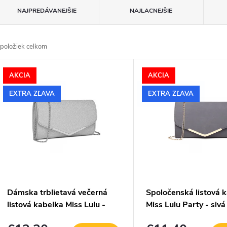
R
NAJPREDÁVANEJŠIE
NAJLACNEJŠIE
a
d
položiek celkom
e
V
AKCIA
AKCIA
n
ý
EXTRA ZĽAVA
EXTRA ZĽAVA
p
e
p
s
p
o
Dámska trblietavá večerná
Spoločenská listová 
d
listová kabelka Miss Lulu -
Miss Lulu Party - sivá
o
strieborná