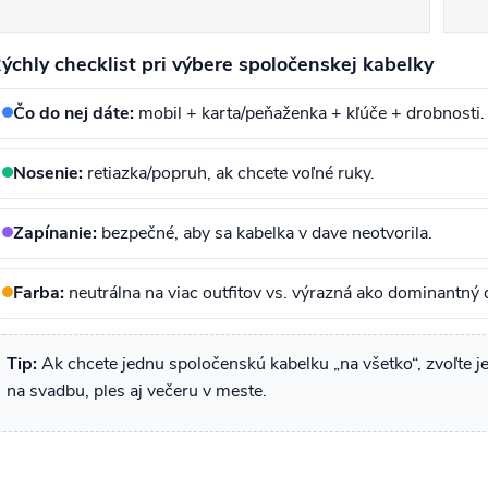
u
ýchly checklist pri výbere spoločenskej kabelky
Čo do nej dáte:
mobil + karta/peňaženka + kľúče + drobnosti.
Nosenie:
retiazka/popruh, ak chcete voľné ruky.
Zapínanie:
bezpečné, aby sa kabelka v dave neotvorila.
Farba:
neutrálna na viac outfitov vs. výrazná ako dominantný 
Tip:
Ak chcete jednu spoločenskú kabelku „na všetko“, zvoľte je
na svadbu, ples aj večeru v meste.