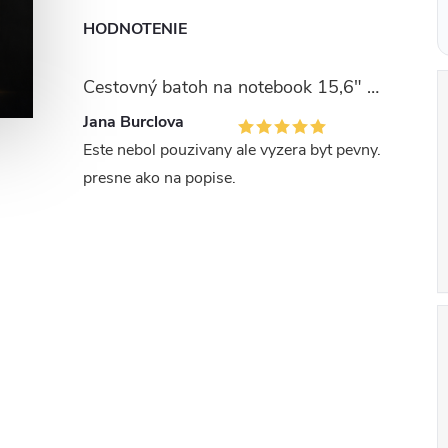
HODNOTENIE
c
Cestovný batoh na notebook 15,6" Kono 24 L - zelený - 40x30x20 cm
i
Jana Burclova
Este nebol pouzivany ale vyzera byt pevny.
presne ako na popise.
r
i