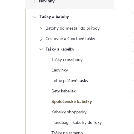
Novinky
ý
Tašky a batohy
p
Batohy do mesta i do prírody
a
Cestovné a športové tašky
n
Tašky a kabelky
e
Tašky crossbody
l
Ľadvinky
Letné plážové tašky
Sety kabeliek
Spoločenské kabelky
Kabelky shopperky
Handbag - kabelky do ruky
Tašky na rameno