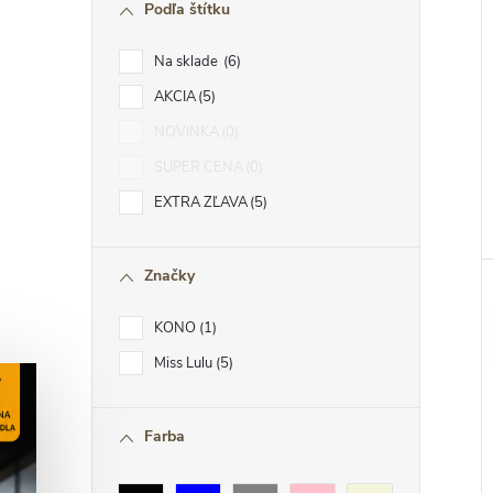
Podľa štítku
Na sklade
6
AKCIA
5
NOVINKA
0
SUPER CENA
0
EXTRA ZĽAVA
5
Značky
KONO
1
Miss Lulu
5
Farba