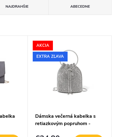
NAJDRAHŠIE
ABECEDNE
AKCIA
EXTRA ZĽAVA
kabelka
Dámska večerná kabelka s
retiazkovým popruhom -
strieborná