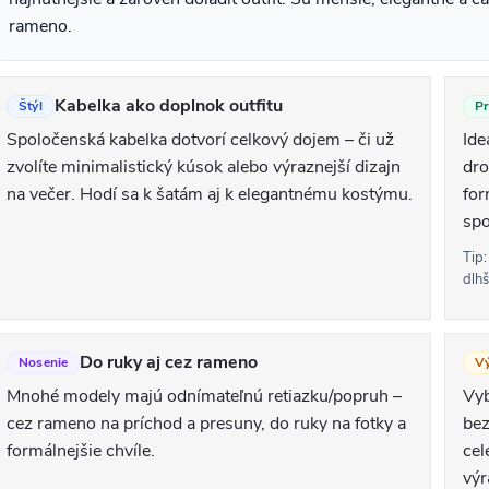
d
rameno.
a
Kabelka ako doplnok outfitu
Štýl
Pr
Spoločenská kabelka dotvorí celkový dojem – či už
Ide
e
zvolíte minimalistický kúsok alebo výraznejší dizajn
dro
p
na večer. Hodí sa k šatám aj k elegantnému kostýmu.
for
spo
v
Tip:
dlh
k
y
v
Do ruky aj cez rameno
Nosenie
V
ý
Mnohé modely majú odnímateľnú retiazku/popruh –
Vyb
cez rameno na príchod a presuny, do ruky na fotky a
bez
p
formálnejšie chvíle.
cel
výr