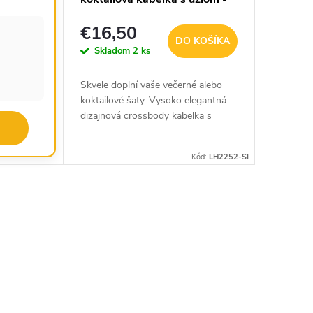
strieborná
€16,50
DO KOŠÍKA
Skladom
2 ks
Skvele doplní vaše večerné alebo
koktailové šaty. Vysoko elegantná
dizajnová crossbody kabelka s
dekoratívnym uzlom v striebornom
prevedení.
Kód:
LH2252-SI