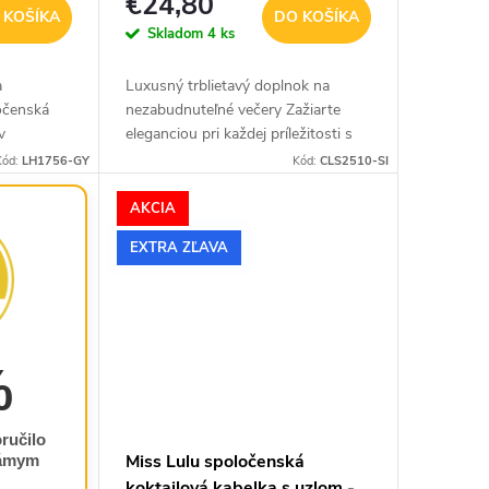
€24,80
 KOŠÍKA
DO KOŠÍKA
Skladom
4 ks
a
Luxusný trblietavý doplnok na
očenská
nezabudnuteľné večery Zažiarte
v
eleganciou pri každej príležitosti s
ení je
touto pôsobivou dámskou večernou
Kód:
LH1756-GY
Kód:
CLS2510-SI
 svadby,
kabelkou, ktorá spája moderný
dizajn s...
AKCIA
EXTRA ZĽAVA
%
ručilo
Miss Lulu spoločenská
námym
koktailová kabelka s uzlom -