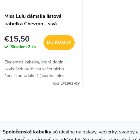
Miss Lulu dámska listová
kabelka Chevron - sivá
€15,50
DO KOŠÍKA
Skladom
2 ks
Elegantná kabelka, ktorá doplní
akýkoľvek outfit na večer alebo
špeciálnu udalosť (svadba, ples,
krstiny atď.) V sivom prevedení.
Kód:
LP1963-GY
O
v
Spoločenské kabelky
sú ideálne na oslavy, večierky, svadby a 
á
najnutnejšie a zároveň doladiť outfit. Sú menšie, elegantné a 