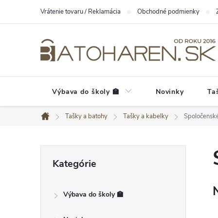
Prejsť
Vrátenie tovaru / Reklamácia
Obchodné podmienky
na
obsah
Výbava do školy 🏫
Novinky
Ta
Tašky a batohy
Tašky a kabelky
Spoločensk
Domov
B
Preskočiť
Kategórie
kategórie
o
č
Výbava do školy 🏫
n