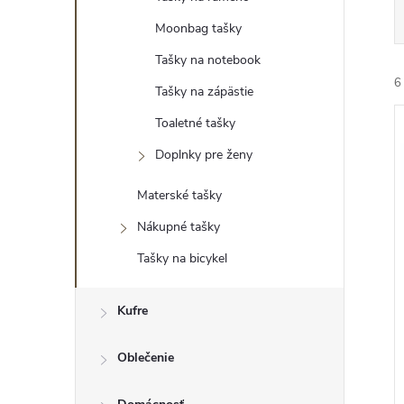
Moonbag tašky
Tašky na notebook
6
Tašky na zápästie
Toaletné tašky
Doplnky pre ženy
i
Materské tašky
i
Nákupné tašky
Tašky na bicykel
r
Kufre
r
Oblečenie