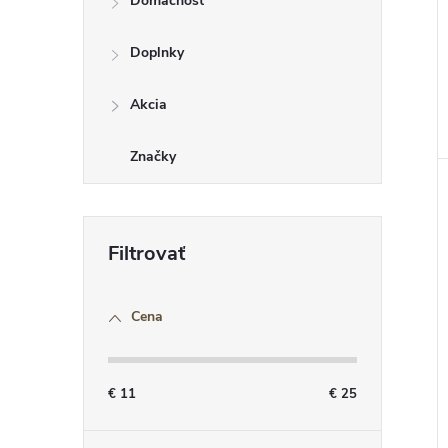
Domácnosť
Doplnky
t
Akcia
t
Značky
Cena
€
11
€
25