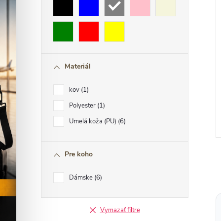
Materiál
kov
1
Polyester
1
Umelá koža (PU)
6
Pre koho
Dámske
6
l
Vymazať filtre