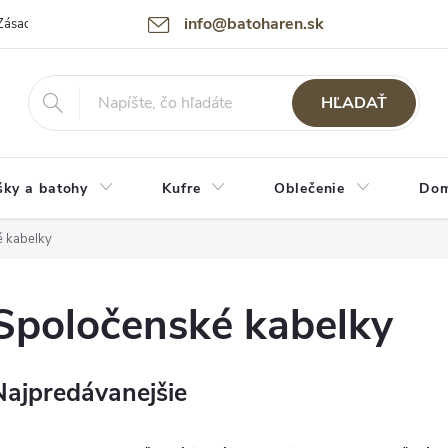
info@batoharen.sk
Zásady spracovania osobných údajov (GDPR)
Podmienky použitia webu
HĽADAŤ
šky a batohy
Kufre
Oblečenie
Dom
é kabelky
Spoločenské kabelky
Najpredávanejšie