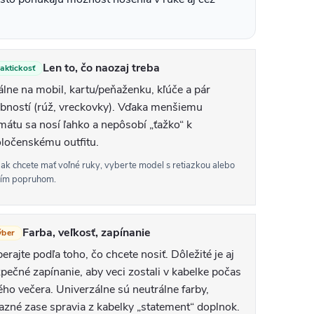
Len to, čo naozaj treba
aktickosť
álne na mobil, kartu/peňaženku, kľúče a pár
bností (rúž, vreckovky). Vďaka menšiemu
mátu sa nosí ľahko a nepôsobí „ťažko“ k
ločenskému outfitu.
 ak chcete mať voľné ruky, vyberte model s retiazkou alebo
ším popruhom.
Farba, veľkosť, zapínanie
ýber
erajte podľa toho, čo chcete nosiť. Dôležité je aj
pečné zapínanie, aby veci zostali v kabelke počas
ého večera. Univerzálne sú neutrálne farby,
azné zase spravia z kabelky „statement“ doplnok.