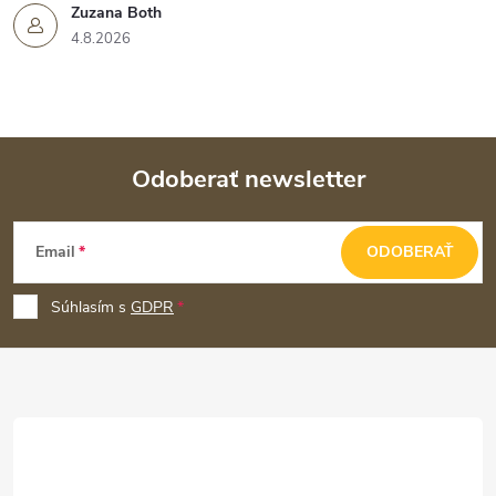
Zuzana Both
4.8.2026
Odoberať newsletter
Z
Email
ODOBERAŤ
á
p
Súhlasím s
GDPR
ä
t
i
e