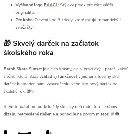
Vyšívané logo
BAAGL
:
Štýlový prvok pre ešte väčšiu
originalitu.
Pre koho:
Dievčatá od 3. triedy, ktoré milujú romantický a
svieži štýl.
🎁 Skvelý darček na začiatok
školského roka
Batoh Skate Sunset
je nielen krásny, ale aj praktický – poteší každú
slečnu, ktorá hľadá
vzhľad aj funkčnosť v jednom
. Ideálny ako
darček k narodeninám, vysvedčeniu alebo ako nový parťák na
školský rok. 🎁✨
S týmto batohom bude každý školský deň radosťou –
krásny
dizajn, premyslené riešenie a pohodlie
na prvom mieste! 🌈🎓