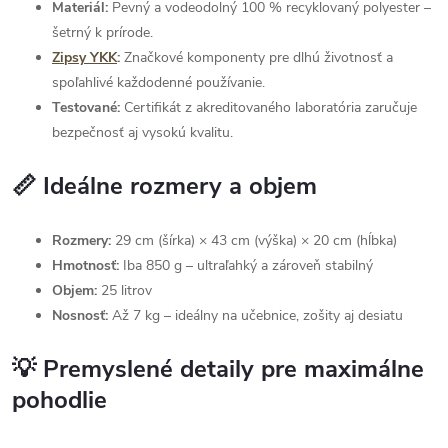
Materiál:
Pevný a vodeodolný 100 % recyklovaný polyester –
šetrný k prírode.
Zipsy YKK
:
Značkové komponenty pre dlhú životnosť a
spoľahlivé každodenné používanie.
Testované:
Certifikát z akreditovaného laboratória zaručuje
bezpečnosť aj vysokú kvalitu.
📏 Ideálne rozmery a objem
Rozmery:
29 cm (šírka) × 43 cm (výška) × 20 cm (hĺbka)
Hmotnosť:
Iba 850 g – ultraľahký a zároveň stabilný
Objem:
25 litrov
Nosnosť:
Až 7 kg – ideálny na učebnice, zošity aj desiatu
💡 Premyslené detaily pre maximálne
pohodlie