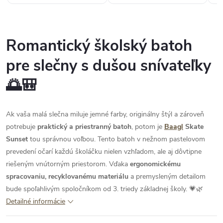
Romantický školský batoh
pre slečny s dušou snívateľky
🌅🎒
Ak vaša malá slečna miluje jemné farby, originálny štýl a zároveň
potrebuje
praktický a priestranný batoh
, potom je
Baagl
Skate
Sunset
tou správnou voľbou. Tento batoh v nežnom pastelovom
prevedení očarí každú školáčku nielen vzhľadom, ale aj dôvtipne
riešeným vnútorným priestorom. Vďaka
ergonomickému
spracovaniu, recyklovanému materiálu
a premysleným detailom
bude spoľahlivým spoločníkom od 3. triedy základnej školy. 💗🌿
Detailné informácie