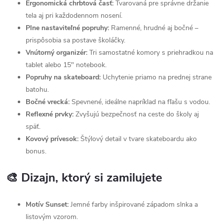
Ergonomická chrbtová časť:
Tvarovaná pre správne držanie
tela aj pri každodennom nosení.
Plne nastaviteľné popruhy:
Ramenné, hrudné aj bočné –
prispôsobia sa postave školáčky.
Vnútorný organizér:
Tri samostatné komory s priehradkou na
tablet alebo 15" notebook.
Popruhy na skateboard:
Uchytenie priamo na prednej strane
batohu.
Bočné vrecká:
Spevnené, ideálne napríklad na fľašu s vodou.
Reflexné prvky:
Zvyšujú bezpečnosť na ceste do školy aj
späť.
Kovový prívesok:
Štýlový detail v tvare skateboardu ako
bonus.
🎨 Dizajn, ktorý si zamilujete
Motív Sunset:
Jemné farby inšpirované západom slnka a
listovým vzorom.