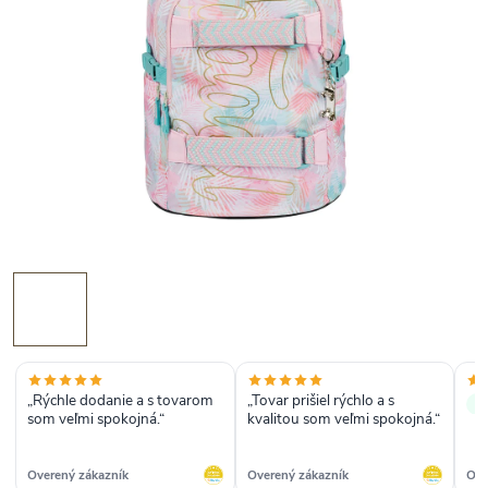
„Rýchle dodanie a s tovarom
„Tovar prišiel rýchlo a s
✓ 
som veľmi spokojná.“
kvalitou som veľmi spokojná.“
Overený zákazník
Overený zákazník
Ove