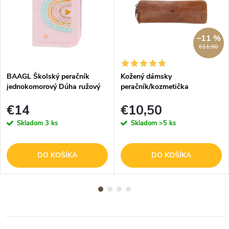
–11 %
€11,90
BAAGL Školský peračník
Kožený dámsky
jednokomorový Dúha ružový
peračník/kozmetička
Micmacbags - hnedý
€14
€10,50
Skladom
3 ks
Skladom
>5 ks
DO KOŠÍKA
DO KOŠÍKA