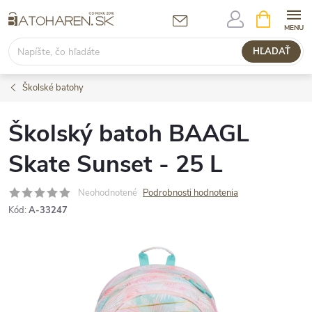
Prejsť
NÁKUPN
KOŠÍK
na
obsah
HĽADAŤ
Školské batohy
Školský batoh BAAGL
Skate Sunset - 25 L
Neohodnotené
Podrobnosti hodnotenia
Kód:
A-33247