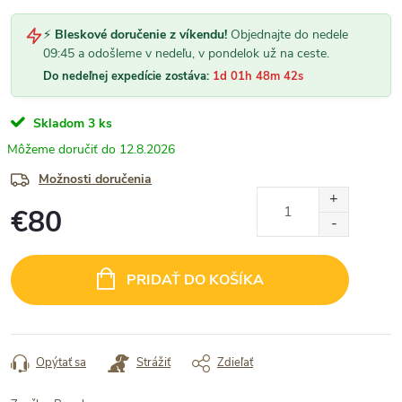
⚡
Bleskové doručenie z víkendu!
Objednajte do nedele
09:45 a odošleme v nedeľu, v pondelok už na ceste.
Do nedeľnej expedície zostáva:
1d 01h 48m 41s
Skladom
3 ks
12.8.2026
Možnosti doručenia
€80
Jednotková
cena:
PRIDAŤ DO KOŠÍKA
Opýtať sa
Strážiť
Zdieľať