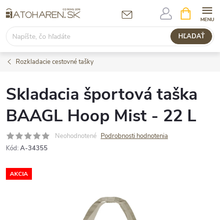
Prejsť
NÁKUPN
KOŠÍK
na
obsah
HĽADAŤ
Rozkladacie cestovné tašky
Skladacia športová taška
BAAGL Hoop Mist - 22 L
Neohodnotené
Podrobnosti hodnotenia
Kód:
A-34355
AKCIA