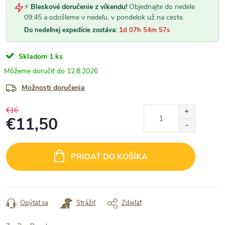
⚡
Bleskové doručenie z víkendu!
Objednajte do nedele
09:45 a odošleme v nedeľu, v pondelok už na ceste.
Do nedeľnej expedície zostáva:
1d 07h 54m 57s
Skladom
1 ks
12.8.2026
Možnosti doručenia
€16
€11,50
Jednotková
cena:
PRIDAŤ DO KOŠÍKA
Opýtať sa
Strážiť
Zdieľať