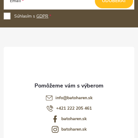
Email
ODOBERAŤ
á
p
Súhlasím s
GDPR
ä
t
i
e
info
@
batoharen.sk
+421 222 205 461
batoharen.sk
batoharen.sk