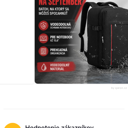
by qeron.cz
Hodnotenie zákazníkov