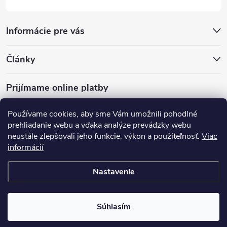
Informácie pre vás
Články
Prijímame online platby
Používame cookies, aby sme Vám umožnili pohodlné
prehliadanie webu a vďaka analýze prevádzky webu
neustále zlepšovali jeho funkcie, výkon a použiteľnosť.
Viac
mariveo.cz
abundo.cz
informácií
Nastavenie
Copyright 2016 - 2026
Batoháreň.sk
. Všetky práva vyhradené.
Upraviť
nastavenie cookies
Súhlasím
Vytvoril Shoptet