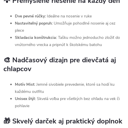
💡 Premyslené riešenie na každý deň
Dve pevné rúčky:
Ideálne na nosenie v ruke
Nastaviteľný popruh:
Umožňuje pohodlné nosenie aj cez
plece
Skladacia konštrukcia:
Tašku možno jednoducho zložiť do
vnútorného vrecka a pripnúť k školskému batohu
🎨 Nadčasový dizajn pre dievčatá aj
chlapcov
Motív Mist:
Jemné sivobiele prevedenie, ktoré sa hodí ku
každému outfitu
Unisex štýl:
Skvelá voľba pre všetkých bez ohľadu na vek či
pohlavie
🎁 Skvelý darček aj praktický doplnok