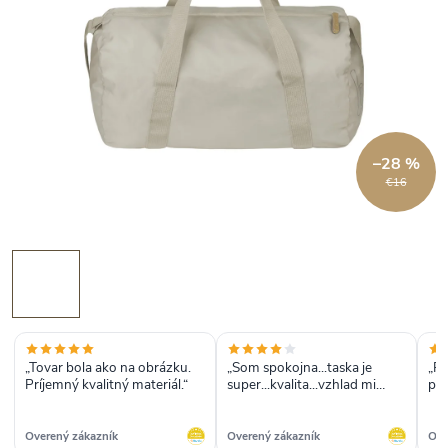
–28 %
€16
„Tovar bola ako na obrázku.
„Som spokojna...taska je
„Rý
Príjemný kvalitný materiál.“
super...kvalita...vzhlad mi
poš
vyhovuje“
pop
vď
Overený zákazník
Overený zákazník
Ove