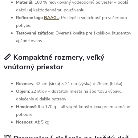
Materiál:
100 % recyklovaný vodeodolný polyester – odolá
dažďu aj každodennému používaniu.
Reflexné logo
BAAGL
:
Pre lepšiu viditeľnosť pri večernom
pohybe.
Testovaná záťažou:
Overená kvalita pre školákov, študentov
aj športovcov.
📏 Kompaktné rozmery, veľký
vnútorný priestor
Rozmery:
42 cm (šírka) × 21 cm (výška) × 25 cm (hĺbka)
Objem:
22 litrov – dostatok miesta na športovú výbavu,
oblečenie aj ďalšie potreby
Hmotnosť:
Iba 170 g – ultralight konštrukcia pre maximálne
pohodlie
Nosnosť:
Až 5 kg