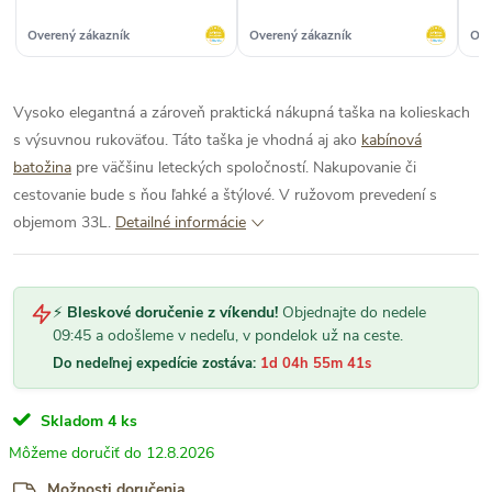
Overený zákazník
Overený zákazník
Ove
Vysoko elegantná a zároveň praktická nákupná taška na kolieskach
s výsuvnou rukoväťou. Táto taška je vhodná aj ako
kabínová
batožina
pre väčšinu leteckých spoločností. Nakupovanie či
cestovanie bude s ňou ľahké a štýlové. V ružovom prevedení s
objemom 33L.
Detailné informácie
⚡
Bleskové doručenie z víkendu!
Objednajte do nedele
09:45 a odošleme v nedeľu, v pondelok už na ceste.
Do nedeľnej expedície zostáva:
1d 04h 55m 41s
Skladom
4 ks
12.8.2026
Možnosti doručenia