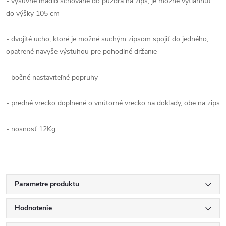
- výsuvné madlo schované do puzdra na zips, je možné vytiahnuť
do výšky 105 cm
- dvojité ucho, ktoré je možné suchým zipsom spojiť do jedného, ​​
opatrené navyše výstuhou pre pohodlné držanie
- bočné nastaviteľné popruhy
- predné vrecko doplnené o vnútorné vrecko na doklady, obe na zips
- nosnosť 12Kg
Parametre produktu
Hodnotenie