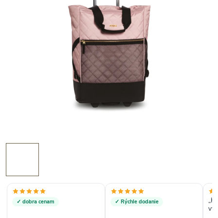
„Kú
✓ dobra cenam
✓ Rýchle dodanie
vyz
dor