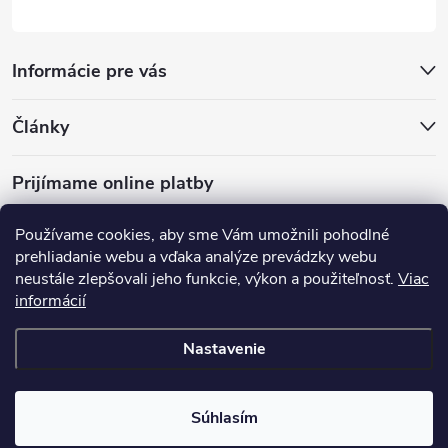
Informácie pre vás
Články
Prijímame online platby
Používame cookies, aby sme Vám umožnili pohodlné
prehliadanie webu a vďaka analýze prevádzky webu
neustále zlepšovali jeho funkcie, výkon a použiteľnosť.
Viac
mariveo.cz
abundo.cz
informácií
Nastavenie
Copyright 2016 - 2026
Batoháreň.sk
. Všetky práva vyhradené.
Upraviť
nastavenie cookies
Súhlasím
Vytvoril Shoptet