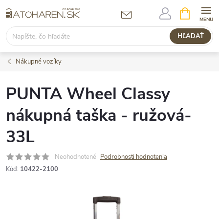
Prejsť
NÁKUPN
KOŠÍK
na
obsah
HĽADAŤ
Nákupné vozíky
PUNTA Wheel Classy
nákupná taška - ružová-
33L
Neohodnotené
Podrobnosti hodnotenia
Kód:
10422-2100