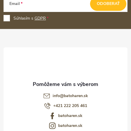
Email
ODOBERAŤ
á
p
Súhlasím s
GDPR
ä
t
i
e
info
@
batoharen.sk
+421 222 205 461
batoharen.sk
batoharen.sk