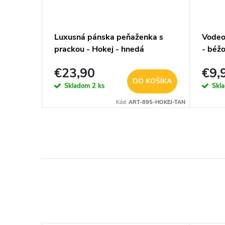
vaným
Luxusná pánska peňaženka s
Vodeo
ý - 25L
prackou - Hokej - hnedá
- béž
€23,90
€9,
KOŠÍKA
DO KOŠÍKA
Skladom
2 ks
Skl
Kód:
E1972/GY
Kód:
ART-895-HOKEJ-TAN