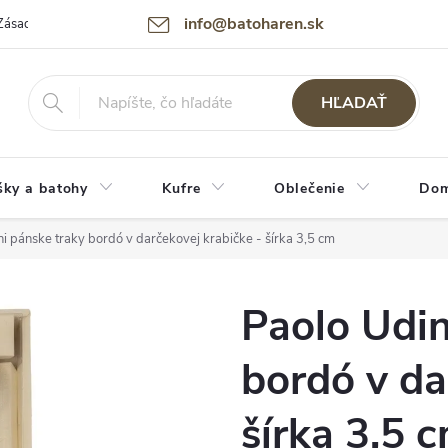
info@batoharen.sk
Zásady spracovania osobných údajov (GDPR)
Podmienky použitia webu
HĽADAŤ
šky a batohy
Kufre
Oblečenie
Dom
ni pánske traky bordó v darčekovej krabičke - šírka 3,5 cm
Paolo Udin
bordó v da
šírka 3,5 