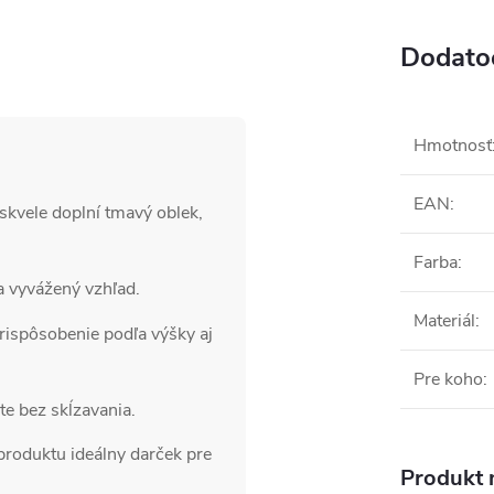
Dodato
Hmotnosť
EAN
:
skvele doplní tmavý oblek,
Farba
:
a vyvážený vzhľad.
Materiál
:
ispôsobenie podľa výšky aj
Pre koho
:
te bez skĺzavania.
produktu ideálny darček pre
Produkt n