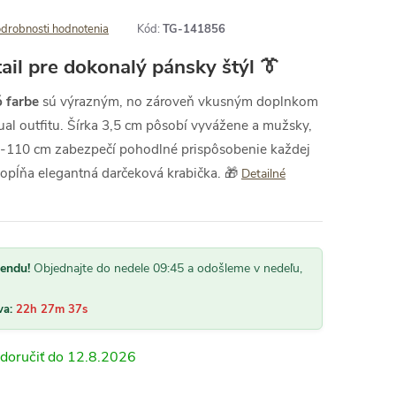
drobnosti hodnotenia
Kód:
TG-141856
ail pre dokonalý pánsky štýl 👔
ó farbe
sú výrazným, no zároveň vkusným doplnkom
al outfitu. Šírka 3,5 cm pôsobí vyvážene a mužsky,
 77-110 cm zabezpečí pohodlné prispôsobenie každej
opĺňa elegantná darčeková krabička. 🎁
Detailné
kendu!
Objednajte do nedele 09:45 a odošleme v nedeľu,
va:
22h 27m 36s
12.8.2026