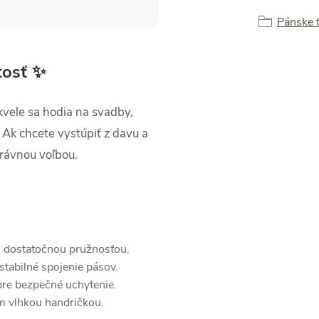
Pánske 
tosť ✨
Skvele sa hodia na svadby,
. Ak chcete vystúpiť z davu a
právnou voľbou.
 s dostatočnou pružnosťou.
stabilné spojenie pásov.
re bezpečné uchytenie.
m vlhkou handričkou.