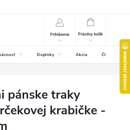
Pravidlá akcie 2+1 zdarma
Kontakty
Mapa serveru
Hodn
NÁKUPNÝ
KOŠÍK
Prázdny košík
Prihlásenie
ácnosť
Doplnky
Akcia
Články
i pánske traky
rčekovej krabičke -
cm