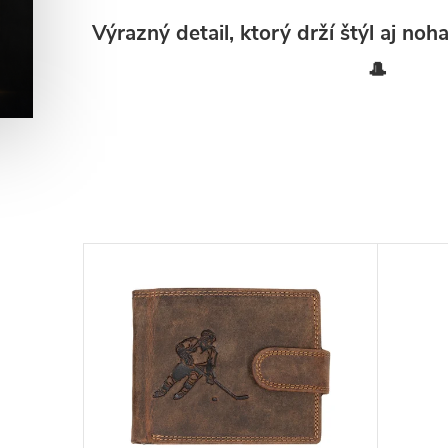
Výrazný detail, ktorý drží štýl aj noh
🎩