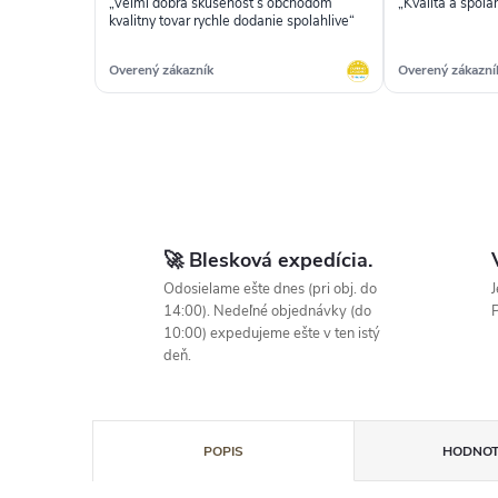
„Velmi dobra skusenost s obchodom
„Kvalita a spolah
kvalitny tovar rychle dodanie spolahlive“
Overený zákazník
Overený zákazní
🚀 Blesková expedícia.
Odosielame ešte dnes (pri obj. do
J
14:00). Nedeľné objednávky (do
P
10:00) expedujeme ešte v ten istý
deň.
POPIS
HODNOT