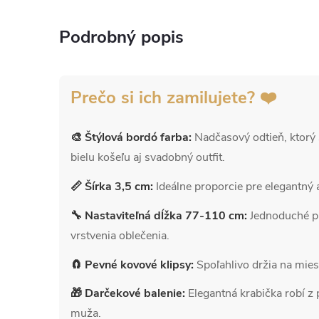
Podrobný popis
Prečo si ich zamilujete? ❤️
🎨 Štýlová bordó farba:
Nadčasový odtieň, ktorý 
bielu košeľu aj svadobný outfit.
📏 Šírka 3,5 cm:
Ideálne proporcie pre elegantný 
🔧 Nastaviteľná dĺžka 77-110 cm:
Jednoduché pr
vrstvenia oblečenia.
🧲 Pevné kovové klipsy:
Spoľahlivo držia na mies
🎁 Darčekové balenie:
Elegantná krabička robí z 
muža.