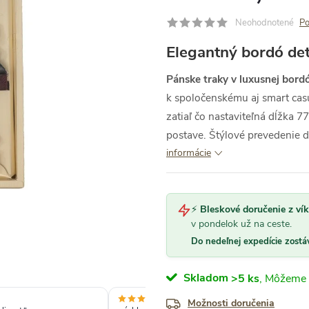
Neohodnotené
Po
Elegantný bordó det
Pánske traky v luxusnej bord
k spoločenskému aj smart casu
zatiaľ čo nastaviteľná dĺžka
postave. Štýlové prevedenie d
informácie
⚡
Bleskové doručenie z ví
v pondelok už na ceste.
Do nedeľnej expedície zostá
Skladom
>5 ks
Možnosti doručenia