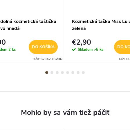
dolná kozmetická taštička
Kozmetická taška Miss Lulu
ovo hnedá
zelená
90
€2,90
DO KOŠÍKA
DO KO
adom
2 ks
Skladom
>5 ks
Kód:
S2342-BG/BN
Kód:
C