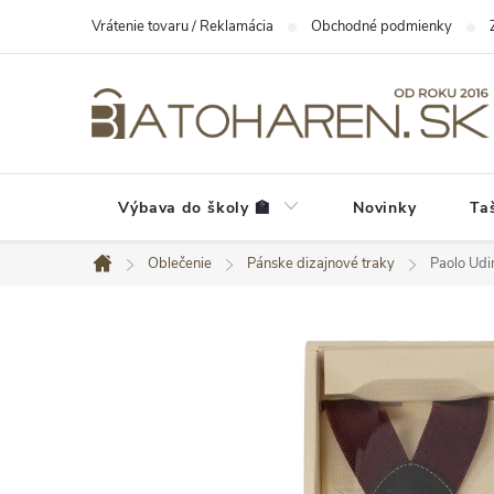
Prejsť
Vrátenie tovaru / Reklamácia
Obchodné podmienky
na
obsah
Výbava do školy 🏫
Novinky
Ta
Oblečenie
Pánske dizajnové traky
Paolo Udi
Domov