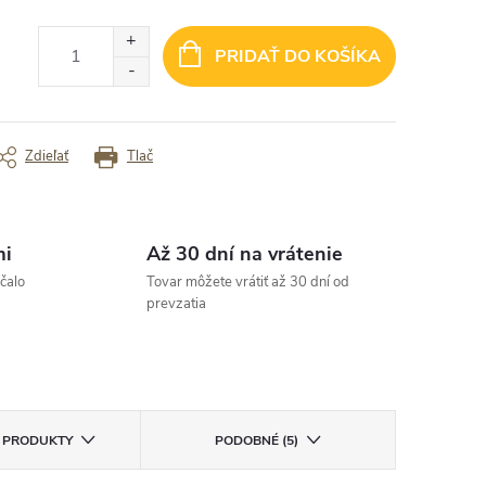
akovaný nákup, spokojnosť“
✓ Super
PRIDAŤ DO KOŠÍKA
rený zákazník
Overený zákazník
Zdieľať
Tlač
mi
Až 30 dní na vrátenie
čalo
Tovar môžete vrátiť až 30 dní od
prevzatia
E PRODUKTY
PODOBNÉ (5)