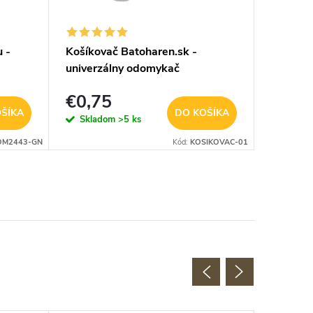
 -
Košíkovač Batoharen.sk -
Košíkov
univerzálny odomykač
indigo 
nákupného košíka - náhodná
€0,75
€0,9
farba - 1 ks
ŠÍKA
DO KOŠÍKA
Skladom
>5 ks
Sklad
OM2443-GN
Kód:
KOSIKOVAC-01