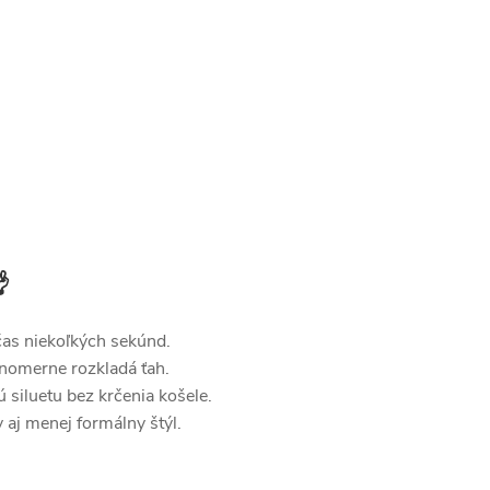

as niekoľkých sekúnd.
vnomerne rozkladá ťah.
 siluetu bez krčenia košele.
aj menej formálny štýl.