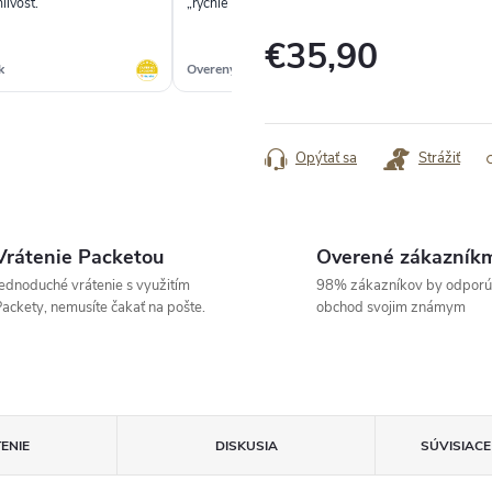
livost.“
„rýchle bezproblémové,kvalitné“
„op
€35,90
k
Overený zákazník
Ove
Jednotková
cena:
Opýtať sa
Strážiť
Vrátenie Packetou
Overené zákazník
ednoduché vrátenie s využitím
98% zákazníkov by odporú
ackety, nemusíte čakať na pošte.
obchod svojim známym
ENIE
DISKUSIA
SÚVISIAC