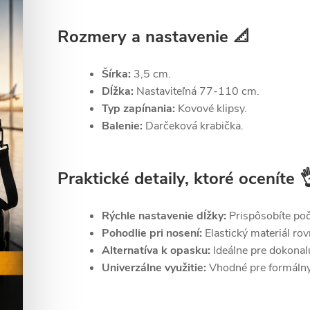
Rozmery a nastavenie 📐
Šírka:
3,5 cm.
Dĺžka:
Nastaviteľná 77-110 cm.
Typ zapínania:
Kovové klipsy.
Balenie:
Darčeková krabička.
Praktické detaily, ktoré oceníte 
Rýchle nastavenie dĺžky:
Prispôsobíte poč
Pohodlie pri nosení:
Elastický materiál ro
Alternatíva k opasku:
Ideálne pre dokonalú
Univerzálne využitie:
Vhodné pre formálny 