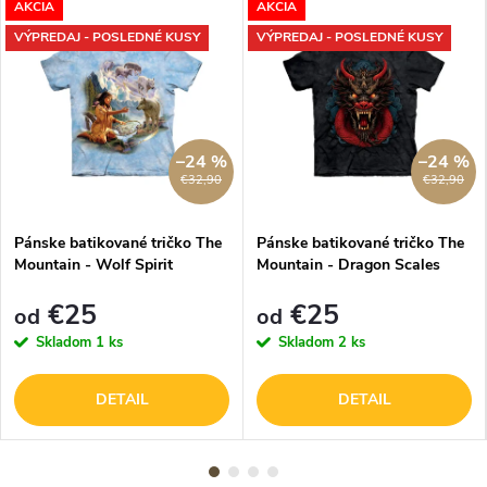
AKCIA
AKCIA
VÝPREDAJ - POSLEDNÉ KUSY
VÝPREDAJ - POSLEDNÉ KUSY
–24 %
–24 %
€32,90
€32,90
Pánske batikované tričko The
Pánske batikované tričko The
Mountain - Wolf Spirit
Mountain - Dragon Scales
€25
€25
od
od
Skladom
1 ks
Skladom
2 ks
DETAIL
DETAIL