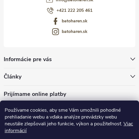
+421 222 205 461
batoharen.sk
batoharen.sk
Informácie pre vás
Články
Prijímame online platby
Používame cookies, aby sme Vám umožnili pohodlné
prehliadanie webu a vďaka analýze prevádzky webu
neustále zlepšovali jeho funkcie, výkon a použiteľnosť.
Viac
mariveo.cz
abundo.cz
informácií