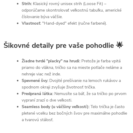
Strih:
Klasický rovný unisex strih (Loose Fit) –
odporúčame skontrolovať veľkostnú tabuľku, americké
číslovanie býva väčšie.
Vlastnosť:
"Hand-dyed" efekt (ručne farbené).
Šikovné detaily pre vaše pohodlie 🌟
Žiadne tvrdé "placky" na hrudi:
Pretože je farba vpitá
priamo do vlákna, tričko sa na mieste potlače neláme a
nehreje viac než inde.
Spevnené švy:
Dvojité prešívanie na lemoch rukávov a
spodnom okraji zvyšuje životnosť trička.
Predpraná látka:
Nemusíte sa báť, že sa tričko po prvom
vypraní zrazí o dve veľkosti.
Seamless body (u väčšiny veľkostí):
Telo trička je často
pletené vcelku bez bočných švov pre maximálne pohodlie
a tvarovú stálosť.