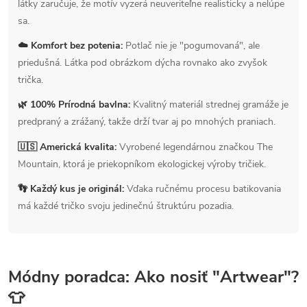
látky zaručuje, že motív vyzerá neuveriteľne realisticky a nelúpe
sa.
☁️ Komfort bez potenia:
Potlač nie je "pogumovaná", ale
priedušná. Látka pod obrázkom dýcha rovnako ako zvyšok
trička.
🌿 100% Prírodná bavlna:
Kvalitný materiál strednej gramáže je
predpraný a zrážaný, takže drží tvar aj po mnohých praniach.
🇺🇸 Americká kvalita:
Vyrobené legendárnou značkou The
Mountain, ktorá je priekopníkom ekologickej výroby tričiek.
👣 Každý kus je originál:
Vďaka ručnému procesu batikovania
má každé tričko svoju jedinečnú štruktúru pozadia.
Módny poradca: Ako nosiť "Artwear"?
👕