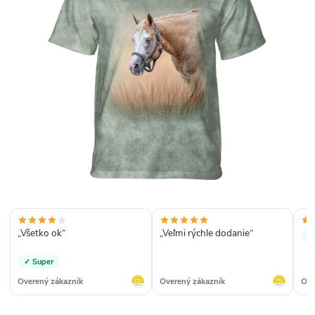
„Všetko ok“
„Veľmi rýchle dodanie“
✓
✓ Super
Overený zákazník
Overený zákazník
Ove