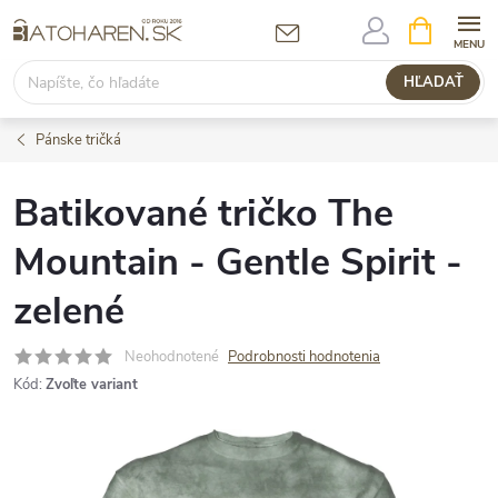
Prejsť
NÁKUPN
KOŠÍK
na
obsah
HĽADAŤ
Pánske tričká
Batikované tričko The
Mountain - Gentle Spirit -
zelené
Neohodnotené
Podrobnosti hodnotenia
Kód:
Zvoľte variant