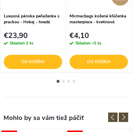
Luxusná pánska peňaženka s
Micmacbags kožená kľúčenka
prackou - Hokej - hnedá
masterpiece - kvetinová
€23,90
€4,10
Skladom
2 ks
Skladom
>5 ks
DO KOŠÍKA
DO KOŠÍKA