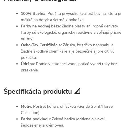
100% Bavlna:
Použitá je vysoko kvalitná bavlna, ktorá je
mäkká na dotyk a šetrná k pokožke.
Farby na vodnej báze:
Žiadne plasty ani ropné deriváty.
Farby sú ekologické, organicky reaktívne a spĺňajú prísne
normy.
Oeko-Tex Certifikácia:
Záruka, že tričko neobsahuje
žiadne škodlivé chemikálie a je bezpečné aj pre citlivú
pokožku.
Údržba:
Pranie v studenej vode, potlač vydrží roky bez
praskania.
Špecifikácia produktu 📐
Motív:
Portrét koňa s ohlávkou (Gentle Spirit/Horse
Collection).
Farba podkladu:
Zelená batika (odtiene olivovej,
šedozelenej a krémovej).