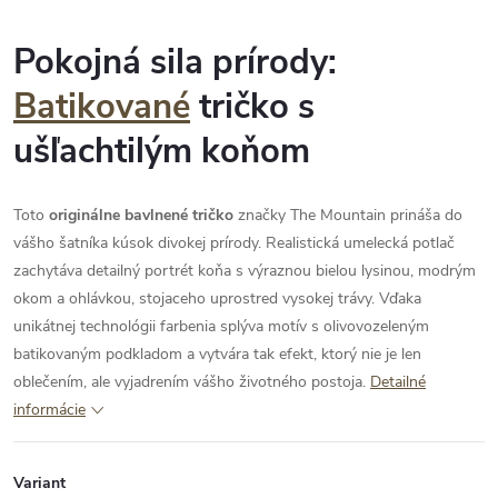
Pokojná sila prírody:
Batikované
tričko s
ušľachtilým koňom
Toto
originálne bavlnené tričko
značky The Mountain prináša do
vášho šatníka kúsok divokej prírody. Realistická umelecká potlač
zachytáva detailný portrét koňa s výraznou bielou lysinou, modrým
okom a ohlávkou, stojaceho uprostred vysokej trávy. Vďaka
unikátnej technológii farbenia splýva motív s olivovozeleným
batikovaným podkladom a vytvára tak efekt, ktorý nie je len
oblečením, ale vyjadrením vášho životného postoja.
Detailné
informácie
Variant