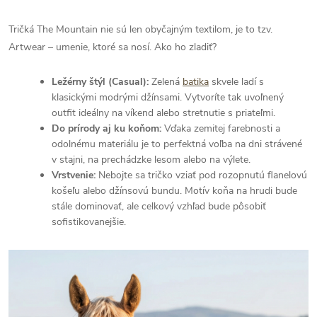
Tričká The Mountain nie sú len obyčajným textilom, je to tzv.
Artwear – umenie, ktoré sa nosí. Ako ho zladiť?
Ležérny štýl (Casual):
Zelená
batika
skvele ladí s
klasickými modrými džínsami. Vytvoríte tak uvoľnený
outfit ideálny na víkend alebo stretnutie s priateľmi.
Do prírody aj ku koňom:
Vďaka zemitej farebnosti a
odolnému materiálu je to perfektná voľba na dni strávené
v stajni, na prechádzke lesom alebo na výlete.
Vrstvenie:
Nebojte sa tričko vziať pod rozopnutú flanelovú
košeľu alebo džínsovú bundu. Motív koňa na hrudi bude
stále dominovať, ale celkový vzhľad bude pôsobiť
sofistikovanejšie.