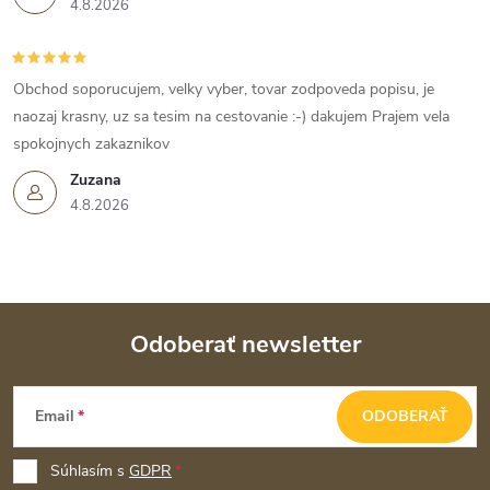
4.8.2026
Obchod soporucujem, velky vyber, tovar zodpoveda popisu, je
naozaj krasny, uz sa tesim na cestovanie :-) dakujem Prajem vela
spokojnych zakaznikov
Zuzana
4.8.2026
Odoberať newsletter
Z
Email
ODOBERAŤ
á
p
Súhlasím s
GDPR