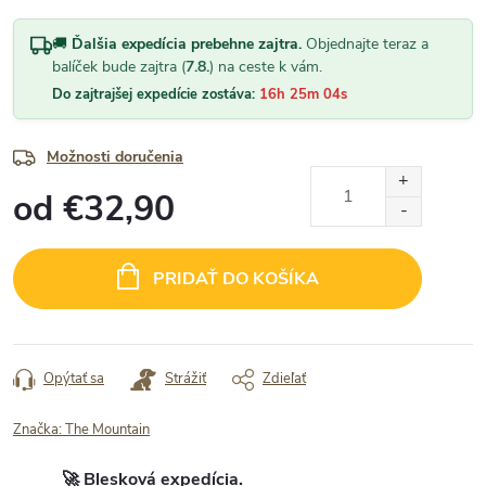
🚚
Ďalšia expedícia prebehne zajtra.
Objednajte teraz a
balíček bude zajtra (
7.8.
) na ceste k vám.
Do zajtrajšej expedície zostáva:
16h 25m 03s
Možnosti doručenia
od
€32,90
Jednotková
cena:
PRIDAŤ DO KOŠÍKA
Opýtať sa
Strážiť
Zdieľať
Značka:
The Mountain
🚀 Blesková expedícia.