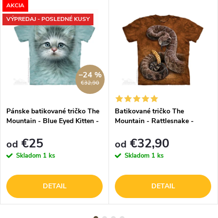
AKCIA
VÝPREDAJ - POSLEDNÉ KUSY
–24 %
€32,90
Pánske batikované tričko The
Batikované tričko The
Mountain - Blue Eyed Kitten -
Mountain - Rattlesnake -
svetlo modré
hnedé
€25
€32,90
od
od
Skladom
1 ks
Skladom
1 ks
DETAIL
DETAIL