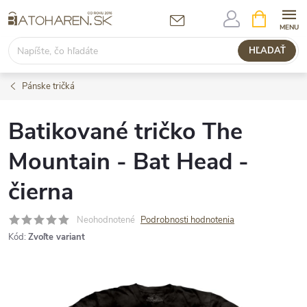
Prejsť
NÁKUPN
KOŠÍK
na
obsah
HĽADAŤ
Pánske tričká
Batikované tričko The
Mountain - Bat Head -
čierna
Neohodnotené
Podrobnosti hodnotenia
Kód:
Zvoľte variant