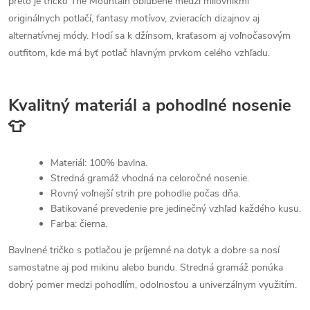
preto je tričko The Mountain obľúbené medzi milovníkmi
originálnych potlačí, fantasy motívov, zvieracích dizajnov aj
alternatívnej módy. Hodí sa k džínsom, kraťasom aj voľnočasovým
outfitom, kde má byť potlač hlavným prvkom celého vzhľadu.
Kvalitný materiál a pohodlné nosenie
👕
Materiál: 100% bavlna.
Stredná gramáž vhodná na celoročné nosenie.
Rovný voľnejší strih pre pohodlie počas dňa.
Batikované prevedenie pre jedinečný vzhľad každého kusu.
Farba: čierna.
Bavlnené tričko s potlačou je príjemné na dotyk a dobre sa nosí
samostatne aj pod mikinu alebo bundu. Stredná gramáž ponúka
dobrý pomer medzi pohodlím, odolnosťou a univerzálnym využitím.