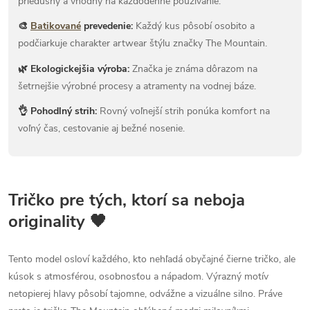
priedušný a vhodný na každodenné používanie.
🎨
Batikované
prevedenie:
Každý kus pôsobí osobito a
podčiarkuje charakter artwear štýlu značky The Mountain.
🌿 Ekologickejšia výroba:
Značka je známa dôrazom na
šetrnejšie výrobné procesy a atramenty na vodnej báze.
👌 Pohodlný strih:
Rovný voľnejší strih ponúka komfort na
voľný čas, cestovanie aj bežné nosenie.
Tričko pre tých, ktorí sa neboja
originality 🖤
Tento model osloví každého, kto nehľadá obyčajné čierne tričko, ale
kúsok s atmosférou, osobnosťou a nápadom. Výrazný motív
netopierej hlavy pôsobí tajomne, odvážne a vizuálne silno. Práve