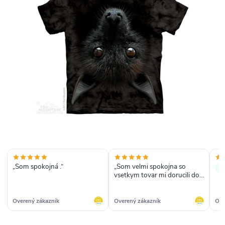
„Som spokojná .“
„Som velmi spokojna so
✓ 
vsetkym tovar mi dorucili do
dvoch dni od objednania
takze velmi rychlo a batoh bol
presne podla mojich predstav
Overený zákazník
Overený zákazník
Ove
nielen na fotke ,ale aj v
skutocnosti dakujem.“