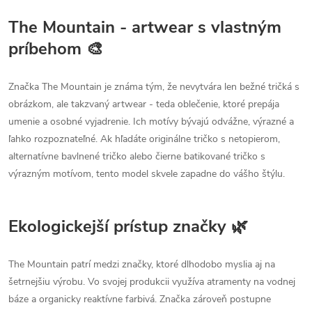
The Mountain - artwear s vlastným
príbehom 🎨
Značka The Mountain je známa tým, že nevytvára len bežné tričká s
obrázkom, ale takzvaný artwear - teda oblečenie, ktoré prepája
umenie a osobné vyjadrenie. Ich motívy bývajú odvážne, výrazné a
ľahko rozpoznateľné. Ak hľadáte originálne tričko s netopierom,
alternatívne bavlnené tričko alebo čierne batikované tričko s
výrazným motívom, tento model skvele zapadne do vášho štýlu.
Ekologickejší prístup značky 🌿
The Mountain patrí medzi značky, ktoré dlhodobo myslia aj na
šetrnejšiu výrobu. Vo svojej produkcii využíva atramenty na vodnej
báze a organicky reaktívne farbivá. Značka zároveň postupne