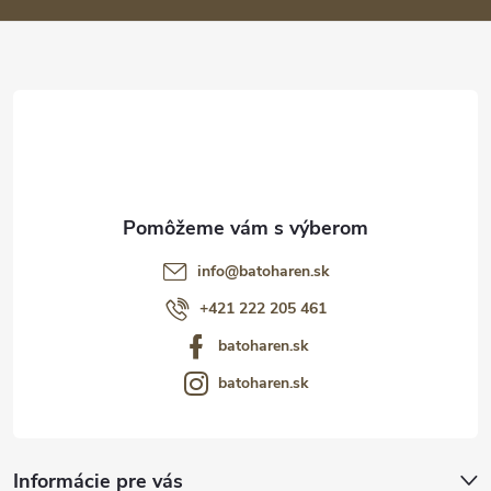
ä
t
i
e
info
@
batoharen.sk
+421 222 205 461
batoharen.sk
batoharen.sk
Informácie pre vás