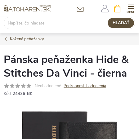
Prejsť
NÁKUPN
KOŠÍK
na
obsah
HĽADAŤ
Kožené peňaženky
Pánska peňaženka Hide &
Stitches Da Vinci - čierna
Neohodnotené
Podrobnosti hodnotenia
Kód:
24426-BK