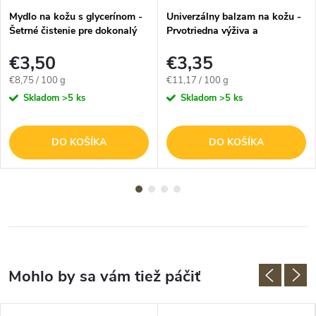
Mydlo na kožu s glycerínom -
Univerzálny balzam na kožu -
Šetrné čistenie pre dokonalý
Prvotriedna výživa a
vzhľad - 40g
impregnácia - 30g
€3,50
€3,35
Jednotková
Jednotková
€8,75 / 100 g
€11,17 / 100 g
cena:
cena:
Skladom
>5 ks
Skladom
>5 ks
DO KOŠÍKA
DO KOŠÍKA