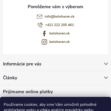
info
@
batoharen.sk
+421 222 205 461
batoharen.sk
batoharen.sk
Informácie pre vás
Články
Prijímame online platby
Používame cookies, aby sme Vám umožnili pohodlné
prehliadanie webu a vďaka analýze prevádzky webu