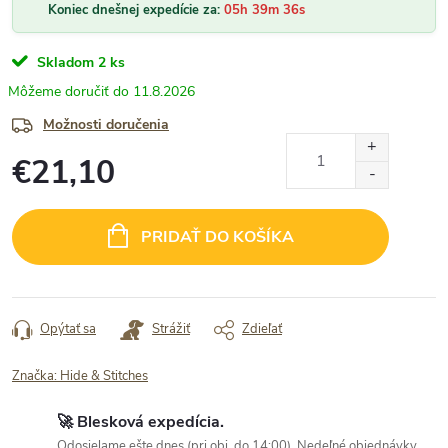
Koniec dnešnej expedície za:
05h 39m 35s
Skladom
2 ks
11.8.2026
Možnosti doručenia
€21,10
Jednotková
cena:
PRIDAŤ DO KOŠÍKA
Opýtať sa
Strážiť
Zdieľať
Značka:
Hide & Stitches
🚀 Blesková expedícia.
Odosielame ešte dnes (pri obj. do 14:00). Nedeľné objednávky