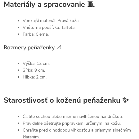
Materiály a spracovanie 🧵
Vonkajší materiál: Pravá koža.
Vnútorná podšívka: Taffeta.
Farba: Čierna.
Rozmery peňaženky 📐
Výška: 12 cm.
Šírka: 9 cm.
Hĺbka: 2 cm.
Starostlivosť o koženú peňaženku ✨
Čistite suchou alebo mierne navlhčenou handričkou.
Pravidelne ošetrujte prípravkami určenými na kožu.
Chráňte pred dlhodobou vlhkosťou a priamym slnečným
žiarením.