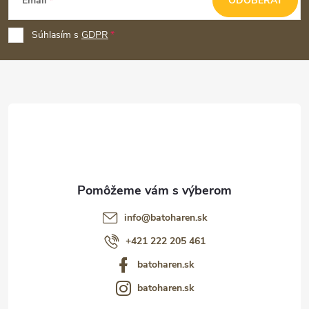
Email
ODOBERAŤ
á
p
Súhlasím s
GDPR
ä
t
i
e
info
@
batoharen.sk
+421 222 205 461
batoharen.sk
batoharen.sk