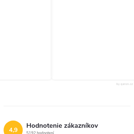
by qeron.cz
Hodnotenie zákazníkov
4,9
5192 hodnotení