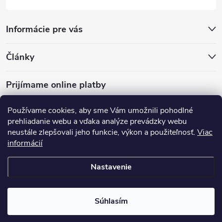
Informácie pre vás
Články
Prijímame online platby
Používame cookies, aby sme Vám umožnili pohodlné
prehliadanie webu a vďaka analýze prevádzky webu
neustále zlepšovali jeho funkcie, výkon a použiteľnosť.
Viac
mariveo.cz
abundo.cz
informácií
Nastavenie
Copyright 2016 - 2026
Batoháreň.sk
. Všetky práva vyhradené.
Upraviť
nastavenie cookies
Súhlasím
Vytvoril Shoptet