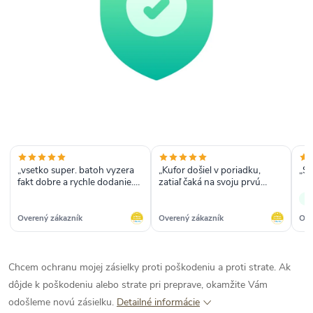
„vsetko super. batoh vyzera
„Kufor došiel v poriadku,
„Sp
fakt dobre a rychle dodanie.
zatiaľ čaká na svoju prvú
maximalna spokojnost z
dovolenku.“
✓
mojej strany“
Overený zákazník
Overený zákazník
Ove
Chcem ochranu mojej zásielky proti poškodeniu a proti strate. Ak
dôjde k poškodeniu alebo strate pri preprave, okamžite Vám
odošleme novú zásielku.
Detailné informácie