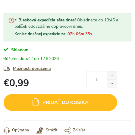
⚡
Blesková expedícia ešte dnes!
Objednajte do 13:45 a
balíček odovzdáme dopravcovi
dnes
.
Koniec dnešnej expedície za:
07h 06m 34s
Skladom
12.8.2026
Možnosti doručenia
€0,99
Jednotková
cena:
PRIDAŤ DO KOŠÍKA
Opýtať sa
Strážiť
Zdieľať