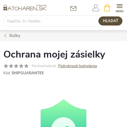
Prejsť
NÁKUPN
KOŠÍK
na
obsah
HĽADAŤ
Služby
Ochrana mojej zásielky
Neohodnotené
Podrobnosti hodnotenia
Kód:
SHIPGUARANTEE