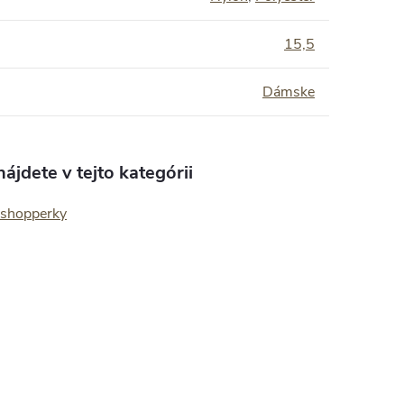
:
15,5
Dámske
ájdete v tejto kategórii
 shopperky