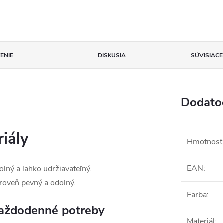
ENIE
DISKUSIA
SÚVISIAC
Dodato
riály
Hmotnosť
EAN
:
olný a ľahko udržiavateľný.
roveň pevný a odolný.
Farba
:
každodenné potreby
Materiál
: