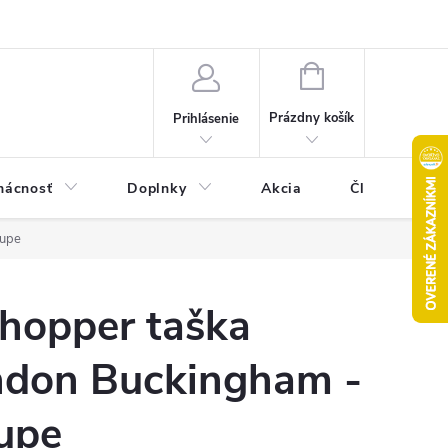
Pravidlá akcie 2+1 zdarma
Kontakty
Mapa serveru
Hodn
NÁKUPNÝ
KOŠÍK
Prázdny košík
Prihlásenie
ácnosť
Doplnky
Akcia
Články
aupe
hopper taška
don Buckingham -
aupe