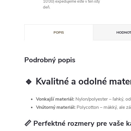
10:00) expedujeme ešte v ten istý
deň.
POPIS
HODNOT
Podrobný popis
🔹 Kvalitné a odolné mate
Vonkajší materiál:
Nylon/polyester – ľahký, od
Vnútorný materiál:
Polycotton – mäkký, ale zá
📏 Perfektné rozmery pre vaše 