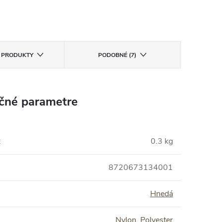
E PRODUKTY
PODOBNÉ (7)
čné parametre
:
0.3 kg
8720673134001
Hnedá
Nylon
,
Polyester