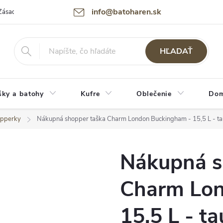
info@batoharen.sk
Zásady spracovania osobných údajov (GDPR)
Podmienky použitia webu
HĽADAŤ
šky a batohy
Kufre
Oblečenie
Dom
opperky
Nákupná shopper taška Charm London Buckingham - 15,5 L - t
Nákupná s
Charm Lon
15,5 L - t