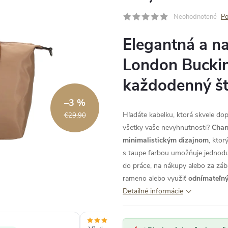
Neohodnotené
Po
Elegantná a n
London Buck
každodenný št
–3 %
Hľadáte kabelku, ktorá skvele do
€29,90
všetky vaše nevyhnutnosti?
Char
minimalistickým dizajnom
, ktor
s taupe farbou umožňuje jednodu
do práce, na nákupy alebo za zá
rameno alebo využiť
odnímateľný
Detailné informácie