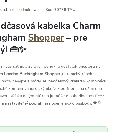
drobnosti hodnotenia
Kód:
20776-TAU
adčasová kabelka Charm
ingham
Shopper
– pre
ýl 👜✨
plní váš šatník a zároveň ponúkne dostatok priestoru na
m London Buckingham Shopper
je ikonický kúsok s
ý nikdy nevyjde z módy. Jej
nadčasový vzhľad
v kombinácii
ché kombinovanie s akýmkoľvek outfitom – či už mierite
bavou. Vďaka dlhým rúčkam ju môžete pohodlne nosiť cez
 a nastaviteľný popruh
na nosenie ako crossbody. 🖤👌