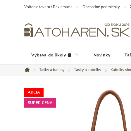
Prejsť
Vrátenie tovaru / Reklamácia
Obchodné podmienky
na
obsah
Výbava do školy 🏫
Novinky
Ta
Tašky a batohy
Tašky a kabelky
Kabelky sh
Domov
AKCIA
SUPER CENA