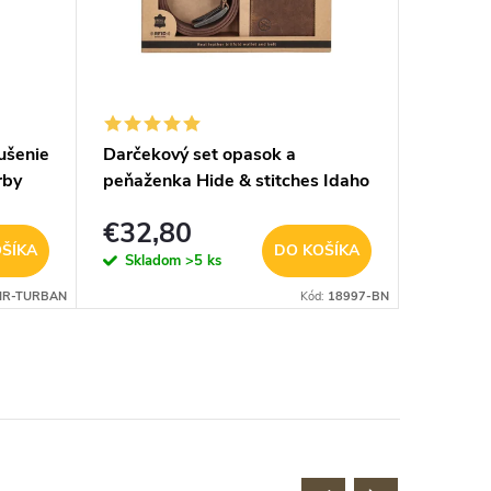
sušenie
Darčekový set opasok a
Double
rby
peňaženka Hide & stitches Idaho
peňažen
- hnedý
€32,80
€12,
ŠÍKA
DO KOŠÍKA
Skladom
>5 ks
Sklad
IR-TURBAN
Kód:
18997-BN