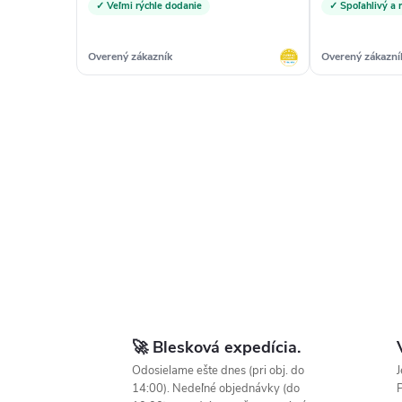
✓ Veľmi rýchle dodanie
✓ Spoľahlivý a 
Overený zákazník
Overený zákazní
🚀 Blesková expedícia.
Odosielame ešte dnes (pri obj. do
J
14:00). Nedeľné objednávky (do
P