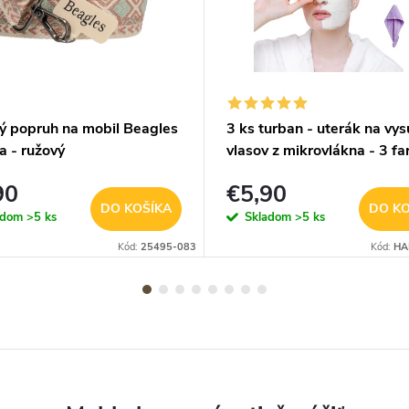
vý popruh na mobil Beagles
3 ks turban - uterák na vy
a - ružový
vlasov z mikrovlákna - 3 fa
90
€5,90
DO KOŠÍKA
DO KO
adom
>5 ks
Skladom
>5 ks
Kód:
25495-083
Kód:
HA