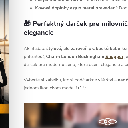
Elegantná taupe farba:
Ľahko kombinovateľná
Kovové doplnky v gun metal prevedení:
Dodá
🎁 Perfektný darček pre milovní
elegancie
Ak hľadáte
štýlovú, ale zároveň praktickú kabelku
príležitosť,
Charm London Buckingham
Shopper
je
darček pre modernú ženu, ktorá ocení eleganciu a p
Vyberte si kabelku, ktorá podčiarkne váš štýl –
nadč
jednom ikonickom modeli! 👜✨