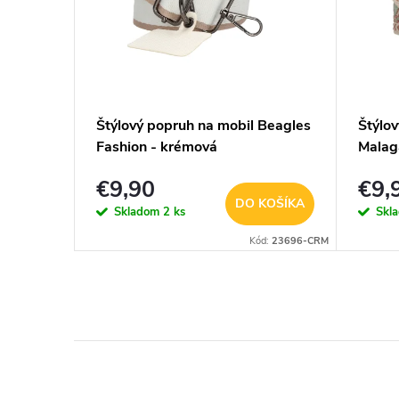
-
Štýlový popruh na mobil Beagles
Štýlo
Fashion - krémová
Malag
odná
€9,90
€9,
KOŠÍKA
DO KOŠÍKA
Skladom
2 ks
Skl
OSIKOVAC-01
Kód:
23696-CRM