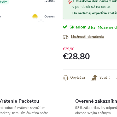
„Všetko ok“
„Vš
⚡
Bleskové doručenie z ví
rýchly
v pondelok už na ceste.
Do nedeľnej expedície zostá
k
Overený zákazník
Ove
Skladom
3 ks
Možnosti doručenia
€29,90
€28,80
Jednotková
cena:
Opýtať sa
Strážiť
Vrátenie Packetou
Overené zákazník
ednoduché vrátenie s využitím
98% zákazníkov by odporú
ackety, nemusíte čakať na pošte.
obchod svojim známym