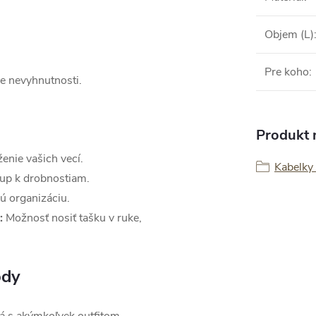
Objem (L)
Pre koho
:
še nevyhnutnosti.
Produkt n
enie vašich vecí.
Kabelky
tup k drobnostiam.
 organizáciu.
:
Možnosť nosiť tašku v ruke,
ódy