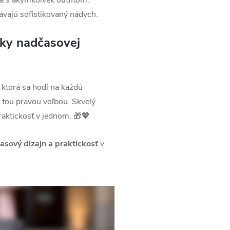
 s akýmkoľvek outfitom.
vajú sofistikovaný nádych.
čky nadčasovej
, ktorá sa hodí na každú
 tou pravou voľbou. Skvelý
raktickosť v jednom. 🎁💖
asový dizajn a praktickosť
v