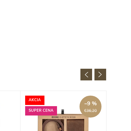
AKCIA
–9 %
SUPER CENA
€36,20