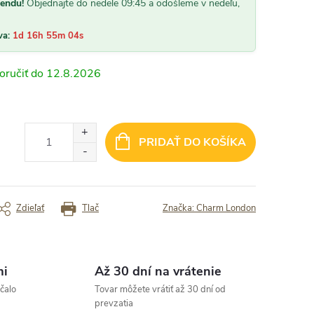
etko ok.“
„Rychle dodanie, skvely tovar maxim
kendu!
Objednajte do nedele 09:45 a odošleme v nedeľu,
spokojnost. Urcite odporucam“
va:
1d 16h 55m 02s
rený zákazník
Overený zákazník
12.8.2026
PRIDAŤ DO KOŠÍKA
Zdieľať
Tlač
Značka:
Charm London
mi
Až 30 dní na vrátenie
čalo
Tovar môžete vrátiť až 30 dní od
prevzatia