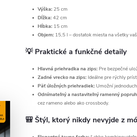
Výška:
25 cm
Dĺžka:
42 cm
Hĺbka:
15 cm
Objem:
15,5 l – dostatok miesta na všetky va
💡 Praktické a funkčné detaily
Hlavná priehradka na zips:
Pre bezpečné ulož
Zadné vrecko na zips:
Ideálne pre rýchly prís
Päť úložných priehradiek:
Umožní jednoduchú
Odnímateľný a nastaviteľný ramenný popruh
cez rameno alebo ako crossbody.
🎒 Štýl, ktorý nikdy nevyjde z m