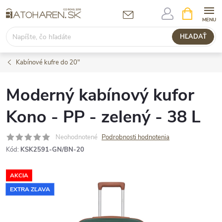
Prejsť
NÁKUPN
KOŠÍK
na
obsah
HĽADAŤ
Kabínové kufre do 20"
Moderný kabínový kufor
Kono - PP - zelený - 38 L
Neohodnotené
Podrobnosti hodnotenia
Kód:
KSK2591-GN/BN-20
AKCIA
EXTRA ZĽAVA