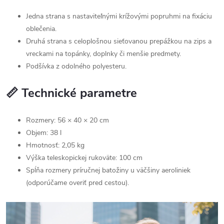
Jedna strana s nastaviteľnými krížovými popruhmi na fixáciu
oblečenia.
Druhá strana s celoplošnou sieťovanou prepážkou na zips a
vreckami na topánky, doplnky či menšie predmety.
Podšívka z odolného polyesteru.
📏 Technické parametre
Rozmery: 56 × 40 × 20 cm
Objem: 38 l
Hmotnosť: 2,05 kg
Výška teleskopickej rukoväte: 100 cm
Spĺňa rozmery príručnej batožiny u väčšiny aeroliniek
(odporúčame overiť pred cestou).