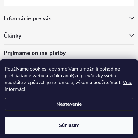
Informácie pre vás
Články
Prijímame online platby
Používame cookies, aby sme Vám umožnili pohodlné
prehliadanie webu a vďaka analýze prevádzky webu
neustále zlepšovali jeho funkcie, výkon a použiteľnosť.
Viac
mariveo.cz
abundo.cz
informácií
Nastavenie
Copyright 2016 - 2026
Batoháreň.sk
. Všetky práva vyhradené.
Upraviť
nastavenie cookies
Súhlasím
Vytvoril Shoptet