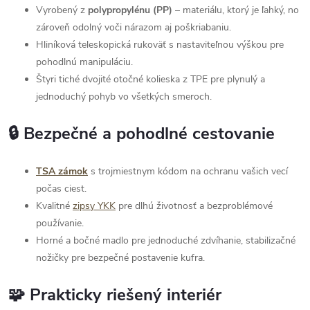
Vyrobený z
polypropylénu (PP)
– materiálu, ktorý je ľahký, no
zároveň odolný voči nárazom aj poškriabaniu.
Hliníková teleskopická rukoväť s nastaviteľnou výškou pre
pohodlnú manipuláciu.
Štyri tiché dvojité otočné kolieska z TPE pre plynulý a
jednoduchý pohyb vo všetkých smeroch.
🔒 Bezpečné a pohodlné cestovanie
TSA zámok
s trojmiestnym kódom na ochranu vašich vecí
počas ciest.
Kvalitné
zipsy YKK
pre dlhú životnosť a bezproblémové
používanie.
Horné a bočné madlo pre jednoduché zdvíhanie, stabilizačné
nožičky pre bezpečné postavenie kufra.
🧩 Prakticky riešený interiér