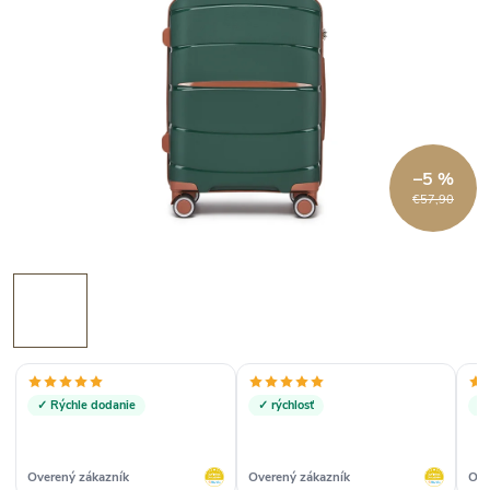
–5 %
€57,90
✓ Rýchle dodanie
✓ rýchlosť
✓
Overený zákazník
Overený zákazník
Ove