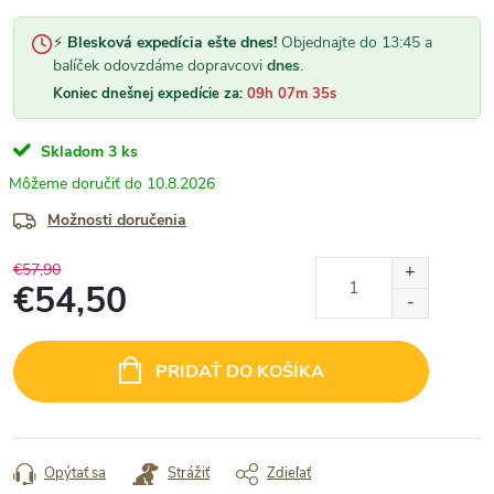
⚡
Blesková expedícia ešte dnes!
Objednajte do 13:45 a
balíček odovzdáme dopravcovi
dnes
.
Koniec dnešnej expedície za:
09h 07m 35s
Skladom
3 ks
10.8.2026
Možnosti doručenia
€57,90
€54,50
Jednotková
cena:
PRIDAŤ DO KOŠÍKA
Opýtať sa
Strážiť
Zdieľať