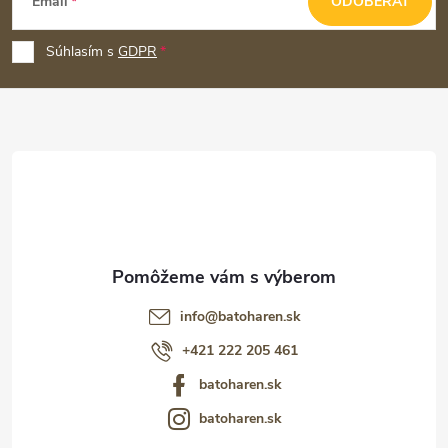
Email
ODOBERAŤ
á
p
Súhlasím s
GDPR
ä
t
i
e
info
@
batoharen.sk
+421 222 205 461
batoharen.sk
batoharen.sk