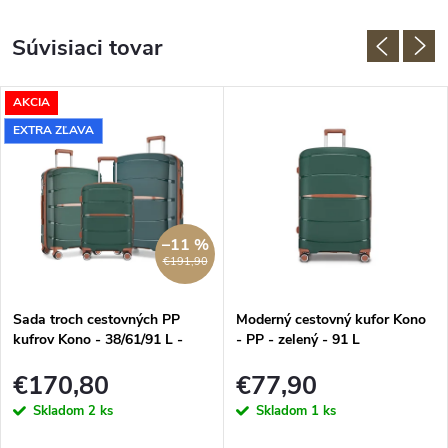
Súvisiaci tovar
AKCIA
EXTRA ZĽAVA
–11 %
€191,90
Sada troch cestovných PP
Moderný cestovný kufor Kono
kufrov Kono - 38/61/91 L -
- PP - zelený - 91 L
zelená
€170,80
€77,90
Skladom
2 ks
Skladom
1 ks