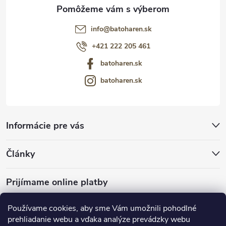
info
@
batoharen.sk
+421 222 205 461
batoharen.sk
batoharen.sk
Informácie pre vás
Články
Prijímame online platby
Používame cookies, aby sme Vám umožnili pohodlné
prehliadanie webu a vďaka analýze prevádzky webu