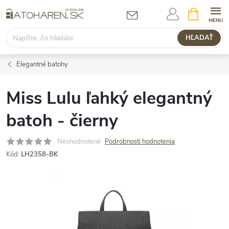
Prejsť
NÁKUPN
KOŠÍK
na
obsah
HĽADAŤ
Elegantné batohy
Miss Lulu ľahký elegantný
batoh - čierny
Neohodnotené
Podrobnosti hodnotenia
Kód:
LH2358-BK