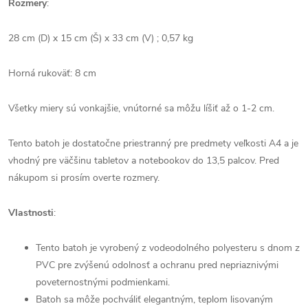
Rozmery
:
28 cm (D) x 15 cm (Š) x 33 cm (V) ; 0,57 kg
Horná rukoväť: 8 cm
Všetky miery sú vonkajšie, vnútorné sa môžu líšiť až o 1-2 cm.
Tento batoh je dostatočne priestranný pre predmety veľkosti A4 a je
vhodný pre väčšinu tabletov a notebookov do 13,5 palcov. Pred
nákupom si prosím overte rozmery.
Vlastnosti
:
Tento batoh je vyrobený z vodeodolného polyesteru s dnom z
PVC pre zvýšenú odolnosť a ochranu pred nepriaznivými
poveternostnými podmienkami.
Batoh sa môže pochváliť elegantným, teplom lisovaným