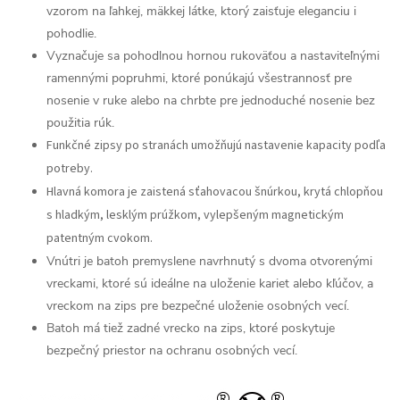
vzorom na ľahkej, mäkkej látke, ktorý zaisťuje eleganciu i
pohodlie.
Vyznačuje sa pohodlnou hornou rukoväťou a nastaviteľnými
ramennými popruhmi, ktoré ponúkajú všestrannosť pre
nosenie v ruke alebo na chrbte pre jednoduché nosenie bez
použitia rúk.
Funkčné zipsy po stranách umožňujú nastavenie kapacity podľa
potreby.
Hlavná komora je zaistená sťahovacou šnúrkou, krytá chlopňou
s hladkým, lesklým prúžkom, vylepšeným magnetickým
patentným cvokom.
Vnútri je batoh premyslene navrhnutý s dvoma otvorenými
vreckami, ktoré sú ideálne na uloženie kariet alebo kľúčov, a
vreckom na zips pre bezpečné uloženie osobných vecí.
Batoh má tiež zadné vrecko na zips, ktoré poskytuje
bezpečný priestor na ochranu osobných vecí.