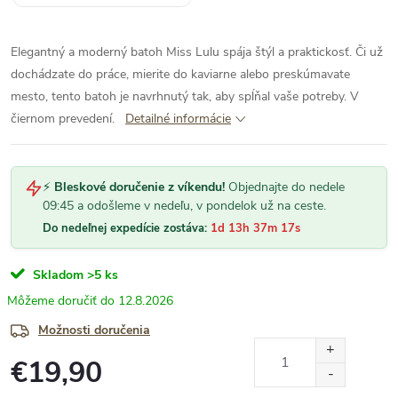
Elegantný a moderný batoh Miss Lulu spája štýl a praktickosť. Či už
dochádzate do práce, mierite do kaviarne alebo preskúmavate
mesto, tento batoh je navrhnutý tak, aby spĺňal vaše potreby. V
čiernom prevedení.
Detailné informácie
⚡
Bleskové doručenie z víkendu!
Objednajte do nedele
09:45 a odošleme v nedeľu, v pondelok už na ceste.
Do nedeľnej expedície zostáva:
1d 13h 37m 17s
Skladom
>5 ks
12.8.2026
Možnosti doručenia
€19,90
Jednotková