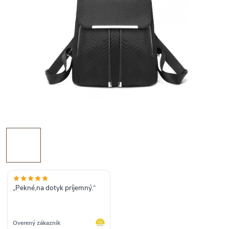
„Pekné,na dotyk príjemný.“
Overený zákazník