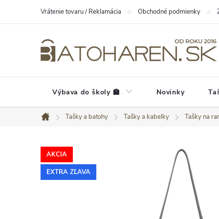
Prejsť
Vrátenie tovaru / Reklamácia
Obchodné podmienky
na
obsah
Výbava do školy 🏫
Novinky
Ta
Tašky a batohy
Tašky a kabelky
Tašky na r
Domov
AKCIA
EXTRA ZĽAVA