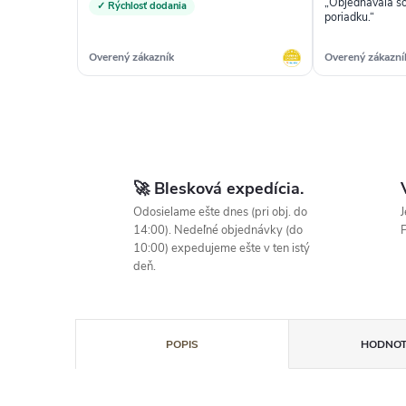
„Objednávala so
✓ Rýchlosť dodania
poriadku.“
Overený zákazník
Overený zákazní
🚀 Blesková expedícia.
Odosielame ešte dnes (pri obj. do
J
14:00). Nedeľné objednávky (do
P
10:00) expedujeme ešte v ten istý
deň.
POPIS
HODNOT