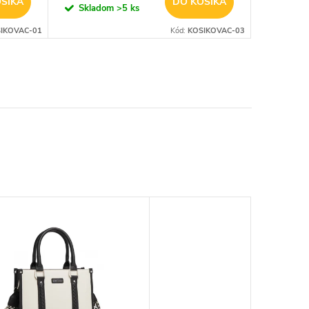
ŠÍKA
DO KOŠÍKA
Skladom
>5 ks
Sklad
IKOVAC-01
Kód:
KOSIKOVAC-03