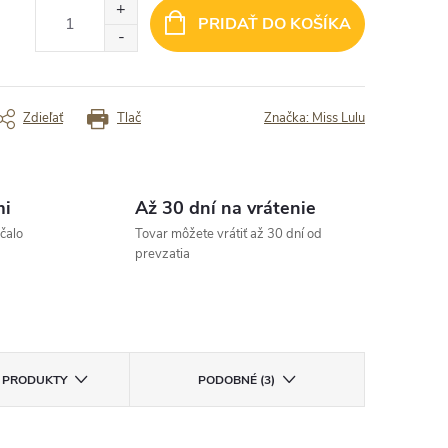
ľmi dobré, všetko došlo v poriadku“
„Zatiaľ sme boli s týmto obchodom v
spokojní, tovar prišiel rýchlo, v poriad
PRIDAŤ DO KOŠÍKA
bol vždy kvalitný“
rený zákazník
Overený zákazník
Zdieľať
Tlač
Značka:
Miss Lulu
mi
Až 30 dní na vrátenie
čalo
Tovar môžete vrátiť až 30 dní od
prevzatia
E PRODUKTY
PODOBNÉ (3)