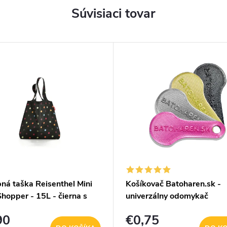
Súvisiaci tovar
ná taška Reisenthel Mini
Košíkovač Batoharen.sk -
hopper - 15L - čierna s
univerzálny odomykač
nými bodkami
nákupného košíka - náhod
90
€0,75
farba - 1 ks