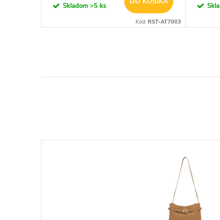
KOŠÍKA
DO KOŠÍKA
Skladom
>5 ks
Skl
d:
23427-DBN
Kód:
RST-AT7003