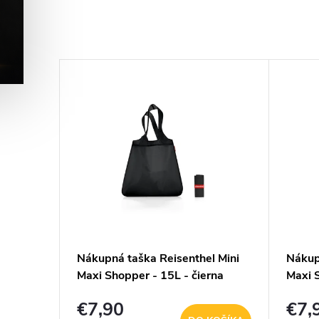
–37 %
€163,90
 Next
Nákupná taška Reisenthel Mini
Nákup
- 8 L -
Maxi Shopper - 15L - čierna
Maxi S
fareb
€7,90
€7,