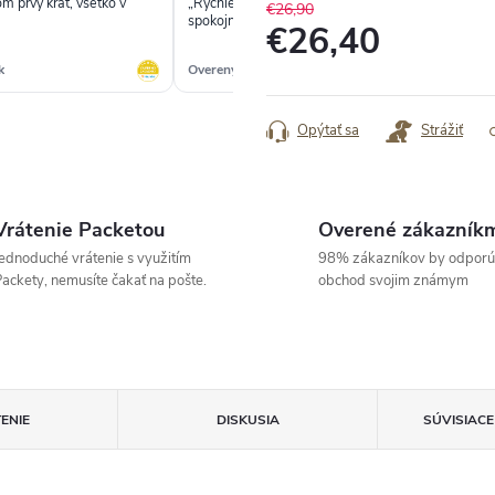
m prvý krát, všetko v
„Rychle dodanie, skvely tovar maximalna
„ve
€26,90
spokojnost. Urcite odporucam“
€26,40
k
Overený zákazník
Ove
Jednotková
cena:
Opýtať sa
Strážiť
Vrátenie Packetou
Overené zákazník
ednoduché vrátenie s využitím
98% zákazníkov by odporú
ackety, nemusíte čakať na pošte.
obchod svojim známym
ENIE
DISKUSIA
SÚVISIAC