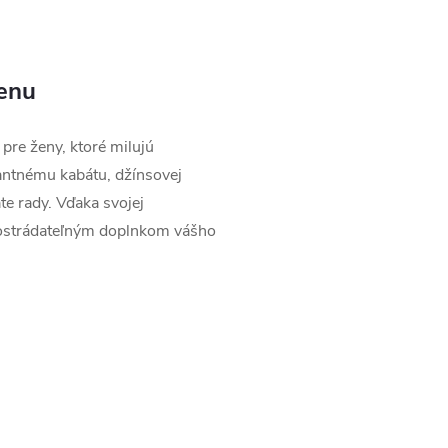
ženu
 pre ženy, ktoré milujú
antnému kabátu, džínsovej
e rady. Vďaka svojej
postrádateľným doplnkom vášho