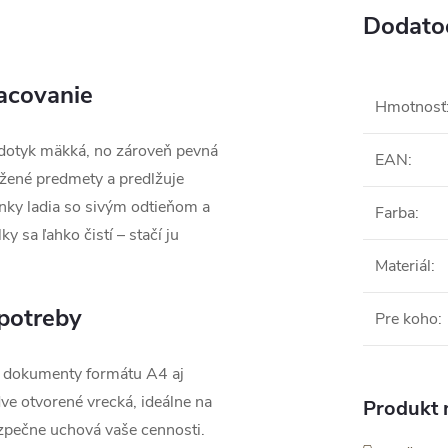
Dodato
racovanie
Hmotnosť
a dotyk mäkká, no zároveň pevná
EAN
:
ožené predmety a predlžuje
lnky ladia so sivým odtieňom a
Farba
:
 sa ľahko čistí – stačí ju
Materiál
:
 potreby
Pre koho
:
 dokumenty formátu A4 aj
dve otvorené vrecká, ideálne na
Produkt n
ezpečne uchová vaše cennosti.