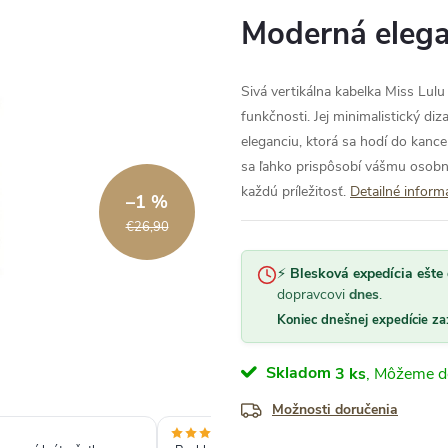
Moderná elega
Sivá vertikálna kabelka Miss Lul
funkčnosti. Jej minimalistický diz
eleganciu, ktorá sa hodí do kance
sa ľahko prispôsobí vášmu osob
každú príležitosť.
Detailné inform
–1 %
€26,90
⚡
Blesková expedícia ešte 
dopravcovi
dnes
.
Koniec dnešnej expedície za
Skladom
3 ks
Možnosti doručenia