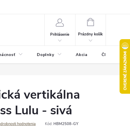
Pravidlá akcie 2+1 zdarma
Kontakty
Mapa serveru
Hodn
NÁKUPNÝ
KOŠÍK
Prázdny košík
Prihlásenie
ácnosť
Doplnky
Akcia
Články
ická vertikálna
ss Lulu - sivá
drobnosti hodnotenia
Kód:
HBM2508-GY