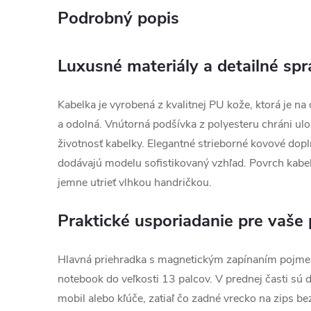
Podrobný popis
Luxusné materiály a detailné sp
Kabelka je vyrobená z kvalitnej PU kože, ktorá je n
a odolná. Vnútorná podšívka z polyesteru chráni ul
životnosť kabelky. Elegantné strieborné kovové dop
dodávajú modelu sofistikovaný vzhľad. Povrch kabelky
jemne utrieť vlhkou handričkou.
Praktické usporiadanie pre vaše
Hlavná priehradka s magnetickým zapínaním pojme
notebook do veľkosti 13 palcov. V prednej časti sú 
mobil alebo kľúče, zatiaľ čo zadné vrecko na zips b