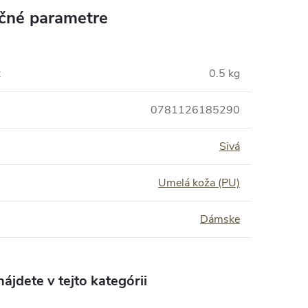
čné parametre
:
0.5 kg
0781126185290
Sivá
Umelá koža (PU)
Dámske
ájdete v tejto kategórii