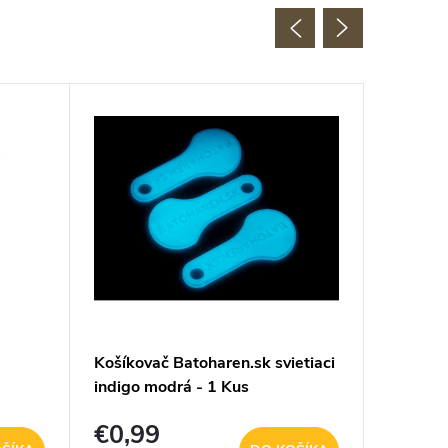
Košíkovač Batoharen.sk svietiaci
KONO se
indigo modrá - 1 Kus
taška a 
ná
čierno 
€0,99
€24,