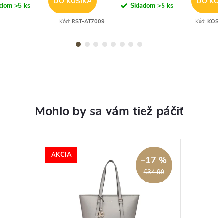
DO KOŠÍKA
DO KO
adom
>5 ks
Skladom
>5 ks
Kód:
RST-AT7009
Kód:
KOS
AKCIA
–17 %
€34,90