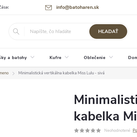
info@batoharen.sk
Zásady spracovania osobných údajov (GDPR)
Podmienky použitia webu
HĽADAŤ
šky a batohy
Kufre
Oblečenie
Dom
ameno
Minimalistická vertikálna kabelka Miss Lulu - sivá
Minimalist
kabelka Mi
Neohodnotené
Po