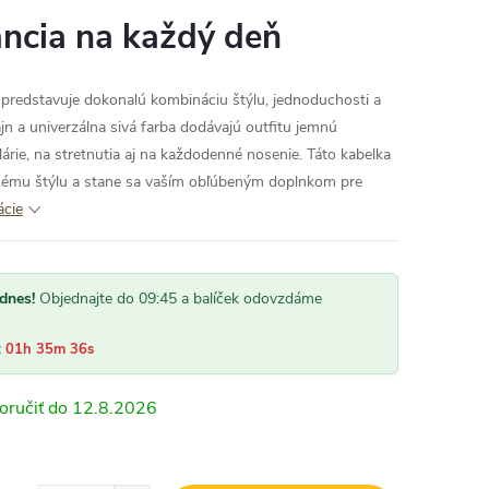
ncia na každý deň
u predstavuje dokonalú kombináciu štýlu, jednoduchosti a
ajn a univerzálna sivá farba dodávajú outfitu jemnú
lárie, na stretnutia aj na každodenné nosenie. Táto kabelka
nému štýlu a stane sa vaším obľúbeným doplnkom pre
ácie
dnes!
Objednajte do 09:45 a balíček odovzdáme
:
01h 35m 34s
12.8.2026