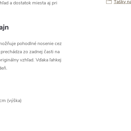
Tašky n
hľad a dostatok miesta aj pri
ajn
možňuje pohodlné nosenie cez
 prechádza zo zadnej časti na
iginálny vzhľad. Vďaka ľahkej
deň.
 cm (výška)