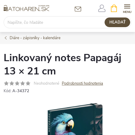
Prejsť
NÁKUPN
KOŠÍK
na
obsah
HĽADAŤ
Diáre - zápisníky - kalendáre
Linkovaný notes Papagáj
13 × 21 cm
Neohodnotené
Podrobnosti hodnotenia
Kód:
A-34372