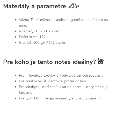
Materiály a parametre 📐✨
Väzba: Tuhá knižná s elastickou gumičkou a pútkom na
pero.
Rozmery: 13 x 21 x 2 cm.
Počet strán: 172.
Gramáž: 100 g/m² žltý papier.
Pre koho je tento notes ideálny? 🌺
Pre milovníkov exotiky, prírody a výrazných ilustrácií.
Pre kreatívcov, študentov aj profesionálov.
Pre všetkých, ktorí chcú písať do notesu, ktorý inšpiruje
farbami.
Pre tých, ktorí hľadajú originálny a funkčný zápisník.