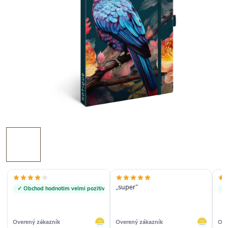
„super“
✓ Obchod hodnotim velmi pozitivne
✓
Overený zákazník
Overený zákazník
Ove