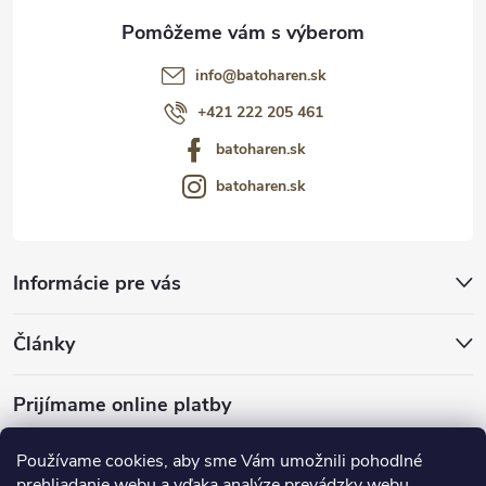
info
@
batoharen.sk
+421 222 205 461
batoharen.sk
batoharen.sk
Informácie pre vás
Články
Prijímame online platby
Používame cookies, aby sme Vám umožnili pohodlné
prehliadanie webu a vďaka analýze prevádzky webu