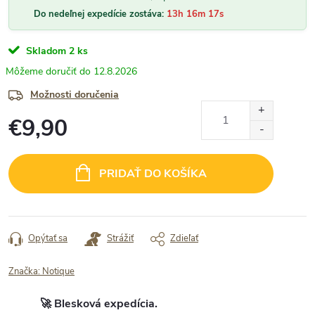
Do nedeľnej expedície zostáva:
13h 16m 16s
Skladom
2 ks
12.8.2026
Možnosti doručenia
€9,90
Jednotková
cena:
PRIDAŤ DO KOŠÍKA
Opýtať sa
Strážiť
Zdieľať
Značka:
Notique
🚀 Blesková expedícia.