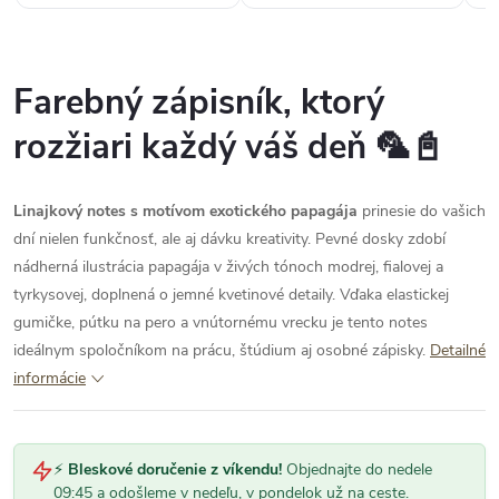
Farebný zápisník, ktorý
rozžiari každý váš deň 🦜📓
Linajkový notes s motívom exotického papagája
prinesie do vašich
dní nielen funkčnosť, ale aj dávku kreativity. Pevné dosky zdobí
nádherná ilustrácia papagája v živých tónoch modrej, fialovej a
tyrkysovej, doplnená o jemné kvetinové detaily. Vďaka elastickej
gumičke, pútku na pero a vnútornému vrecku je tento notes
ideálnym spoločníkom na prácu, štúdium aj osobné zápisky.
Detailné
informácie
⚡
Bleskové doručenie z víkendu!
Objednajte do nedele
09:45 a odošleme v nedeľu, v pondelok už na ceste.