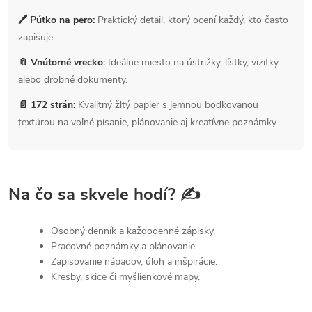
🖊 Pútko na pero:
Praktický detail, ktorý ocení každý, kto často
zapisuje.
📎 Vnútorné vrecko:
Ideálne miesto na ústrižky, lístky, vizitky
alebo drobné dokumenty.
📄 172 strán:
Kvalitný žltý papier s jemnou bodkovanou
textúrou na voľné písanie, plánovanie aj kreatívne poznámky.
Na čo sa skvele hodí? ✍️
Osobný denník a každodenné zápisky.
Pracovné poznámky a plánovanie.
Zapisovanie nápadov, úloh a inšpirácie.
Kresby, skice či myšlienkové mapy.