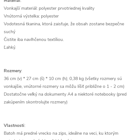
Materiál
:
Vonkajší materiál: polyester prvotriednej kvality
Vnútorná výstelka: polyester
Vodotesná tkanina, ktorá zaisťuje, že obsah zostane bezpečne
suchý
Čistite iba navlhčenou textíliou.
Ľahký.
Rozmery
:
36 cm (v) * 27 cm (š) * 10 cm (h); 0,38 kg (všetky rozmery sú
vonkajšie, vnútorné rozmery sa môžu líšiť približne o 1 - 2 cm)
Dostatočne veľký na dokumenty A4 a niektoré notebooky (pred
zakúpením skontrolujte rozmery)
Vlastnosti
:
Batoh má predné vrecko na zips, ideálne na veci, ku ktorým