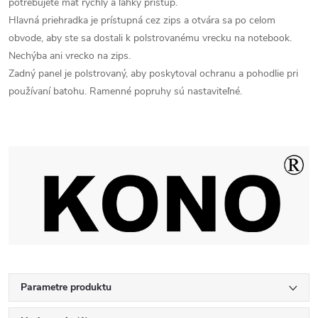
potrebujete mať rýchly a ľahký prístup.
Hlavná priehradka je prístupná cez zips a otvára sa po celom
obvode, aby ste sa dostali k polstrovanému vrecku na notebook.
Nechýba ani vrecko na zips.
Zadný panel je polstrovaný, aby poskytoval ochranu a pohodlie pri
používaní batohu. Ramenné popruhy sú nastaviteľné.
Parametre produktu