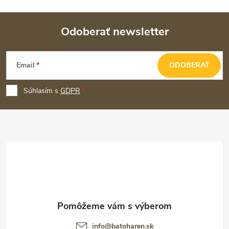
Odoberať newsletter
Z
Email
ODOBERAŤ
á
p
Súhlasím s
GDPR
ä
t
i
e
info
@
batoharen.sk