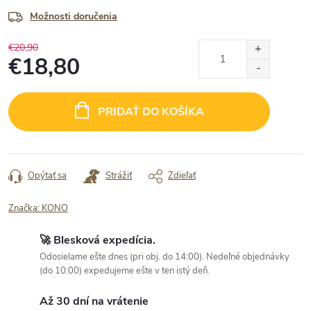
Možnosti doručenia
€20,90
€18,80
Jednotková
cena:
PRIDAŤ DO KOŠÍKA
Opýtať sa
Strážiť
Zdieľať
Značka:
KONO
🚀 Blesková expedícia.
Odosielame ešte dnes (pri obj. do 14:00). Nedeľné objednávky
(do 10:00) expedujeme ešte v ten istý deň.
Až 30 dní na vrátenie