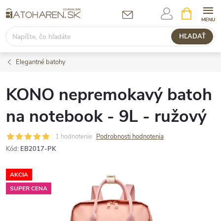
Prejsť
NÁKUPN
KOŠÍK
na
obsah
HĽADAŤ
Elegantné batohy
KONO nepremokavý batoh
na notebook - 9L - ružový
1 hodnotenie
Podrobnosti hodnotenia
Kód:
EB2017-PK
AKCIA
SUPER CENA