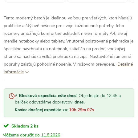
nielen na fotke ,ale aj v
skutocnosti dakujem.“
Tento moderný batoh je ideálnou voľbou pre všetkých, ktorí hľadajú
praktické a štýlové riešenie pre svoje každodenné potreby. Jeho
rozmery umožňujú komfortne uskladniť nielen formáty A4, ale aj
menšie notebooky alebo tablety. Vnútorná polstrovaná priehradka je
špeciálne navrhnutá na notebook, zatiaľ čo na prednej vonkajšej
strane sa nachádza veľká priehradka na zips. Nastaviteľné ramenné
popruhy zaisťujú pohodlné nosenie. V ružovom prevedení.
Detailné
informácie
⚡
Blesková expedícia ešte dnes!
Objednajte do 13:45 a
balíček odovzdáme dopravcovi
dnes
.
Koniec dnešnej expedície za:
10h 29m 07s
Skladom
2 ks
11.8.2026