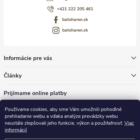
+421 222 205 461
batoharen.sk
batoharen.sk
Informácie pre vás
Články
Prijímame online platby
Používame cookies, aby sme Vám umožnili pohodlné
prehliadanie webu a vďaka analýze prevádzky webu
neustále zlepšovali jeho funkcie, výkon a použiteľnosť.
Viac
mariveo.cz
abundo.cz
informácií