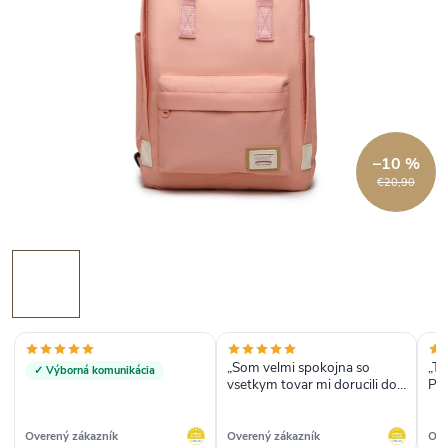
–10 %
€20,90
„Som velmi spokojna so
„To
✓ Výborná komunikácia
vsetkym tovar mi dorucili do
Prí
dvoch dni od objednania
takze velmi rychlo a batoh bol
presne podla mojich predstav
Overený zákazník
Overený zákazník
Ove