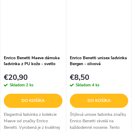
veci. Táto elegantná a
vaše nevyhnutnosti, a zároveň
nadčasová...
zaisťuje...
Enrico Benetti Maeve dámska
Enrico Benetti unisex ľadvinka
ľadvinka z PU kože - svetlo
Bergen - olivová
ružová
€20,90
€8,50
Skladom
2 ks
Skladom
4 ks
DO KOŠÍKA
DO KOŠÍKA
Elegantná ľadvinka z kolekcie
Štýlová unisex ľadvinka značky
Maeve od značky Enrico
Enrico Benetti skvelá na
Benetti. Vyrobená je z kvalitnej
každodenné nosenie. Tento