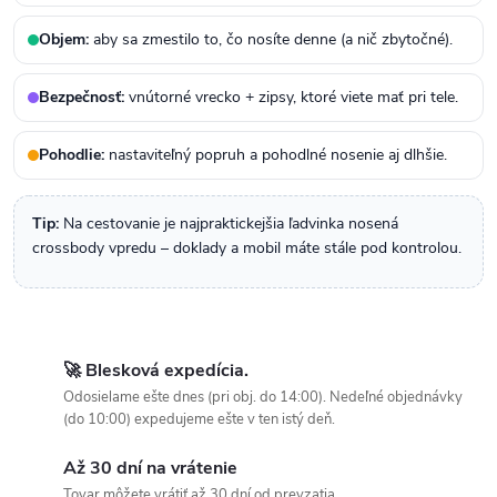
Objem:
aby sa zmestilo to, čo nosíte denne (a nič zbytočné).
Bezpečnosť:
vnútorné vrecko + zipsy, ktoré viete mať pri tele.
Pohodlie:
nastaviteľný popruh a pohodlné nosenie aj dlhšie.
Tip:
Na cestovanie je najpraktickejšia ľadvinka nosená
crossbody vpredu – doklady a mobil máte stále pod kontrolou.
🚀 Blesková expedícia.
Odosielame ešte dnes (pri obj. do 14:00). Nedeľné objednávky
(do 10:00) expedujeme ešte v ten istý deň.
Až 30 dní na vrátenie
Tovar môžete vrátiť až 30 dní od prevzatia