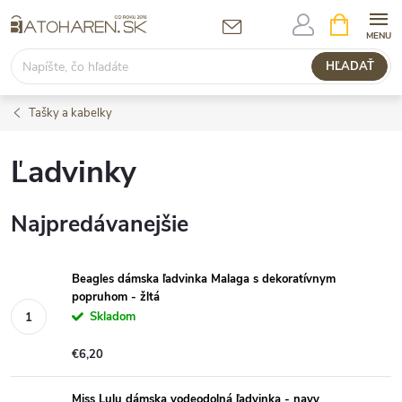
Prejsť
NÁKUPN
KOŠÍK
na
obsah
HĽADAŤ
Tašky a kabelky
Ľadvinky
Najpredávanejšie
Beagles dámska ľadvinka Malaga s dekoratívnym
popruhom - žltá
Skladom
€6,20
Miss Lulu dámska vodeodolná ľadvinka - navy