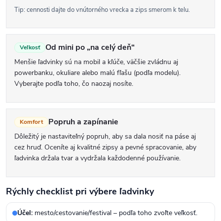
y
Tip: cennosti dajte do vnútorného vrecka a zips smerom k telu.
v
ý
Od mini po „na celý deň“
Veľkosť
p
Menšie ľadvinky sú na mobil a kľúče, väčšie zvládnu aj
i
powerbanku, okuliare alebo malú fľašu (podľa modelu).
s
Vyberajte podľa toho, čo naozaj nosíte.
u
Popruh a zapínanie
Komfort
Dôležitý je nastaviteľný popruh, aby sa dala nosiť na páse aj
cez hruď. Oceníte aj kvalitné zipsy a pevné spracovanie, aby
ľadvinka držala tvar a vydržala každodenné používanie.
Rýchly checklist pri výbere ľadvinky
Účel:
mesto/cestovanie/festival – podľa toho zvoľte veľkosť.