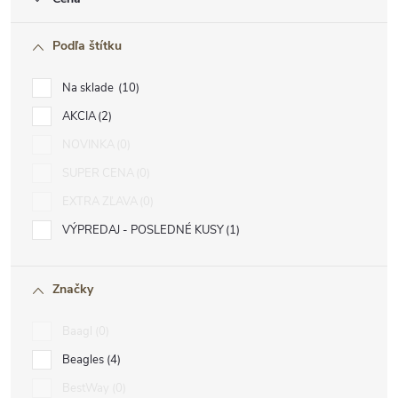
Podľa štítku
Na sklade
10
AKCIA
2
NOVINKA
0
SUPER CENA
0
EXTRA ZĽAVA
0
VÝPREDAJ - POSLEDNÉ KUSY
1
Značky
Baagl
0
Beagles
4
BestWay
0