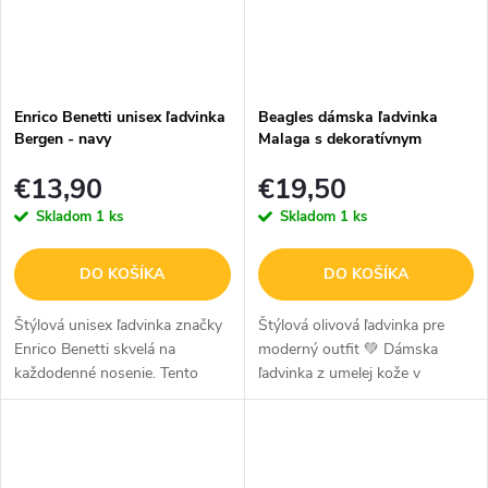
Enrico Benetti unisex ľadvinka
Beagles dámska ľadvinka
Bergen - navy
Malaga s dekoratívnym
popruhom - olivová
€13,90
€19,50
Skladom
1 ks
Skladom
1 ks
DO KOŠÍKA
DO KOŠÍKA
Štýlová unisex ľadvinka značky
Štýlová olivová ľadvinka pre
Enrico Benetti skvelá na
moderný outfit 💚 Dámska
každodenné nosenie. Tento
ľadvinka z umelej kože v
praktický módny doplnok
elegantnom olivovom prevedení
ponúka dostatok priestoru pre
je módny a praktický doplnok
vaše nevyhnutnosti, a zároveň
na každodenné nosenie.
zaisťuje...
Výrazný...