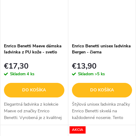
Enrico Benetti Maeve dámska
Enrico Benetti unisex ľadvinka
ľadvinka z PU kože - svetlo
Bergen - čierna
modrá
€17,30
€13,90
Skladom
4 ks
Skladom
>5 ks
DO KOŠÍKA
DO KOŠÍKA
Elegantná ľadvinka z kolekcie
Štýlová unisex ľadvinka značky
Maeve od značky Enrico
Enrico Benetti skvelá na
Benetti. Vyrobená je z kvalitnej
každodenné nosenie. Tento
PU kože a má dostatok
praktický módny doplnok
AKCIA
priestoru pre vaše nevyhnutné
ponúka dostatok priestoru pre