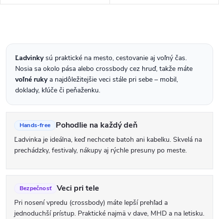
PU kože a má dostatok
praktický módny doplnok
priestoru pre vaše nevyhnutné
ponúka dostatok priestoru pre
veci. Táto elegantná a
vaše nevyhnutnosti, a zároveň
O
nadčasová...
zaisťuje...
v
l
Ľadvinky
sú praktické na mesto, cestovanie aj voľný čas.
Nosia sa okolo pása alebo crossbody cez hruď, takže máte
á
voľné ruky
a najdôležitejšie veci stále pri sebe – mobil,
d
doklady, kľúče či peňaženku.
a
c
Pohodlie na každý deň
Hands-free
i
Ľadvinka je ideálna, keď nechcete batoh ani kabelku. Skvelá na
e
prechádzky, festivaly, nákupy aj rýchle presuny po meste.
p
r
Veci pri tele
Bezpečnosť
v
Pri nosení vpredu (crossbody) máte lepší prehľad a
k
jednoduchší prístup. Praktické najmä v dave, MHD a na letisku.