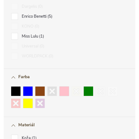
Dargelis
0
Enrico Benetti
5
KONO
0
Miss Lulu
1
Universal
0
WORLDPACK
0
Farba
Materiál
Koža
1