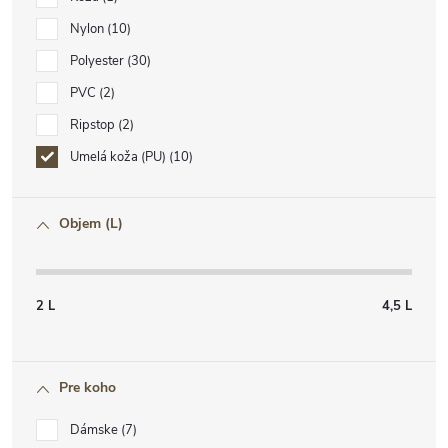
Nylon
10
Polyester
30
PVC
2
Ripstop
2
Umelá koža (PU)
10
Objem (L)
2
L
4,5
L
Pre koho
Dámske
7