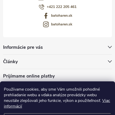
+421 222 205 461
batoharen.sk
batoharen.sk
Informácie pre vás
Články
Prijímame online platby
Používame cookies, aby sme Vám umožnili pohodlné
prehliadanie webu a vďaka analýze prevádzky webu
neustále zlepšovali jeho funkcie, výkon a použiteľnosť.
Viac
mariveo.cz
abundo.cz
informácií