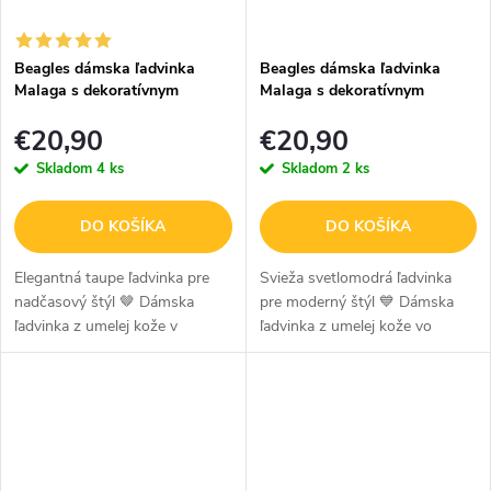
Beagles dámska ľadvinka
Beagles dámska ľadvinka
Malaga s dekoratívnym
Malaga s dekoratívnym
popruhom - taupe
popruhom - svetlo modrá
€20,90
€20,90
Skladom
4 ks
Skladom
2 ks
DO KOŠÍKA
DO KOŠÍKA
Elegantná taupe ľadvinka pre
Svieža svetlomodrá ľadvinka
nadčasový štýl 🤎 Dámska
pre moderný štýl 💙 Dámska
ľadvinka z umelej kože v
ľadvinka z umelej kože vo
modernom taupe prevedení je
svetlomodrom prevedení je
štýlový a praktický doplnok na
štýlový a praktický doplnok na
každodenné nosenie. Obľúbený
každodenné nosenie. Elegantný
odtieň...
pastelový...