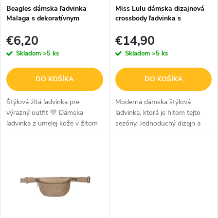
p
p
Beagles dámska ľadvinka
Miss Lulu dámska dizajnová
r
Malaga s dekoratívnym
crossbody ľadvinka s
r
popruhom - žltá
odnímateľným popruhom -
o
€6,20
€14,90
čierna
o
Skladom
>5 ks
Skladom
>5 ks
d
d
u
u
DO KOŠÍKA
DO KOŠÍKA
k
k
Štýlová žltá ľadvinka pre
Moderná dámska štýlová
výrazný outfit 💛 Dámska
ľadvinka, ktorá je hitom tejto
t
t
ľadvinka z umelej kože v žltom
sezóny. Jednoduchý dizajn a
o
prevedení je moderný a
nápaditý popruh, ktorý je
o
praktický doplnok na
možné meniť za akýkoľvek iný
v
v
každodenné nosenie. Výrazná
popruh z našej ponuky, vám tak
farba dodáva outfitu...
umožní...