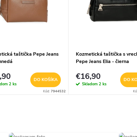
tická taštička Pepe Jeans
Kozmetická taštička s vre
 hnedá
Pepe Jeans Elia - čierna
,90
€16,90
DO KOŠÍKA
DO KO
adom
2 ks
Skladom
2 ks
Kód:
7944532
Kó