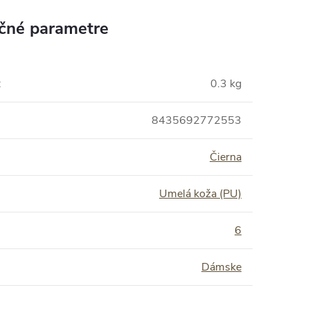
čné parametre
:
0.3 kg
8435692772553
Čierna
Umelá koža (PU)
:
6
Dámske