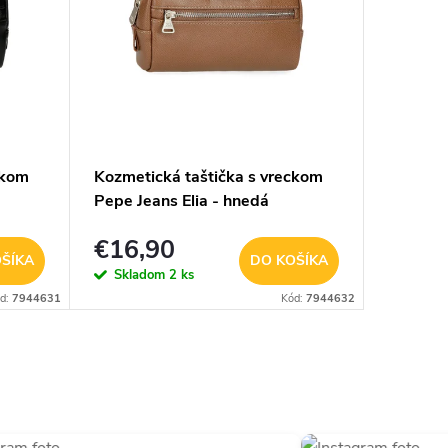
ckom
Kozmetická taštička s vreckom
Pepe Jeans Elia - hnedá
€16,90
ŠÍKA
DO KOŠÍKA
Skladom
2 ks
d:
7944631
Kód:
7944632