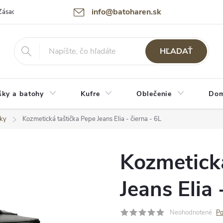
info@batoharen.sk
Zásady spracovania osobných údajov (GDPR)
Podmienky použitia webu
HĽADAŤ
šky a batohy
Kufre
Oblečenie
Dom
šky
Kozmetická taštička Pepe Jeans Elia - čierna - 6L
Kozmetická
Jeans Elia 
Neohodnotené
Po