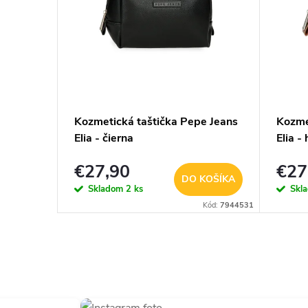
Kozmetická taštička Pepe Jeans
Kozme
Elia - čierna
Elia -
€27,90
€27
DO KOŠÍKA
Skladom
2 ks
Skl
Kód:
7944531