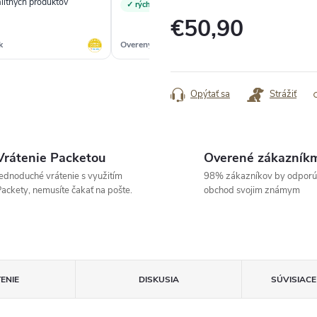
alitných produktov“
„o
✓ rýchlosť dodania
€50,90
k
Overený zákazník
Ove
Jednotková
cena:
Opýtať sa
Strážiť
Vrátenie Packetou
Overené zákazník
ednoduché vrátenie s využitím
98% zákazníkov by odporú
ackety, nemusíte čakať na pošte.
obchod svojim známym
ENIE
DISKUSIA
SÚVISIAC