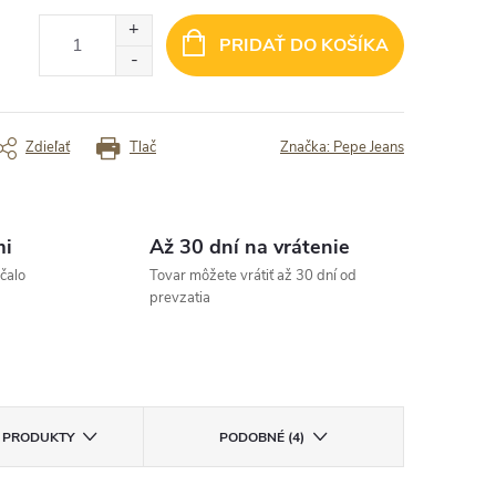
K“
✓ rychle dorucenie
PRIDAŤ DO KOŠÍKA
rený zákazník
Overený zákazník
Zdieľať
Tlač
Značka:
Pepe Jeans
mi
Až 30 dní na vrátenie
čalo
Tovar môžete vrátiť až 30 dní od
prevzatia
E PRODUKTY
PODOBNÉ (4)