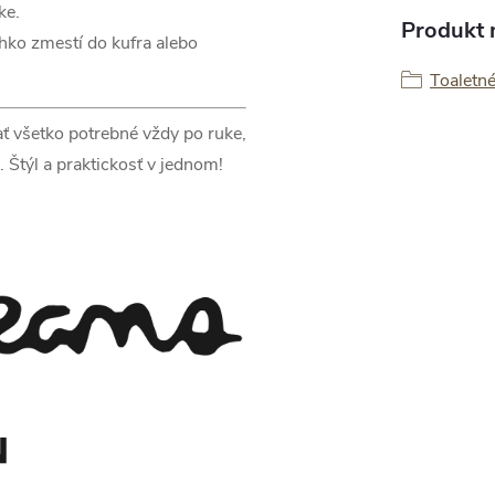
ke.
Produkt n
ahko zmestí do kufra alebo
Toaletné
 všetko potrebné vždy po ruke,
. Štýl a praktickosť v jednom!