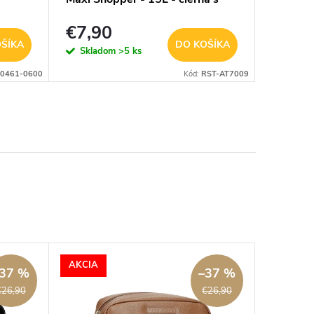
farebnými bodkami
€7,90
€7,9
ŠÍKA
DO KOŠÍKA
Skladom
>5 ks
Sklad
0461-0600
Kód:
RST-AT7009
AKCIA
37 %
–37 %
€26,90
€26,90