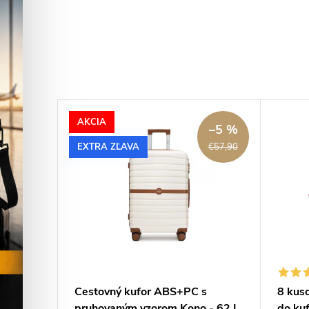
AKCIA
–8 %
–5 %
EXTRA ZĽAVA
€13,50
€57,90
ppers
Cestovný kufor ABS+PC s
8 kus
pruhovaným vzorom Kono - 62 L
do kuf