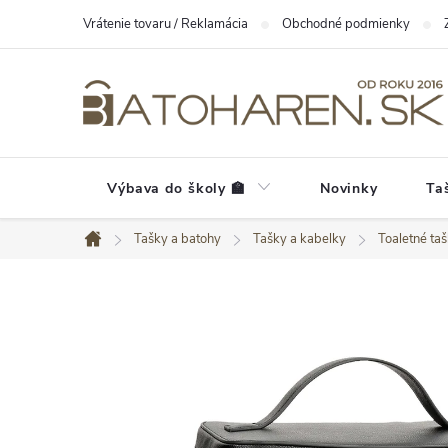
Prejsť
Vrátenie tovaru / Reklamácia
Obchodné podmienky
na
obsah
Výbava do školy 🏫
Novinky
Ta
Tašky a batohy
Tašky a kabelky
Toaletné ta
Domov