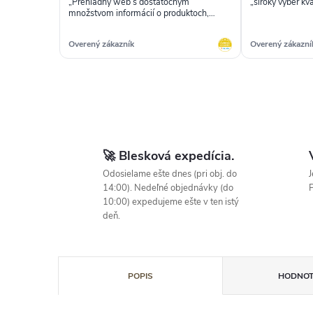
„Prehľadný web s dostatočným
„široký výber kv
množstvom informácií o produktoch,
rýchle doručenie objednaného tovaru.“
Overený zákazník
Overený zákazní
🚀 Blesková expedícia.
Odosielame ešte dnes (pri obj. do
J
14:00). Nedeľné objednávky (do
P
10:00) expedujeme ešte v ten istý
deň.
POPIS
HODNOT