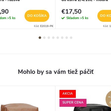
,90
€17,50
DO KOŠÍKA
DO KO
adom
>5 ks
Skladom
>5 ks
Kód:
E2019-PK
Kód:
1
AKCIA
–
SUPER CENA