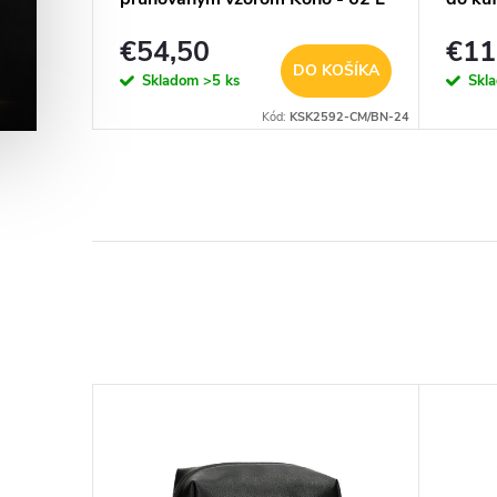
- béžovo-hnedý
€54,50
€11
KOŠÍKA
DO KOŠÍKA
Skladom
>5 ks
Skl
KOSTRA-MOTO
Kód:
KSK2592-CM/BN-24