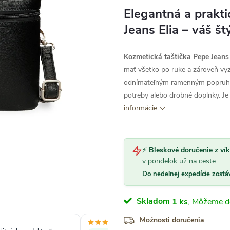
Elegantná a prakt
Jeans Elia – váš š
Kozmetická taštička Pepe Jeans 
mať všetko po ruke a zároveň vyze
odnímateľným ramenným popruhom
potreby alebo drobné doplnky. Je
informácie
⚡
Bleskové doručenie z ví
v pondelok už na ceste.
Do nedeľnej expedície zostá
Skladom
1 ks
Možnosti doručenia