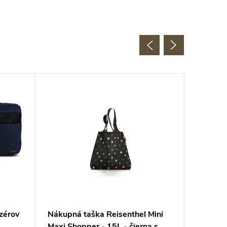
zérov
Nákupná taška Reisenthel Mini
Nákupná
Maxi Shopper - 15L - čierna s
Maxi Sh