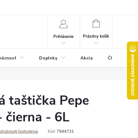
Pravidlá akcie 2+1 zdarma
Kontakty
Mapa serveru
Hodn
NÁKUPNÝ
KOŠÍK
Prázdny košík
Prihlásenie
ácnosť
Doplnky
Akcia
Články
 taštička Pepe
- čierna - 6L
drobnosti hodnotenia
Kód:
7944731