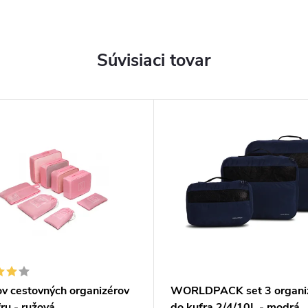
Súvisiaci tovar
ov cestovných organizérov
WORLDPACK set 3 organi
ru - ružová
do kufra 2/4/10L - modrá