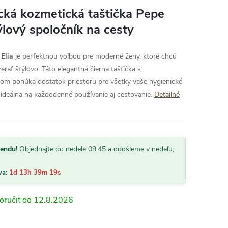
ická kozmetická taštička Pepe
týlový spoločník na cesty
Elia
je perfektnou voľbou pre moderné ženy, ktoré chcú
rať štýlovo. Táto elegantná čierna taštička s
 ponúka dostatok priestoru pre všetky vaše hygienické
 ideálna na každodenné používanie aj cestovanie.
Detailné
kendu!
Objednajte do nedele 09:45 a odošleme v nedeľu,
va:
1d 13h 39m 18s
12.8.2026