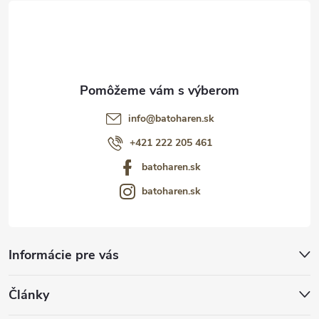
i
e
info
@
batoharen.sk
+421 222 205 461
batoharen.sk
batoharen.sk
Informácie pre vás
Články