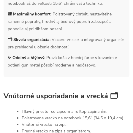
notebook až do veľkosti 15,6" chráni vašu techniku.
🎒 Maximálny komfort:
Polstrovaný chrbát, nastaviteľné
ramenné popruhy, hrudný aj bedrový popruh zabezpečia
pohodlie aj pri dlhšom nosení.
🗂 Skvelá organizácia:
Viacero vreciek a integrovaný organizér
pre prehľadné uloženie drobností.
✨ Odolný a štýlový:
Pravá koža v hnedej farbe s kovaním v
odtieni gun metal pôsobí moderne a nadčasovo.
Vnútorné usporiadanie a vrecká 🗂
Hlavný priestor so zipsom a rolltop zapínaním.
Polstrované vrecko na notebook 15,6" (34,5 x 19,4 cm).
Vnútorné vrecko na zips.
Predné vrecko na zips s organizérom.