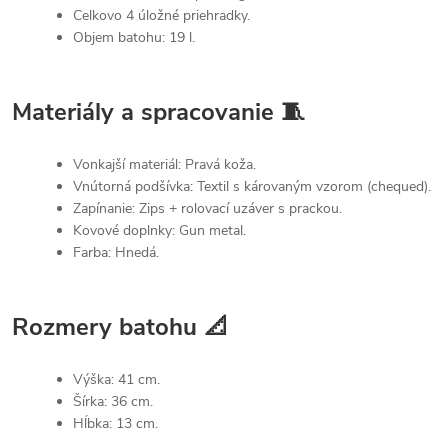
Celkovo 4 úložné priehradky.
Objem batohu: 19 l.
Materiály a spracovanie 🧵
Vonkajší materiál: Pravá koža.
Vnútorná podšívka: Textil s károvaným vzorom (chequed).
Zapínanie: Zips + rolovací uzáver s prackou.
Kovové doplnky: Gun metal.
Farba: Hnedá.
Rozmery batohu 📐
Výška: 41 cm.
Šírka: 36 cm.
Hĺbka: 13 cm.