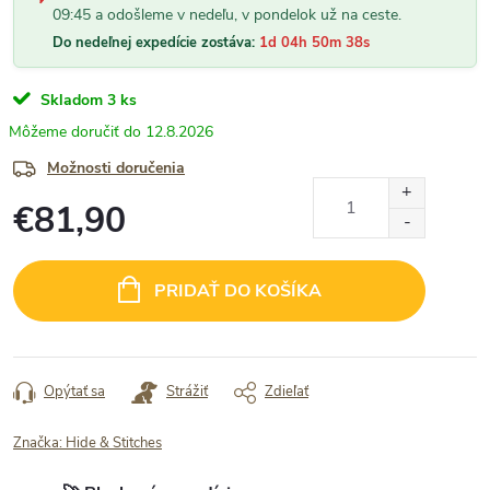
09:45 a odošleme v nedeľu, v pondelok už na ceste.
Do nedeľnej expedície zostáva:
1d 04h 50m 37s
Skladom
3 ks
12.8.2026
Možnosti doručenia
€81,90
Jednotková
cena:
PRIDAŤ DO KOŠÍKA
Opýtať sa
Strážiť
Zdieľať
Značka:
Hide & Stitches