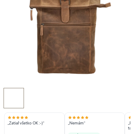
„Zatiaľ všetko OK :-)“
„Nemám“
„Rý
tov