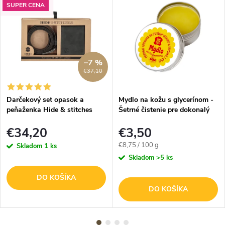
SUPER CENA
–7 %
€37,10
Darčekový set opasok a
Mydlo na kožu s glycerínom -
peňaženka Hide & stitches
Šetrné čistenie pre dokonalý
Idaho - čierny
vzhľad - 40g
€34,20
€3,50
Jednotková
€8,75 / 100 g
Skladom
1 ks
cena:
Skladom
>5 ks
DO KOŠÍKA
DO KOŠÍKA