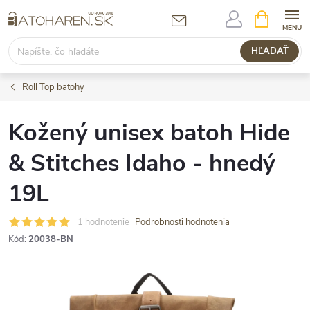
Prejsť
NÁKUPN
KOŠÍK
na
obsah
HĽADAŤ
Roll Top batohy
Kožený unisex batoh Hide
& Stitches Idaho - hnedý
19L
1 hodnotenie
Podrobnosti hodnotenia
Kód:
20038-BN