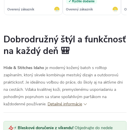
✓ Rýchle dodanie
Overený zákazník
Overený zákazník
Ove
Dobrodružný štýl a funkčnosť
na každý deň 🎒
Hide & Stitches Idaho
je moderný kožený batoh s rolltop
zapínaním, ktorý skvele kombinuje mestský dizajn a outdoorovú
praktickosť. Je ideálnou voľbou do práce, do školy aj na aktívne dni
na cestách. Vďaka kvalitnej koži, premyslenému usporiadaniu a
pohodlným popruhom sa stane spoľahlivým parťákom na
každodenné používanie.
Detailné informácie
⚡
Bleskové doručenie z víkendu!
Objednajte do nedele