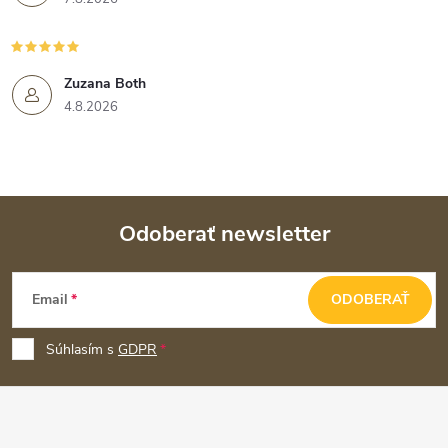
Zuzana Both
4.8.2026
Odoberať newsletter
Z
Email
ODOBERAŤ
á
p
Súhlasím s
GDPR
ä
t