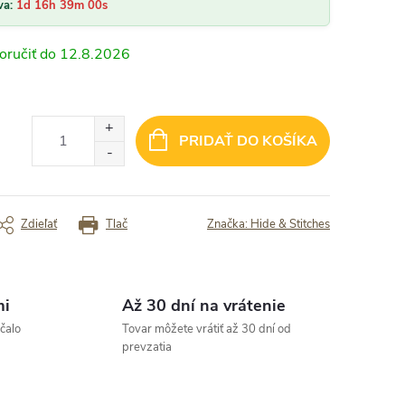
m spokojna s tovarom aj dodanim.“
va:
1d 16h 38m 58s
✓ ...... max spokojnosť
12.8.2026
rený zákazník
Overený zákazník
PRIDAŤ DO KOŠÍKA
Zdieľať
Tlač
Značka:
Hide & Stitches
mi
Až 30 dní na vrátenie
čalo
Tovar môžete vrátiť až 30 dní od
prevzatia