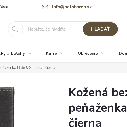
info@batoharen.sk
Zásady spracovania osobných údajov (GDPR)
Podmienky použitia webu
HĽADAŤ
šky a batohy
Kufre
Oblečenie
Dom
ňaženka Hide & Stitches - čierna
Kožená be
peňaženka 
čierna