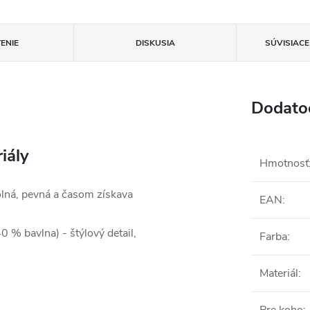
ENIE
DISKUSIA
SÚVISIAC
Dodato
iály
Hmotnosť
lná, pevná a časom získava
EAN
:
 % bavlna) - štýlový detail,
Farba
:
Materiál
: