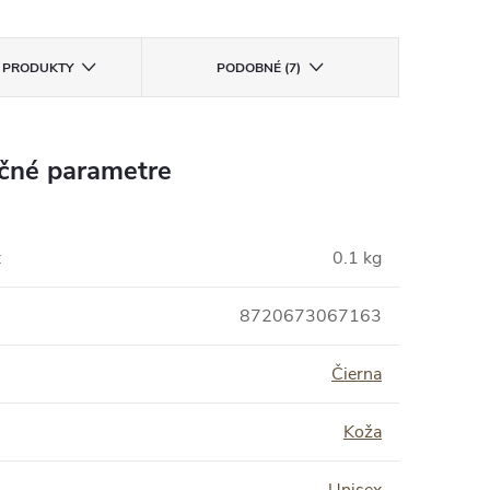
E PRODUKTY
PODOBNÉ (7)
čné parametre
:
0.1 kg
8720673067163
Čierna
Koža