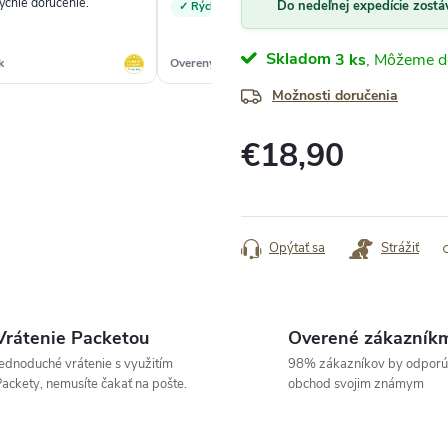
rýchle doručenie.“
„So
Do nedeľnej expedície zostá
✓ Rýchlosť
Skladom
3 ks
k
Overený zákazník
Ove
Možnosti doručenia
€18,90
Jednotková
cena:
Opýtať sa
Strážiť
Vrátenie Packetou
Overené zákazník
ednoduché vrátenie s využitím
98% zákazníkov by odporú
ackety, nemusíte čakať na pošte.
obchod svojim známym