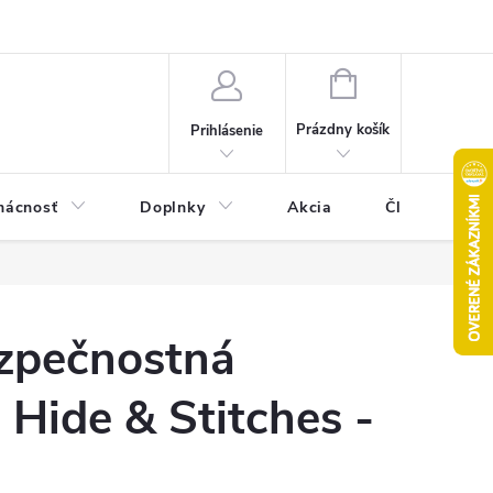
Pravidlá akcie 2+1 zdarma
Kontakty
Mapa serveru
Hodn
NÁKUPNÝ
KOŠÍK
Prázdny košík
Prihlásenie
ácnosť
Doplnky
Akcia
Články
zpečnostná
Hide & Stitches -