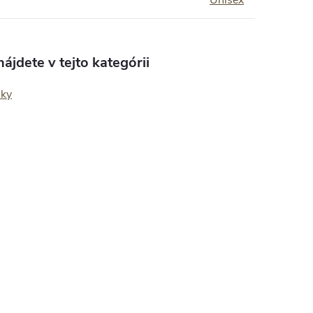
Unisex
ájdete v tejto kategórii
nky