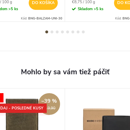
ová
Jednotková
/ 100 g
€8,75 / 100 g
DO KOŠÍKA
DO KO
cena:
adom
>5 ks
Skladom
>5 ks
Kód:
BNG-BALZAM-UNI-30
Kód:
BNG
–39 %
DAJ - POSLEDNÉ KUSY
€19,90