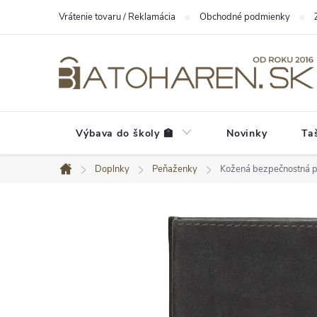
Prejsť
Vrátenie tovaru / Reklamácia
Obchodné podmienky
na
obsah
Výbava do školy 🏫
Novinky
Ta
Doplnky
Peňaženky
Kožená bezpečnostná pe
Domov