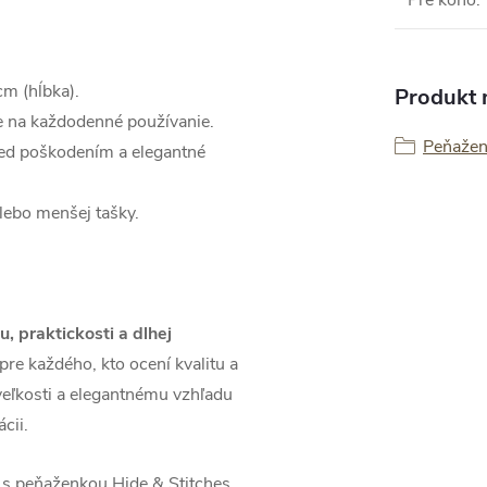
Pre koho
:
cm (hĺbka).
Produkt n
ne na každodenné používanie.
Peňaže
ed poškodením a elegantné
lebo menšej tašky.
, praktickosti a dlhej
pre každého, kto ocení kvalitu a
eľkosti a elegantnému vzhľadu
cii.
i s peňaženkou Hide & Stitches