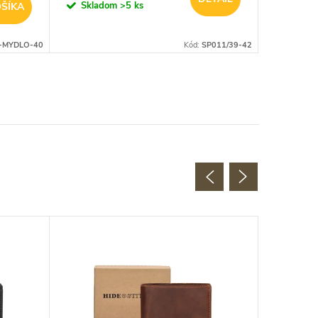
Skladom
>5 ks
Sklad
ŠÍKA
-MYDLO-40
Kód:
SP011/39-42
AKCIA
SUPER 