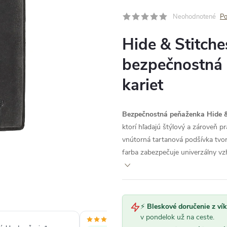
Neohodnotené
Po
Hide & Stitche
bezpečnostná 
kariet
Bezpečnostná peňaženka Hide &
ktorí hľadajú štýlový a zároveň p
vnútorná tartanová podšívka tvor
farba zabezpečuje univerzálny vz
⚡
Bleskové doručenie z ví
v pondelok už na ceste.