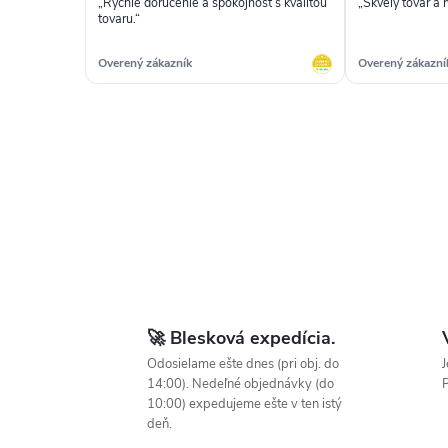
„Rýchle doručenie a spokojnosť s kvalitou
„Skvelý tovar a 
tovaru.“
Overený zákazník
Overený zákazní
🚀 Blesková expedícia.
Odosielame ešte dnes (pri obj. do
J
14:00). Nedeľné objednávky (do
P
10:00) expedujeme ešte v ten istý
deň.