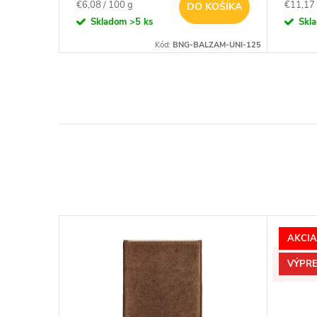
Jednotková
Jednotk
€6,08 / 100 g
€11,17 
DO KOŠÍKA
cena:
cena:
Skladom
>5 ks
Skl
Kód:
A-33460
Kód:
BNG-BALZAM-UNI-125
AKCIA
VÝPRE