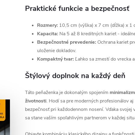
Praktické funkcie a bezpečnosť
Rozmery:
10,5 cm (výška) x 7 cm (dĺžka) x 1 
Kapacita:
Na 5 až 8 kreditných kariet - ideál
Bezpečnostné prevedenie:
Ochrana kariet pr
uloženie dokladov.
Kompaktný tvar:
Ľahko sa zmestí do vrecka a
Štýlový doplnok na každý deň
Táto peňaženka je dokonalým spojením
minimalizmu
životnosti
. Hodí sa pre moderných profesionálov aj 
bezpečnosť pri každodennom nosení. Vďaka svojej v
sa stane vaším spoľahlivým partnerom v každej situá
Objavte kombináciu klasického dizajnu a funkčnost