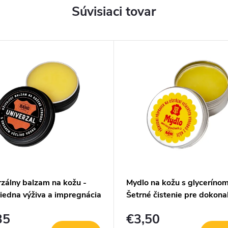
Súvisiaci tovar
rzálny balzam na kožu -
Mydlo na kožu s glycerínom
iedna výživa a impregnácia
Šetrné čistenie pre dokona
vzhľad - 40g
35
€3,50