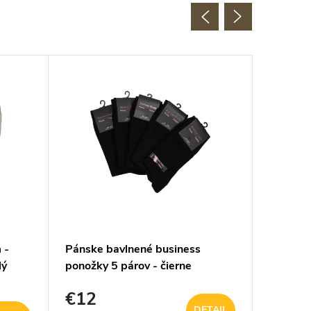
AKCIA
EXTRA 
 -
Pánske bavlnené business
Kožený
lý
ponožky 5 párov - čierne
perační
Micmacb
€12
€10,
DETAIL