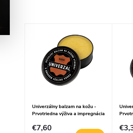
Zippy
Univerzálny balzam na kožu -
Unive
Prvotriedna výživa a impregnácia
Prvotr
- 125g
- 30g
€7,60
€3,
KOŠÍKA