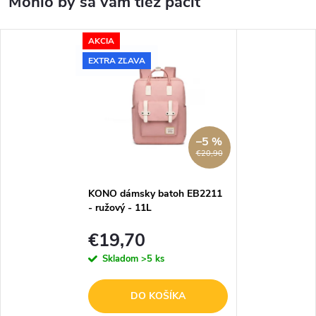
AKCIA
EXTRA ZĽAVA
–5 %
€20,90
KONO dámsky batoh EB2211
- ružový - 11L
€19,70
Skladom
>5 ks
DO KOŠÍKA