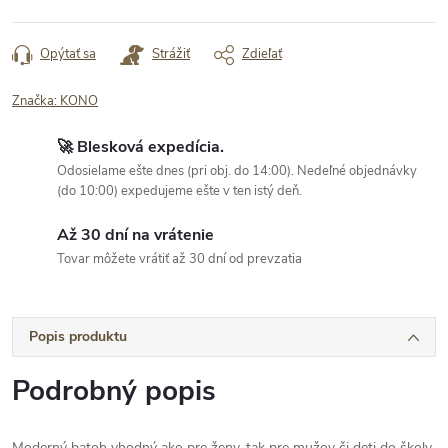
Jednotková
cena:
Opýtať sa
Strážiť
Zdieľať
Značka:
KONO
🚀 Blesková expedícia.
Odosielame ešte dnes (pri obj. do 14:00). Nedeľné objednávky
(do 10:00) expedujeme ešte v ten istý deň.
Až 30 dní na vrátenie
Tovar môžete vrátiť až 30 dní od prevzatia
Popis produktu
Podrobný popis
Moderný batoh vhodný ako pre ženy, tak pre mužov či deti do školy.