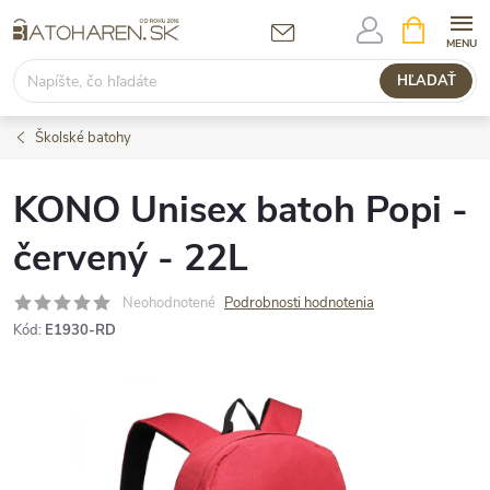
Prejsť
NÁKUPN
KOŠÍK
na
obsah
HĽADAŤ
Školské batohy
KONO Unisex batoh Popi -
červený - 22L
Neohodnotené
Podrobnosti hodnotenia
Kód:
E1930-RD