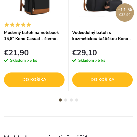
–11 %
€32,90
Moderný batoh na notebook
Vodeodolný batoh s
15,6" Kono Casual - čierno-
kozmetickou taštičkou Kono -
hnedý
čierno-hnedá
€21,90
€29,10
Skladom
>5 ks
Skladom
>5 ks
DO KOŠÍKA
DO KOŠÍKA