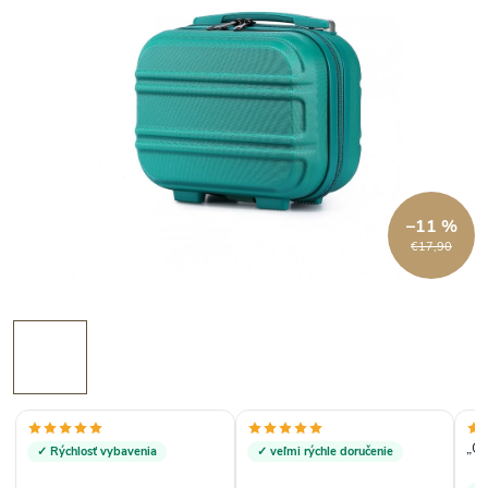
–11 %
€17,90
„O
✓ Rýchlosť vybavenia
✓ veľmi rýchle doručenie