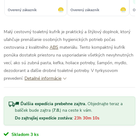
✓ 
Overený zákazník
Overený zákazník
Ove
Malý cestovný toaletný kufrík je praktický a štýlový doplnok, ktorý
uľahčuje prenášanie osobných hygienických potrieb počas
cestovania z kvalitného
ABS
materiálu. Tento kompaktný kufrík
ponúka dostatok priestoru na usporiadanie všetkých nevyhnutných
vecí, ako sú zubná pasta, kefka, holiace potreby, šampón, mydlo,
dezodorant a ďalšie drobné toaletné potreby. V tyrkysovom
prevedení.
Detailné informácie
🚚
Ďalšia expedícia prebehne zajtra.
Objednajte teraz a
balíček bude zajtra (
7.8.
) na ceste k vám.
Do zajtrajšej expedície zostáva:
23h 30m 10s
Skladom
3 ks