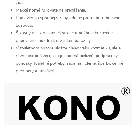
zips.
Mäkké horné rukoväte na prenášanie.
Podložky zo spodnej strany odolné proti opotrebovaniu
zospodu.
Šikovný pásik na zadnej strane umožňuje bezpečné
pripevnenie puzdra k držadlám batožiny.
V toaletnom puzdre uložíte nielen vašu kozmetiku, ale aj
rôzne osobné veci, ako je spodná bielizeň, podprsenky,
ponožky, toaletné potreby, sada na holenie, šperky, cenné
predmety a tak ďalej.