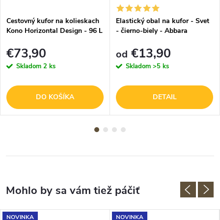
Cestovný kufor na kolieskach
Elastický obal na kufor - Svet
Kono Horizontal Design - 96 L
- čierno-biely - Abbara
- tyrkysový
€73,90
€13,90
od
Skladom
2 ks
Skladom
>5 ks
DO KOŠÍKA
DETAIL
NOVINKA
NOVINKA