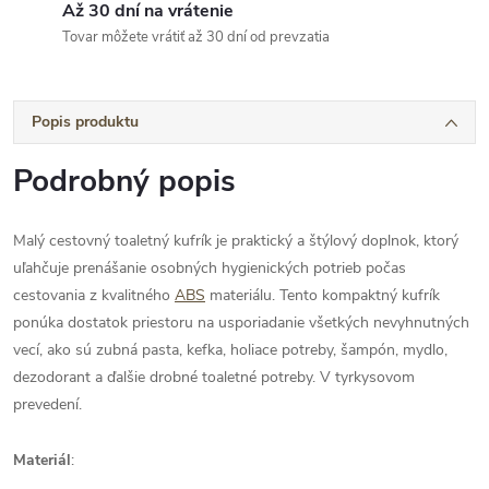
Až 30 dní na vrátenie
Tovar môžete vrátiť až 30 dní od prevzatia
Popis produktu
Podrobný popis
Malý cestovný toaletný kufrík je praktický a štýlový doplnok, ktorý
uľahčuje prenášanie osobných hygienických potrieb počas
cestovania z kvalitného
ABS
materiálu. Tento kompaktný kufrík
ponúka dostatok priestoru na usporiadanie všetkých nevyhnutných
vecí, ako sú zubná pasta, kefka, holiace potreby, šampón, mydlo,
dezodorant a ďalšie drobné toaletné potreby. V tyrkysovom
prevedení.
Materiál
: