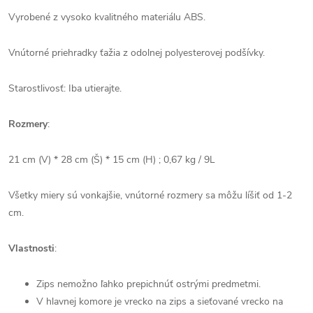
Vyrobené z vysoko kvalitného materiálu ABS.
Vnútorné priehradky ťažia z odolnej polyesterovej podšívky.
Starostlivosť: Iba utierajte.
Rozmery
:
21 cm (V) * 28 cm (Š) * 15 cm (H) ; 0,67 kg / 9L
Všetky miery sú vonkajšie, vnútorné rozmery sa môžu líšiť od 1-2
cm.
Vlastnosti
:
Zips nemožno ľahko prepichnúť ostrými predmetmi.
V hlavnej komore je vrecko na zips a sieťované vrecko na