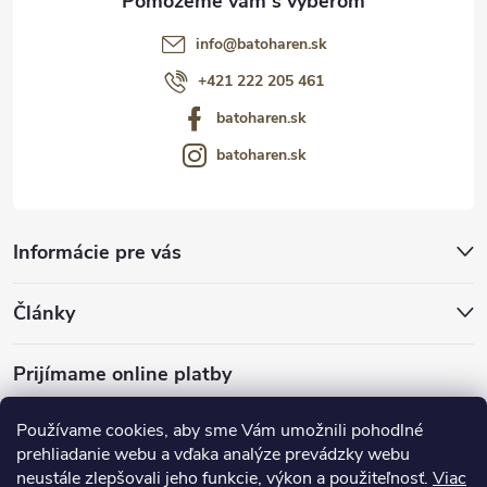
info
@
batoharen.sk
+421 222 205 461
batoharen.sk
batoharen.sk
Informácie pre vás
Články
Prijímame online platby
Používame cookies, aby sme Vám umožnili pohodlné
prehliadanie webu a vďaka analýze prevádzky webu
neustále zlepšovali jeho funkcie, výkon a použiteľnosť.
Viac