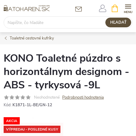
Prejsť
NÁKUPN
KOŠÍK
na
obsah
HĽADAŤ
Toaletné cestovné kufríky
KONO Toaletné púzdro s
horizontálnym designom -
ABS - tyrkysová -9L
Neohodnotené
Podrobnosti hodnotenia
Kód:
K1871-1L-BE/GN-12
AKCIA
VÝPREDAJ - POSLEDNÉ KUSY