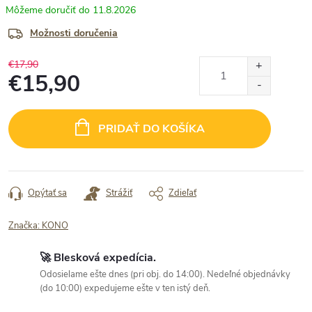
11.8.2026
Možnosti doručenia
€17,90
€15,90
Jednotková
cena:
PRIDAŤ DO KOŠÍKA
Opýtať sa
Strážiť
Zdieľať
Značka:
KONO
🚀 Blesková expedícia.
Odosielame ešte dnes (pri obj. do 14:00). Nedeľné objednávky
(do 10:00) expedujeme ešte v ten istý deň.