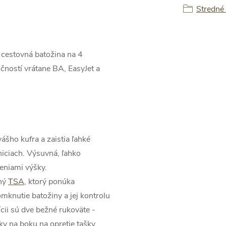
Stredné
 cestovná batožina na 4
čností vrátane BA, EasyJet a
ášho kufra a zaistia ľahké
niciach. Výsuvná, ľahko
eniami výšky.
aný
TSA
, ktorý ponúka
nutie batožiny a jej kontrolu
ii sú dve bežné rukoväte -
ky na boku na opretie tašky.