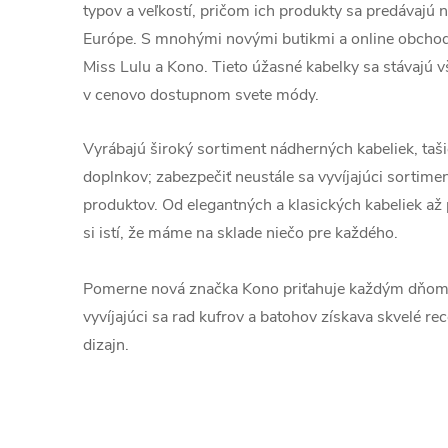
typov a veľkostí, pričom ich produkty sa predávajú 
Európe. S mnohými novými butikmi a online obcho
Miss Lulu a Kono. Tieto úžasné kabelky sa stávaj
v cenovo dostupnom svete módy.
Vyrábajú široký sortiment nádherných kabeliek, taši
doplnkov; zabezpečiť neustále sa vyvíjajúci sorti
produktov. Od elegantných a klasických kabeliek až 
si istí, že máme na sklade niečo pre každého.
Pomerne nová značka Kono priťahuje každým dňom v
vyvíjajúci sa rad kufrov a batohov získava skvelé re
dizajn.