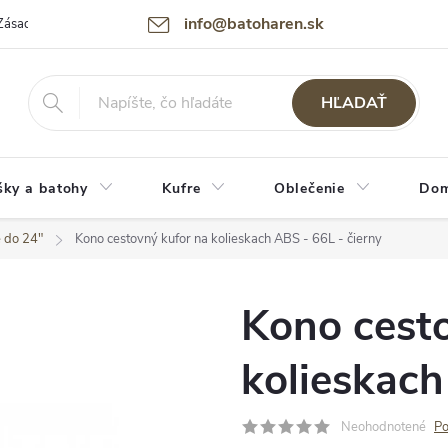
info@batoharen.sk
Zásady spracovania osobných údajov (GDPR)
Podmienky použitia webu
HĽADAŤ
šky a batohy
Kufre
Oblečenie
Dom
e do 24"
Kono cestovný kufor na kolieskach ABS - 66L - čierny
Kono cest
kolieskach
Neohodnotené
Po