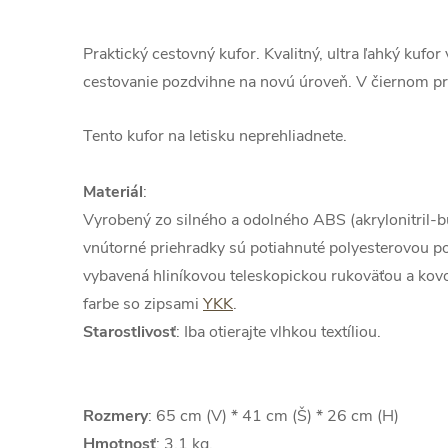
Praktický cestovný kufor. Kvalitný, ultra ľahký kufo
cestovanie pozdvihne na novú úroveň. V čiernom p
Tento kufor na letisku neprehliadnete.
Materiál
:
Vyrobený zo silného a odolného ABS (akrylonitril-bu
vnútorné priehradky sú potiahnuté polyesterovou po
vybavená hliníkovou teleskopickou rukoväťou a kov
farbe so zipsami
YKK
.
Starostlivosť
: Iba otierajte vlhkou textíliou.
Rozmery
: 65 cm (V) * 41 cm (Š) * 26 cm (H)
Hmotnosť
: 3,1 kg.