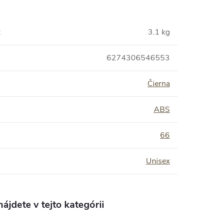
:
3.1 kg
6274306546553
Čierna
ABS
:
66
Unisex
ájdete v tejto kategórii