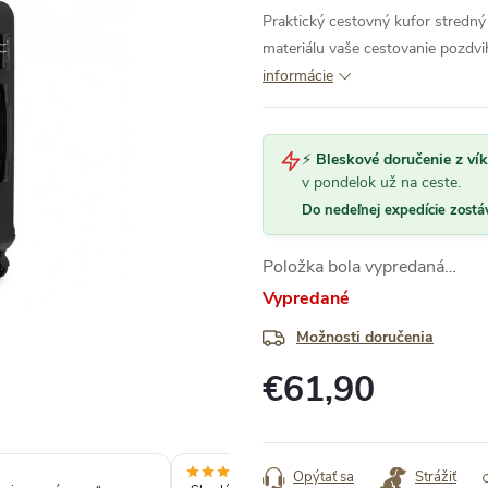
Praktický cestovný kufor stredný 
materiálu vaše cestovanie pozdv
informácie
⚡
Bleskové doručenie z ví
v pondelok už na ceste.
Do nedeľnej expedície zostá
Položka bola vypredaná…
Vypredané
Možnosti doručenia
€61,90
Jednotková
cena:
Opýtať sa
Strážiť