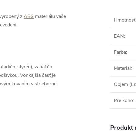
r vyrobený z
ABS
materiálu vaše
Hmotnosť
revedení.
EAN
:
Farba
:
tadién-styrén), zatiaľ čo
Materiál
:
dšívkou. Vonkajšia časť je
ovým kovaním v striebornej
Objem (L)
Pre koho
:
Produkt n