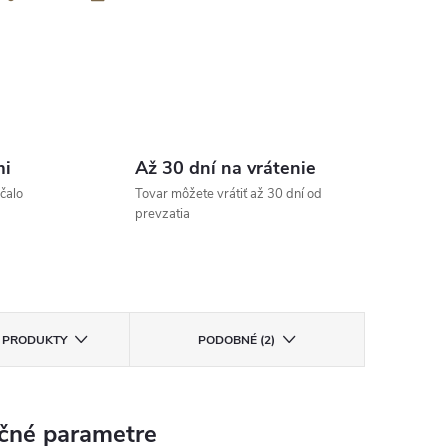
hodná ponuka, rýchle doručenie, tovar
„Rýchle vybavenie a dodávka“
dpovedá ponuke.“
 Veľmi spoľahlivý e-shop
rený zákazník
Overený zákazník
mi
Až 30 dní na vrátenie
čalo
Tovar môžete vrátiť až 30 dní od
prevzatia
E PRODUKTY
PODOBNÉ (2)
čné parametre