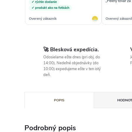
„Pekný tovar za
✓ rýchle dodanie
✓ produkt ako na fotkách
Overený zákazník
Overený zákazní
🚀 Blesková expedícia.
Odosielame ešte dnes (pri obj. do
J
14:00). Nedeľné objednávky (do
P
10:00) expedujeme ešte v ten istý
deň.
POPIS
HODNOT
Podrobný popis