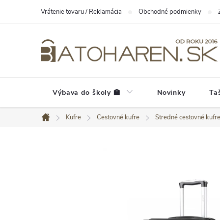
Prejsť
Vrátenie tovaru / Reklamácia
Obchodné podmienky
na
obsah
Výbava do školy 🏫
Novinky
Ta
Kufre
Cestovné kufre
Stredné cestovné kufr
Domov