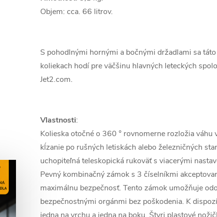
Objem: cca. 66 litrov.
S pohodlnými hornými a bočnými držadlami sa táto
koliekach hodí pre väčšinu hlavných leteckých spolo
Jet2.com.
Vlastnosti
:
Kolieska otočné o 360 ° rovnomerne rozložia váhu v
kĺzanie po rušných letiskách alebo železničných sta
uchopiteľná teleskopická rukoväť s viacerými nastav
Pevný kombinačný zámok s 3 číselníkmi akceptov
maximálnu bezpečnosť. Tento zámok umožňuje odomk
bezpečnostnými orgánmi bez poškodenia. K dispozíc
jedna na vrchu a jedna na boku. Štyri plastové nožič