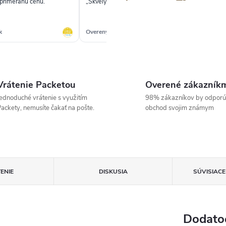
 primeranú cenu.“
„Skvelý výber,rýchle doručenie“
„Vý
zo
✓
k
Overený zákazník
Ove
Vrátenie Packetou
Overené zákazník
ednoduché vrátenie s využitím
98% zákazníkov by odporú
ackety, nemusíte čakať na pošte.
obchod svojim známym
ENIE
DISKUSIA
SÚVISIAC
Dodato