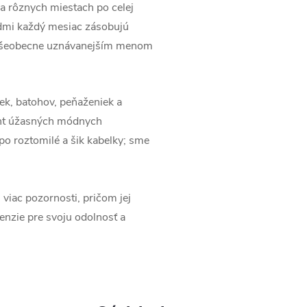
na rôznych miestach po celej
dmi každý mesiac zásobujú
ú všeobecne uznávanejším menom
ek, batohov, peňaženiek a
ment úžasných módnych
po roztomilé a šik kabelky; sme
iac pozornosti, pričom jej
cenzie pre svoju odolnosť a