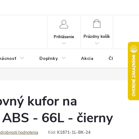
Pravidlá akcie 2+1 zdarma
Kontakty
Mapa serveru
Hodn
NÁKUPNÝ
KOŠÍK
Prázdny košík
Prihlásenie
ácnosť
Doplnky
Akcia
Články
ovný kufor na
 ABS - 66L - čierny
drobnosti hodnotenia
Kód:
K1871-1L-BK-24