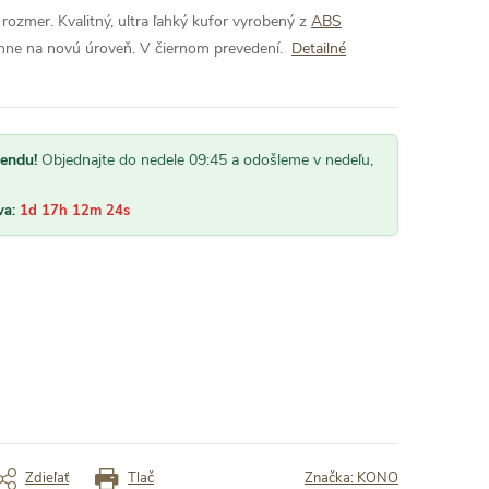
rozmer. Kvalitný, ultra ľahký kufor vyrobený z
ABS
ihne na novú úroveň. V čiernom prevedení.
Detailné
kendu!
Objednajte do nedele 09:45 a odošleme v nedeľu,
va:
1d 17h 12m 23s
Zdieľať
Tlač
Značka:
KONO