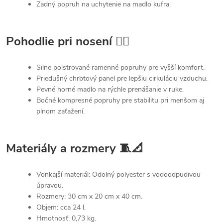
Zadný popruh na uchytenie na madlo kufra.
Pohodlie pri nosení 🚶‍♂️
Silne polstrované ramenné popruhy pre vyšší komfort.
Priedušný chrbtový panel pre lepšiu cirkuláciu vzduchu.
Pevné horné madlo na rýchle prenášanie v ruke.
Bočné kompresné popruhy pre stabilitu pri menšom aj
plnom zaťažení.
Materiály a rozmery 🧵📐
Vonkajší materiál: Odolný polyester s vodoodpudivou
úpravou.
Rozmery: 30 cm x 20 cm x 40 cm.
Objem: cca 24 l.
Hmotnosť: 0,73 kg.