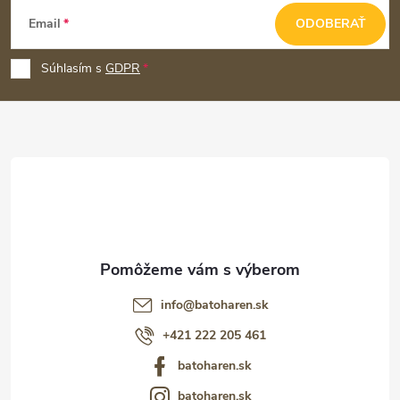
Z
Email
ODOBERAŤ
á
p
Súhlasím s
GDPR
ä
t
i
e
info
@
batoharen.sk
+421 222 205 461
batoharen.sk
batoharen.sk