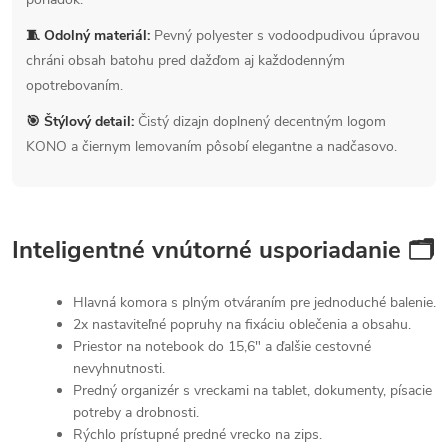
🧵 Odolný materiál:
Pevný polyester s vodoodpudivou úpravou
chráni obsah batohu pred dažďom aj každodenným
opotrebovaním.
🎯 Štýlový detail:
Čistý dizajn doplnený decentným logom
KONO a čiernym lemovaním pôsobí elegantne a nadčasovo.
Inteligentné vnútorné usporiadanie 🗂
Hlavná komora s plným otváraním pre jednoduché balenie.
2x nastaviteľné popruhy na fixáciu oblečenia a obsahu.
Priestor na notebook do 15,6" a ďalšie cestovné
nevyhnutnosti.
Predný organizér s vreckami na tablet, dokumenty, písacie
potreby a drobnosti.
Rýchlo prístupné predné vrecko na zips.