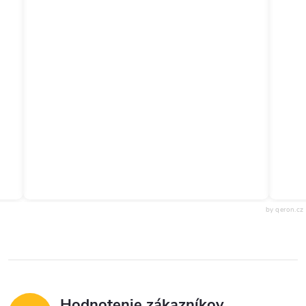
by qeron.cz
Hodnotenie zákazníkov