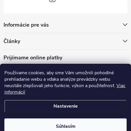
Informácie pre vás
Články
Prijímame online platby
Používame cookies, aby sme Vám umožnili pohodlné
prehliadanie webu a vďaka analýze prevádzky webu
neustále zlepšovali jeho funkcie, výkon a použiteľnosť.
Viac
mariveo.cz
abundo.cz
informácií
Nastavenie
Copyright 2016 - 2026
Batoháreň.sk
. Všetky práva vyhradené.
Upraviť
nastavenie cookies
Súhlasím
Vytvoril Shoptet