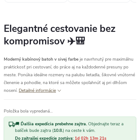
Elegantné cestovanie bez
kompromisov ✈️🎒
Moderný kabínový batoh v sivej farbe
je navrhnutý pre maximálnu
praktickosť pri cestovaní, do práce aj na každodenné presuny po
meste. Ponúka ideálne rozmery na palubu lietadla, šikovné vnútorné
členenie a pohodlie, na ktoré sa môžete spoľahnúť aj pri dlhšom
nosení.
Detailné informácie
Položka bola vypredaná…
🚚
Ďalšia expedícia prebehne zajtra.
Objednajte teraz a
balíček bude zajtra (
10.8.
) na ceste k vám.
Do zajtrajšej expedície zostáva:
1d 02h 13m 20s