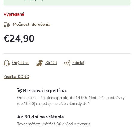
Vypredané
Možnosti doručenia
€24,90
Jednotková
cena:
Opýtať sa
Strážiť
Zdieľať
Značka:
KONO
🚀 Blesková expedícia.
Odosielame ešte dnes (pri obj. do 14:00). Nedeľné objednávky
(do 10:00) expedujeme ešte v ten istý deň.
Až 30 dní na vrátenie
Tovar môžete vrátiť až 30 dní od prevzatia