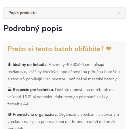
Popis produktu
Podrobný popis
Prečo si tento batoh obľúbite? ❤
🧳 Ideálny do lietadla:
Rozmery 40x30x20 cm spĺňajú
požiadavky väčšiny leteckých spoločností na príručnú batožinu
a zároveň ponúkajú viac priestoru než bežné mestské batohy.
💻 Bezpečie pre techniku:
Dostatok miesta na notebook do
veľkosti 15,6" aj na tablet, dokumenty a pracovné zložky
formátu A4.
🧩 Premyslená organizácia:
Organizér s vreckami, sieťovaným
vreckom na zips a priehradkami na drobnosti udrží dokonalý
poriadok.