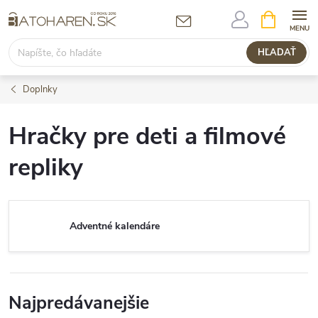
Prejsť
NÁKUPN
KOŠÍK
na
obsah
HĽADAŤ
Doplnky
Hračky pre deti a filmové
repliky
Adventné kalendáre
Najpredávanejšie