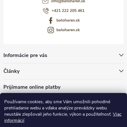
info
@
batoharen.sk
+421 222 205 461
batoharen.sk
batoharen.sk
Informácie pre vás
Články
Prijímame online platby
Používame cookies, aby sme Vám umožnili pohodlné
prehliadanie webu a vďaka analýze prevádzky webu
neustále zlepšovali jeho funkcie, výkon a použiteľnosť.
Viac
mariveo.cz
abundo.cz
informácií