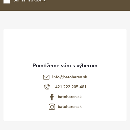
p
Súhlasím s
GDPR
ä
t
i
e
info
@
batoharen.sk
+421 222 205 461
batoharen.sk
batoharen.sk