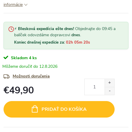
informácie
⚡
Blesková expedícia ešte dnes!
Objednajte do 09:45 a
balíček odovzdáme dopravcovi
dnes
.
Koniec dnešnej expedície za:
02h 05m 20s
Skladom
4 ks
12.8.2026
Možnosti doručenia
€49,90
Jednotková
cena:
PRIDAŤ DO KOŠÍKA