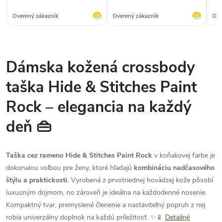
Overený zákazník
Overený zákazník
Ove
Dámska kožená crossbody
taška Hide & Stitches Paint
Rock – elegancia na každý
deň 👜
Taška cez rameno Hide & Stitches Paint Rock
v koňakovej farbe je
dokonalou voľbou pre ženy, ktoré hľadajú
kombináciu nadčasového
štýlu a praktickosti
. Vyrobená z prvotriednej hovädzej kože pôsobí
luxusným dojmom, no zároveň je ideálna na každodenné nosenie.
Kompaktný tvar, premyslené členenie a nastaviteľný popruh z nej
robia univerzálny doplnok na každú príležitosť. ✨📱
Detailné