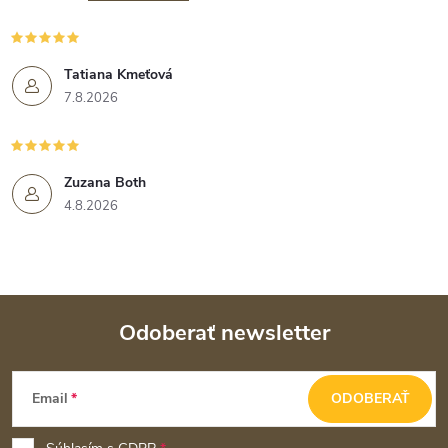
Tatiana Kmeťová
7.8.2026
Zuzana Both
4.8.2026
Odoberať newsletter
Z
Email
ODOBERAŤ
á