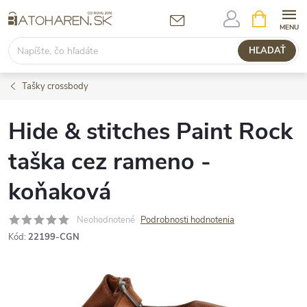
Prejsť
NÁKUPN
KOŠÍK
na
obsah
HĽADAŤ
Tašky crossbody
Hide & stitches Paint Rock
taška cez rameno -
koňaková
Neohodnotené
Podrobnosti hodnotenia
Kód:
22199-CGN