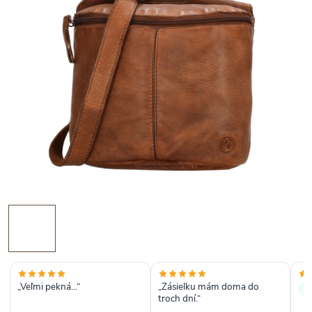
„Veľmi pekná...“
„Zásielku mám doma do
✓
troch dní.“