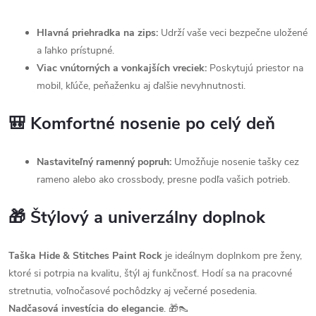
Hlavná priehradka na zips:
Udrží vaše veci bezpečne uložené
a ľahko prístupné.
Viac vnútorných a vonkajších vreciek:
Poskytujú priestor na
mobil, kľúče, peňaženku aj ďalšie nevyhnutnosti.
🎒 Komfortné nosenie po celý deň
Nastaviteľný ramenný popruh:
Umožňuje nosenie tašky cez
rameno alebo ako crossbody, presne podľa vašich potrieb.
🎁 Štýlový a univerzálny doplnok
Taška Hide & Stitches Paint Rock
je ideálnym doplnkom pre ženy,
ktoré si potrpia na kvalitu, štýl aj funkčnosť. Hodí sa na pracovné
stretnutia, voľnočasové pochôdzky aj večerné posedenia.
Nadčasová investícia do elegancie
. 🎁👠