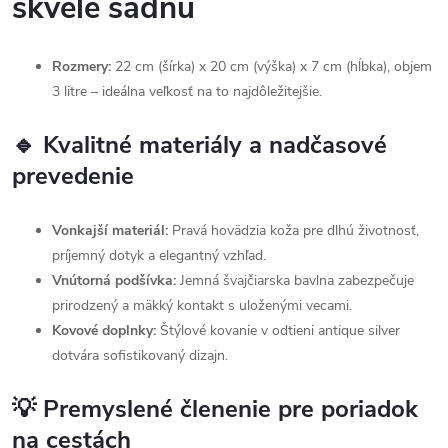
skvele sadnú
Rozmery:
22 cm (šírka) x 20 cm (výška) x 7 cm (hĺbka), objem
3 litre – ideálna veľkosť na to najdôležitejšie.
🔹 Kvalitné materiály a nadčasové
prevedenie
Vonkajší materiál:
Pravá hovädzia koža pre dlhú životnosť,
príjemný dotyk a elegantný vzhľad.
Vnútorná podšívka:
Jemná švajčiarska bavlna zabezpečuje
prirodzený a mäkký kontakt s uloženými vecami.
Kovové doplnky:
Štýlové kovanie v odtieni antique silver
dotvára sofistikovaný dizajn.
💡 Premyslené členenie pre poriadok
na cestách