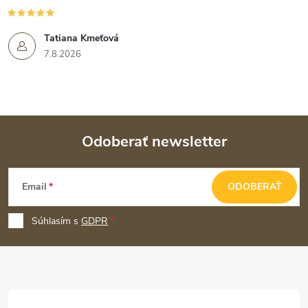
Tatiana Kmeťová
7.8.2026
Odoberať newsletter
Z
Email
ODOBERAŤ
á
p
Súhlasím s
GDPR
ä
t
i