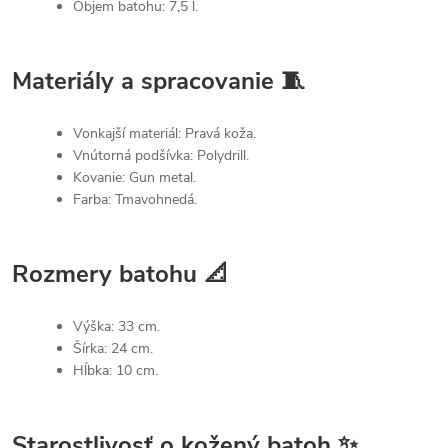
Objem batohu: 7,5 l.
Materiály a spracovanie 🧵
Vonkajší materiál: Pravá koža.
Vnútorná podšívka: Polydrill.
Kovanie: Gun metal.
Farba: Tmavohnedá.
Rozmery batohu 📐
Výška: 33 cm.
Šírka: 24 cm.
Hĺbka: 10 cm.
Starostlivosť o kožený batoh ✨