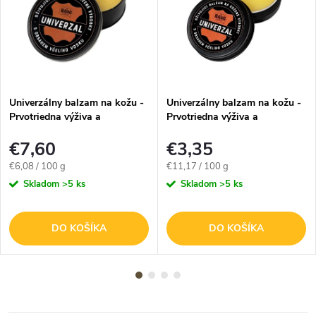
Univerzálny balzam na kožu -
Univerzálny balzam na kožu -
Prvotriedna výživa a
Prvotriedna výživa a
impregnácia - 125g
impregnácia - 30g
€7,60
€3,35
Jednotková
Jednotková
€6,08 / 100 g
€11,17 / 100 g
cena:
cena:
Skladom
>5 ks
Skladom
>5 ks
DO KOŠÍKA
DO KOŠÍKA