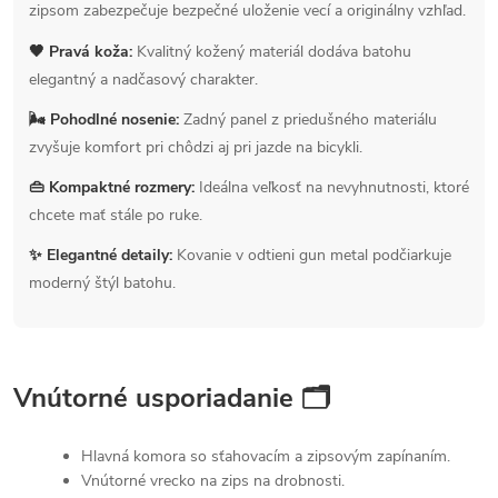
zipsom zabezpečuje bezpečné uloženie vecí a originálny vzhľad.
🖤 Pravá koža:
Kvalitný kožený materiál dodáva batohu
elegantný a nadčasový charakter.
🌬 Pohodlné nosenie:
Zadný panel z priedušného materiálu
zvyšuje komfort pri chôdzi aj pri jazde na bicykli.
👜 Kompaktné rozmery:
Ideálna veľkosť na nevyhnutnosti, ktoré
chcete mať stále po ruke.
✨ Elegantné detaily:
Kovanie v odtieni gun metal podčiarkuje
moderný štýl batohu.
Vnútorné usporiadanie 🗂
Hlavná komora so sťahovacím a zipsovým zapínaním.
Vnútorné vrecko na zips na drobnosti.