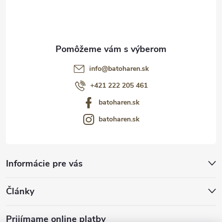
e
info
@
batoharen.sk
+421 222 205 461
batoharen.sk
batoharen.sk
Informácie pre vás
Články
Prijímame online platby