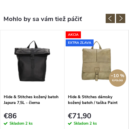
AKCIA
EXTRA ZĽAVA
–10 %
€79,90
Hide & Stitches kožený batoh
Hide & Stitches dámsky
Japura 7,5L - čierna
kožený batoh / taška Paint
Rock 10L - piesková
€86
€71,90
Skladom
2 ks
Skladom
2 ks