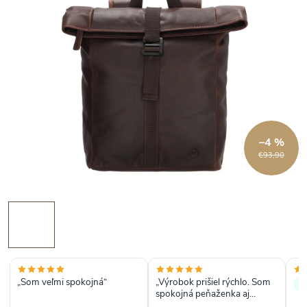
–4 %
€93,90
„Som veľmi spokojná“
„Výrobok prišiel rýchlo. Som
✓
spokojná peňaženka aj
opasok prišli podľa mojich