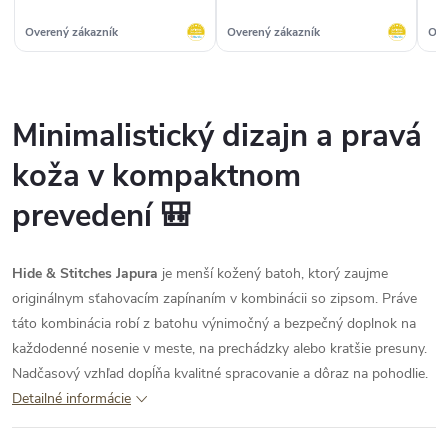
predstáv ako na obrázku :)“
Overený zákazník
Overený zákazník
Ove
Minimalistický dizajn a pravá
koža v kompaktnom
prevedení 🎒
Hide & Stitches Japura
je menší kožený batoh, ktorý zaujme
originálnym sťahovacím zapínaním v kombinácii so zipsom. Práve
táto kombinácia robí z batohu výnimočný a bezpečný doplnok na
každodenné nosenie v meste, na prechádzky alebo kratšie presuny.
Nadčasový vzhľad dopĺňa kvalitné spracovanie a dôraz na pohodlie.
Detailné informácie