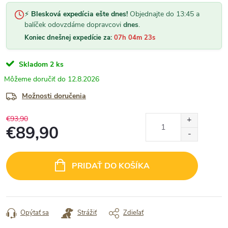
⚡
Blesková expedícia ešte dnes!
Objednajte do 13:45 a
balíček odovzdáme dopravcovi
dnes
.
Koniec dnešnej expedície za:
07h 04m 22s
Skladom
2 ks
12.8.2026
Možnosti doručenia
€93,90
€89,90
Jednotková
cena:
PRIDAŤ DO KOŠÍKA
Opýtať sa
Strážiť
Zdieľať