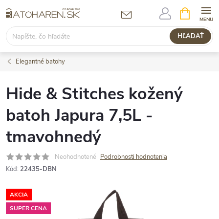
Prejsť
NÁKUPN
KOŠÍK
na
obsah
HĽADAŤ
Elegantné batohy
Hide & Stitches kožený
batoh Japura 7,5L -
tmavohnedý
Neohodnotené
Podrobnosti hodnotenia
Kód:
22435-DBN
AKCIA
SUPER CENA