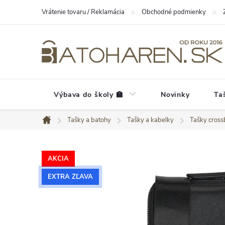
Prejsť
Vrátenie tovaru / Reklamácia
Obchodné podmienky
na
obsah
Výbava do školy 🏫
Novinky
Ta
Tašky a batohy
Tašky a kabelky
Tašky cros
Domov
AKCIA
EXTRA ZĽAVA