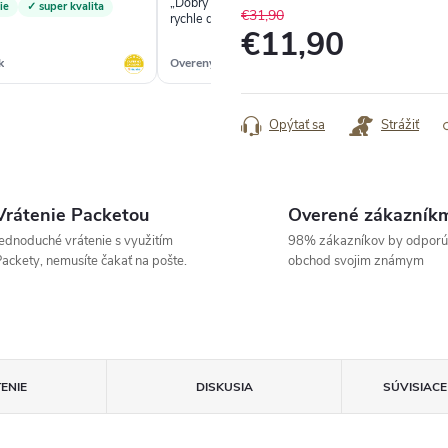
„Dobrý vyber, kvalitný tovar,dobré ceny,
„S
ie
✓ super kvalita
€31,90
rychle dodanie“
€11,90
k
Overený zákazník
Ove
Jednotková
cena:
Opýtať sa
Strážiť
Vrátenie Packetou
Overené zákazník
ednoduché vrátenie s využitím
98% zákazníkov by odporú
ackety, nemusíte čakať na pošte.
obchod svojim známym
ENIE
DISKUSIA
SÚVISIAC