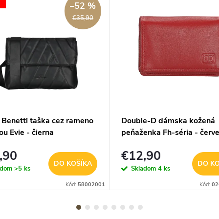
–52 %
€35,90
 Benetti taška cez rameno
Double-D dámska kožená
ou Evie - čierna
peňaženka Fh-séria - červ
,90
€12,90
DO KOŠÍKA
DO KO
adom
>5 ks
Skladom
4 ks
Kód:
58002001
Kód:
02