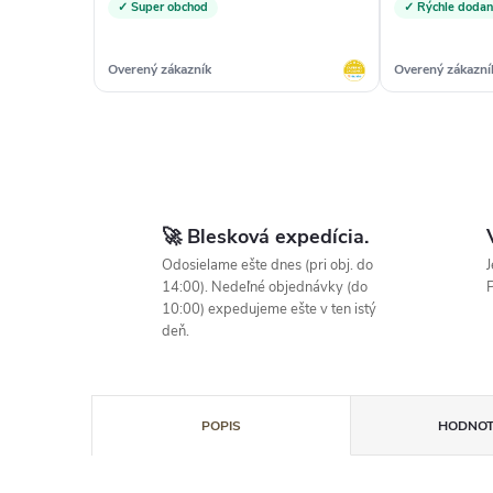
✓ Super obchod
✓ Rýchle dodan
Overený zákazník
Overený zákazní
🚀 Blesková expedícia.
Odosielame ešte dnes (pri obj. do
J
14:00). Nedeľné objednávky (do
P
10:00) expedujeme ešte v ten istý
deň.
POPIS
HODNOT