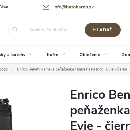
info@batoharen.sk
Zásady spracovania osobných údajov (GDPR)
Podmienky použitia webu
HĽADAŤ
šky a batohy
Kufre
Oblečenie
Dom
sbody
Enrico Benetti dámska peňaženka / kabelka na mobil Evie - čierna
Enrico Be
peňaženka 
Evie - čier