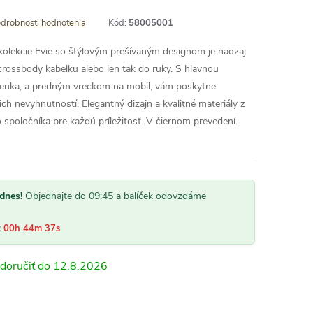
drobnosti hodnotenia
Kód:
58005001
kolekcie Evie so štýlovým prešívaným designom je naozaj
crossbody kabelku alebo len tak do ruky. S hlavnou
ženka, a predným vreckom na mobil, vám poskytne
ich nevyhnutností. Elegantný dizajn a kvalitné materiály z
o spoločníka pre každú príležitosť. V čiernom prevedení.
dnes!
Objednajte do 09:45 a balíček odovzdáme
:
00h 44m 36s
12.8.2026