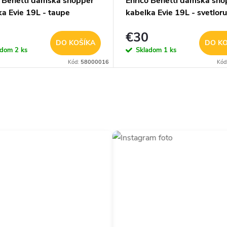
o Benetti dámska shopper
Enrico Benetti dámska sho
a Evie 19L - taupe
kabelka Evie 19L - svetlor
€30
DO KOŠÍKA
DO KO
adom
2 ks
Skladom
1 ks
Kód:
58000016
Kód