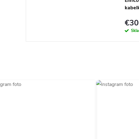
Enric
kabelk
€30
Skl