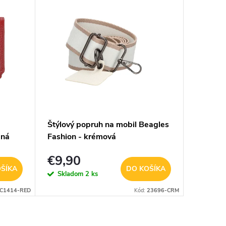
Štýlový popruh na mobil Beagles
Štýlový
ená
Fashion - krémová
Malaga 
€9,90
€9,9
ŠÍKA
DO KOŠÍKA
Skladom
2 ks
Sklad
C1414-RED
Kód:
23696-CRM