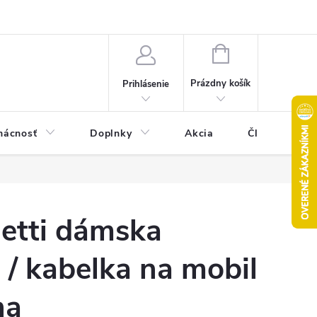
Pravidlá akcie 2+1 zdarma
Kontakty
Mapa serveru
Hodn
NÁKUPNÝ
KOŠÍK
Prázdny košík
Prihlásenie
ácnosť
Doplnky
Akcia
Články
netti dámska
/ kabelka na mobil
na