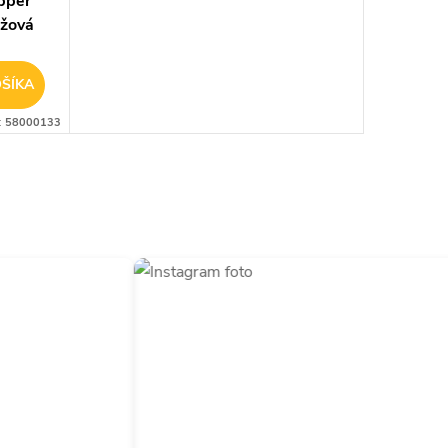
pper
užová
ŠÍKA
:
58000133