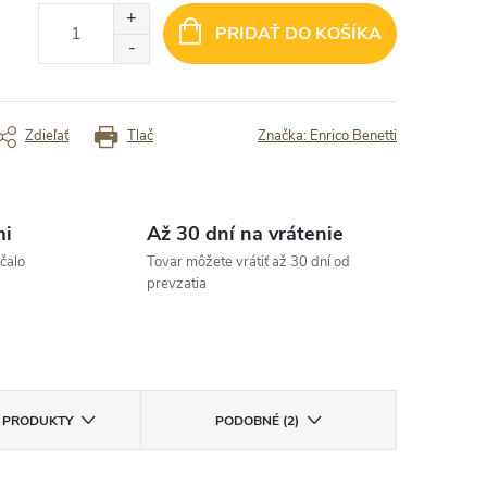
uper“
✓ rýchlosť
PRIDAŤ DO KOŠÍKA
rený zákazník
Overený zákazník
Zdieľať
Tlač
Značka:
Enrico Benetti
mi
Až 30 dní na vrátenie
čalo
Tovar môžete vrátiť až 30 dní od
prevzatia
E PRODUKTY
PODOBNÉ (2)