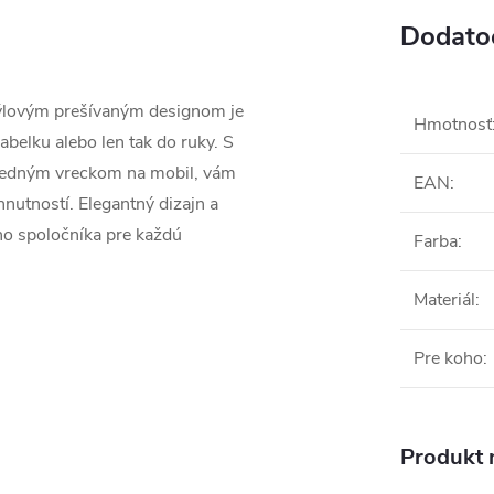
Dodato
štýlovým prešívaným designom je
Hmotnosť
abelku alebo len tak do ruky. S
predným vreckom na mobil, vám
EAN
:
hnutností. Elegantný dizajn a
ého spoločníka pre každú
Farba
:
Materiál
:
Pre koho
:
Produkt n