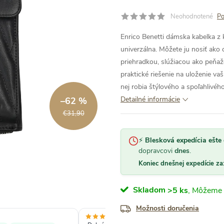
Neohodnotené
Po
Enrico Benetti dámska kabelka z 
univerzálna. Môžete ju nosiť ako 
priehradkou, slúžiacou ako peňa
praktické riešenie na uloženie vaš
nej robia štýlového a spoľahlivéh
Detailné informácie
–62 %
€31,90
⚡
Blesková expedícia ešte 
dopravcovi
dnes
.
Koniec dnešnej expedície za
Skladom
>5 ks
Možnosti doručenia