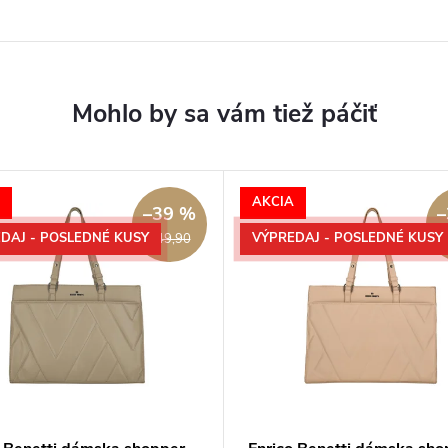
AKCIA
–39 %
–
DAJ - POSLEDNÉ KUSY
VÝPREDAJ - POSLEDNÉ KUSY
€49,90