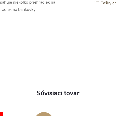
sahuje niekoľko priehradiek na
Tašky c
ehradiek na bankovky
Súvisiaci tovar