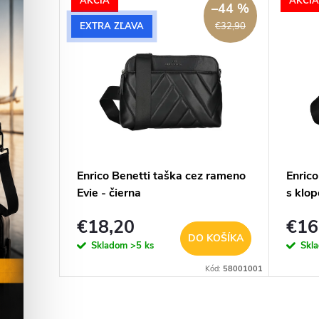
AKCIA
AKCIA
–44 %
EXTRA ZĽAVA
€32,90
l Mini
Enrico Benetti taška cez rameno
Enrico
rna
Evie - čierna
s klop
€18,20
€16
KOŠÍKA
DO KOŠÍKA
Skladom
>5 ks
Skl
d:
RST-AT7003
Kód:
58001001