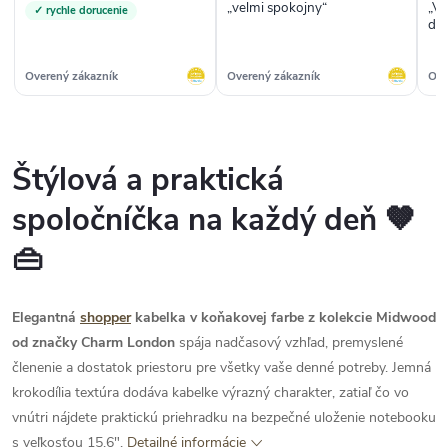
„velmi spokojny“
„Vý
✓ rychle dorucenie
dod
byť
So
Nak
Overený zákazník
Overený zákazník
Ove
min
bu
Štýlová a praktická
spoločníčka na každý deň 🤎
👜
Elegantná
shopper
kabelka v koňakovej farbe z kolekcie Midwood
od značky Charm London
spája nadčasový vzhľad, premyslené
členenie a dostatok priestoru pre všetky vaše denné potreby. Jemná
krokodília textúra dodáva kabelke výrazný charakter, zatiaľ čo vo
vnútri nájdete praktickú priehradku na bezpečné uloženie notebooku
s veľkosťou 15.6".
Detailné informácie