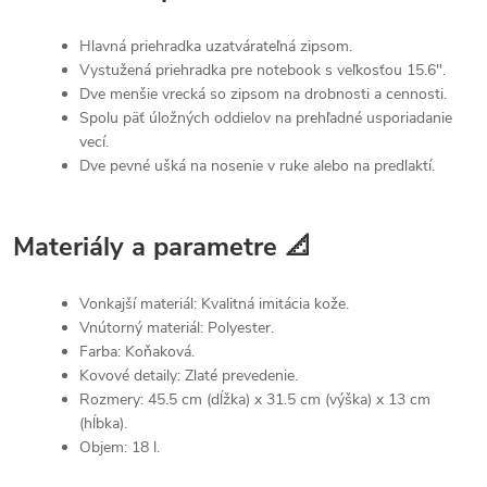
Hlavná priehradka uzatvárateľná zipsom.
Vystužená priehradka pre notebook s veľkosťou 15.6".
Dve menšie vrecká so zipsom na drobnosti a cennosti.
Spolu päť úložných oddielov na prehľadné usporiadanie
vecí.
Dve pevné ušká na nosenie v ruke alebo na predlaktí.
Materiály a parametre 📐
Vonkajší materiál: Kvalitná imitácia kože.
Vnútorný materiál: Polyester.
Farba: Koňaková.
Kovové detaily: Zlaté prevedenie.
Rozmery: 45.5 cm (dĺžka) x 31.5 cm (výška) x 13 cm
(hĺbka).
Objem: 18 l.