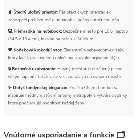
🧳 Štedrý úložný priestor:
Päť praktických priehradiek
zabezpečí prehľadnosť a poriadok aj počas náročného dňa.
💻 Priehradka na notebook:
Bezpečné miesto pre 15.6" laptop
(34.5 x 19.4 cm), ideálne na prácu aj štúdium.
🤎 Koňakový krokodílí vzor:
Elegantný a sebavedomý dizajn,
ktorý ladí k pracovnému oblečeniu aj uvoľnenejšiemu štýlu.
🔒 Bezpečné uzatváranie:
Hlavný priestor je chránený pevne
všitým zipsom, takže vaše veci zostávajú na svojom mieste.
✨ Dotyk londýnskej elegancie:
Značka Charm London sa
inšpiruje módnym štýlom britskej metropoly a vytvára doplnky,
ktoré podčiarkujú osobitosť každej ženy.
Vnútorné usporiadanie a funkcie 🗂