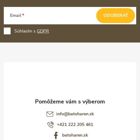
Z
Email
ODOBERAŤ
á
p
Súhlasím s
GDPR
ä
t
i
e
info
@
batoharen.sk
+421 222 205 461
batoharen.sk