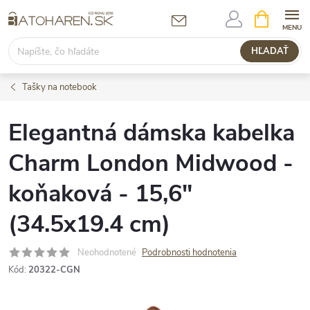
Prejsť
NÁKUPN
KOŠÍK
na
obsah
HĽADAŤ
Tašky na notebook
Elegantná dámska kabelka
Charm London Midwood -
koňaková - 15,6"
(34.5x19.4 cm)
Neohodnotené
Podrobnosti hodnotenia
Kód:
20322-CGN