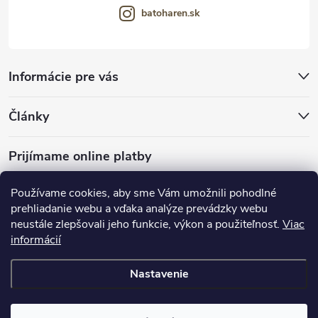
batoharen.sk
Informácie pre vás
Články
Prijímame online platby
Používame cookies, aby sme Vám umožnili pohodlné
prehliadanie webu a vďaka analýze prevádzky webu
neustále zlepšovali jeho funkcie, výkon a použiteľnosť.
Viac
mariveo.cz
abundo.cz
informácií
Nastavenie
Copyright 2016 - 2026
Batoháreň.sk
. Všetky práva vyhradené.
Upraviť
nastavenie cookies