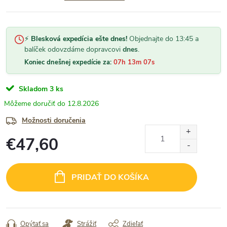
⚡
Blesková expedícia ešte dnes!
Objednajte do 13:45 a
balíček odovzdáme dopravcovi
dnes
.
Koniec dnešnej expedície za:
07h 13m 06s
Skladom
3 ks
12.8.2026
Možnosti doručenia
€47,60
Jednotková
cena:
PRIDAŤ DO KOŠÍKA
Opýtať sa
Strážiť
Zdieľať