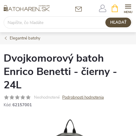
Prejsť
NÁKUPN
KOŠÍK
na
obsah
HĽADAŤ
Elegantné batohy
Dvojkomorový batoh
Enrico Benetti - čierny -
24L
Neohodnotené
Podrobnosti hodnotenia
Kód:
62157001