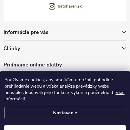
batoharen.sk
Informácie pre vás
Články
Prijímame online platby
Používame cookies, aby sme Vám umožnili pohodlné
prehliadanie webu a vďaka analýze prevádzky webu
neustále zlepšovali jeho funkcie, výkon a použiteľnosť.
Viac
mariveo.cz
abundo.cz
informácií
Nastavenie
Copyright 2016 - 2026
Batoháreň.sk
. Všetky práva vyhradené.
Upraviť
nastavenie cookies