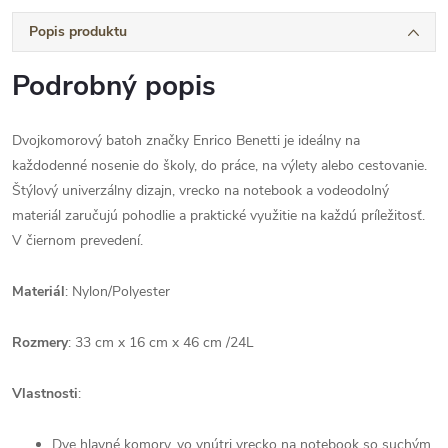
Popis produktu
Podrobný popis
Dvojkomorový batoh značky Enrico Benetti je ideálny na
každodenné nosenie do školy, do práce, na výlety alebo cestovanie.
Štýlový univerzálny dizajn, vrecko na notebook a vodeodolný
materiál zaručujú pohodlie a praktické využitie na každú príležitosť.
V čiernom prevedení.
Materiál
: Nylon/Polyester
Rozmery
: 33 cm x 16 cm x 46 cm /24L
Vlastnosti
:
Dve hlavné komory, vo vnútri vrecko na notebook so suchým