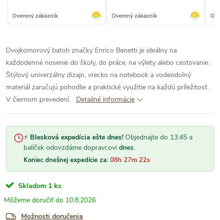
Overený zákazník
Overený zákazník
Ove
Dvojkomorový batoh značky Enrico Benetti je ideálny na
každodenné nosenie do školy, do práce, na výlety alebo cestovanie.
Štýlový univerzálny dizajn, vrecko na notebook a vodeodolný
materiál zaručujú pohodlie a praktické využitie na každú príležitosť.
V čiernom prevedení.
Detailné informácie
⚡
Blesková expedícia ešte dnes!
Objednajte do 13:45 a
balíček odovzdáme dopravcovi
dnes
.
Koniec dnešnej expedície za:
08h 27m 22s
Skladom
1 ks
10.8.2026
Možnosti doručenia