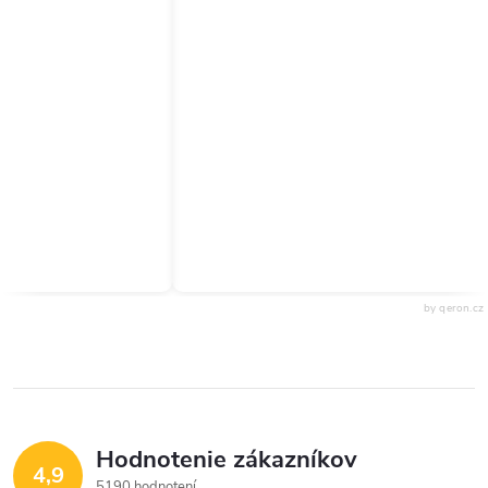
by qeron.cz
Hodnotenie zákazníkov
4,9
5190 hodnotení