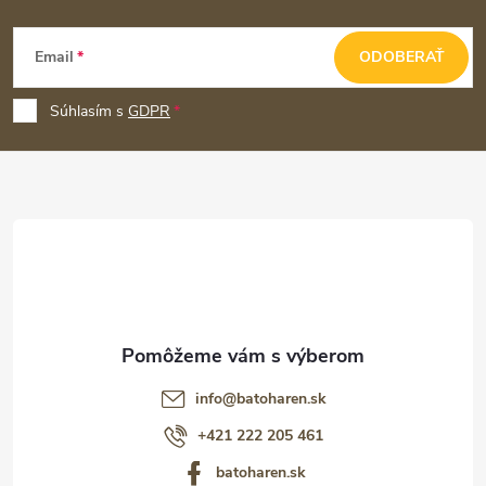
Z
Email
ODOBERAŤ
á
p
Súhlasím s
GDPR
ä
t
i
e
info
@
batoharen.sk
+421 222 205 461
batoharen.sk