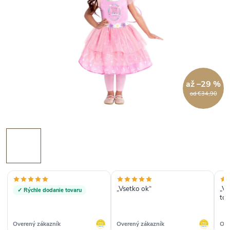
až –29 %
od €34,90
„Vsetko ok“
„Ve
✓ Rýchle dodanie tovaru
tov
kuf
abs
Overený zákazník
Overený zákazník
Ove