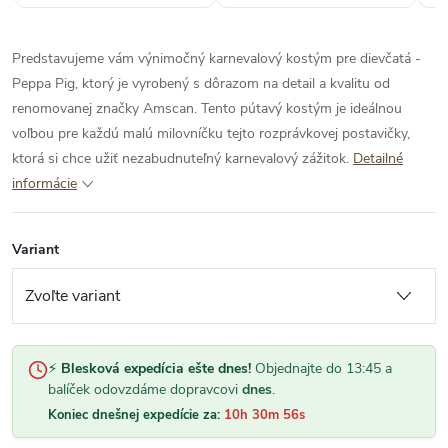
Predstavujeme vám výnimočný karnevalový kostým pre dievčatá -
Peppa Pig, ktorý je vyrobený s dôrazom na detail a kvalitu od
renomovanej značky Amscan. Tento pútavý kostým je ideálnou
voľbou pre každú malú milovníčku tejto rozprávkovej postavičky,
ktorá si chce užiť nezabudnuteľný karnevalový zážitok.
Detailné
informácie
Variant
⚡
Blesková expedícia ešte dnes!
Objednajte do 13:45 a
balíček odovzdáme dopravcovi
dnes
.
Koniec dnešnej expedície za:
10h 30m 56s