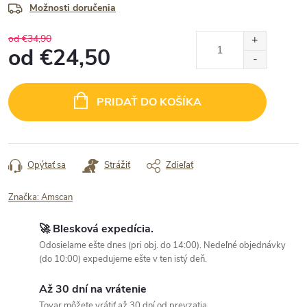
Možnosti doručenia
od €34,90
od
€24,50
Jednotková
cena:
PRIDAŤ DO KOŠÍKA
Opýtať sa
Strážiť
Zdieľať
Značka:
Amscan
🚀 Blesková expedícia.
Odosielame ešte dnes (pri obj. do 14:00). Nedeľné objednávky
(do 10:00) expedujeme ešte v ten istý deň.
Až 30 dní na vrátenie
Tovar môžete vrátiť až 30 dní od prevzatia