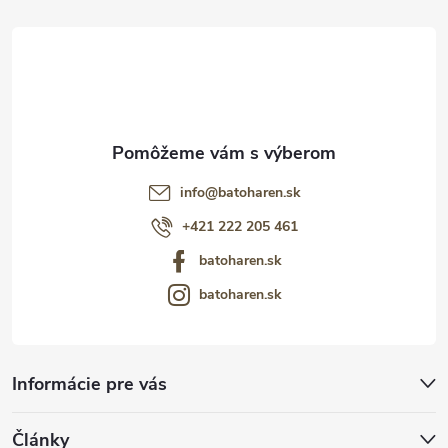
t
i
e
info
@
batoharen.sk
+421 222 205 461
batoharen.sk
batoharen.sk
Informácie pre vás
Články