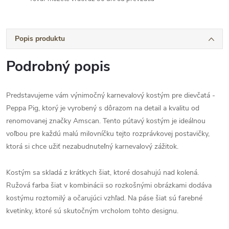
Popis produktu
Podrobný popis
Predstavujeme vám výnimočný karnevalový kostým pre dievčatá -
Peppa Pig, ktorý je vyrobený s dôrazom na detail a kvalitu od
renomovanej značky Amscan. Tento pútavý kostým je ideálnou
voľbou pre každú malú milovníčku tejto rozprávkovej postavičky,
ktorá si chce užiť nezabudnuteľný karnevalový zážitok.
Kostým sa skladá z krátkych šiat, ktoré dosahujú nad kolená.
Ružová farba šiat v kombinácii so rozkošnými obrázkami dodáva
kostýmu roztomilý a očarujúci vzhľad. Na páse šiat sú farebné
kvetinky, ktoré sú skutočným vrcholom tohto designu.