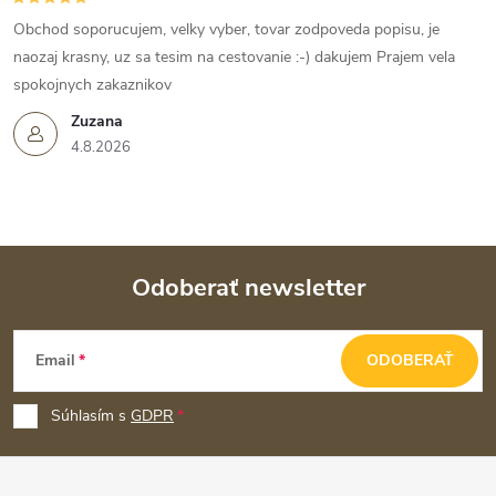
Obchod soporucujem, velky vyber, tovar zodpoveda popisu, je
naozaj krasny, uz sa tesim na cestovanie :-) dakujem Prajem vela
spokojnych zakaznikov
Zuzana
4.8.2026
Odoberať newsletter
Z
Email
ODOBERAŤ
á
p
Súhlasím s
GDPR
ä