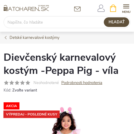
Prejsť
NÁKUPN
KOŠÍK
na
obsah
HĽADAŤ
Detské karnevalové kostýmy
Dievčenský karnevalový
kostým -Peppa Pig - víla
Neohodnotené
Podrobnosti hodnotenia
Kód:
Zvoľte variant
AKCIA
VÝPREDAJ - POSLEDNÉ KUSY