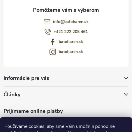
info
@
batoharen.sk
+421 222 205 461
batoharen.sk
batoharen.sk
Informácie pre vás
Články
Prijímame online platby
Používame cookies, aby sme Vám umožnili pohodlné