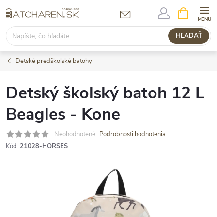
Prejsť
NÁKUPN
KOŠÍK
na
obsah
HĽADAŤ
Detské predškolské batohy
Detský školský batoh 12 L
Beagles - Kone
Neohodnotené
Podrobnosti hodnotenia
Kód:
21028-HORSES