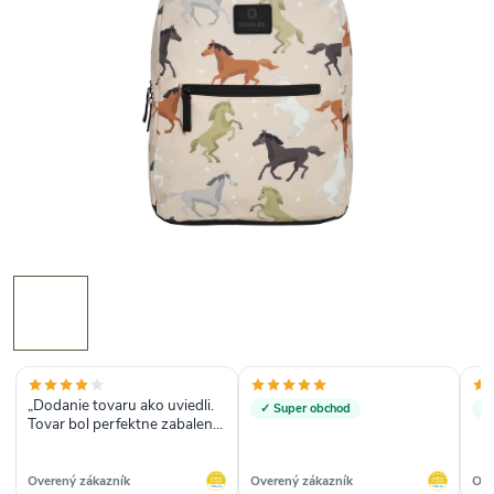
„Dodanie tovaru ako uviedli.
✓ Super obchod
✓ 
Tovar bol perfektne zabalený.
Tovar je ako bol na fotke s
opísaný.“
Overený zákazník
Overený zákazník
Ove