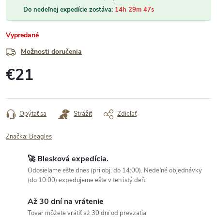
Do nedeľnej expedície zostáva:
14h 29m 46s
Vypredané
Možnosti doručenia
€21
Jednotková
cena:
Opýtať sa
Strážiť
Zdieľať
Značka:
Beagles
🚀 Blesková expedícia.
Odosielame ešte dnes (pri obj. do 14:00). Nedeľné objednávky
(do 10:00) expedujeme ešte v ten istý deň.
Až 30 dní na vrátenie
Tovar môžete vrátiť až 30 dní od prevzatia