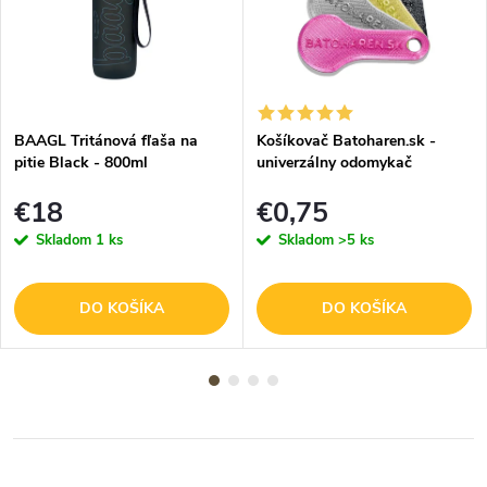
BAAGL Tritánová fľaša na
Košíkovač Batoharen.sk -
pitie Black - 800ml
univerzálny odomykač
nákupného košíka - náhodná
€18
€0,75
farba - 1 ks
Skladom
1 ks
Skladom
>5 ks
DO KOŠÍKA
DO KOŠÍKA