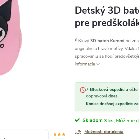
Detský 3D bat
pre predškolá
Štýlový
3D batoh Kuromi
od znač
originálne a hravé motívy. Vďaka 
spracovaniu sa hodí predovšetkým
informácie
⚡
Blesková expedícia ešte 
dopravcovi
dnes
.
Koniec dnešnej expedície za
Skladom
3 ks
Možnosti doručenia