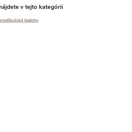
ájdete v tejto kategórii
predškolské batohy