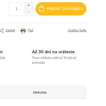
etko prislo vcas a v poriadku“
„Tovar je presne ako na obrázku.
Spokojnosť.“
PRIDAŤ DO KOŠÍKA
rený zákazník
Overený zákazník
Zdieľať
Tlač
Značka:
Safta
mi
Až 30 dní na vrátenie
čalo
Tovar môžete vrátiť až 30 dní od
prevzatia
DISKUSIA