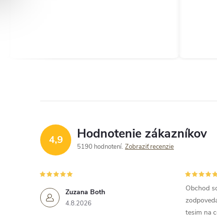
Hodnotenie zákazníkov
4,9
5190 hodnotení
Zobraziť recenzie
Obchod so
Zuzana Both
zodpoveda 
4.8.2026
tesim na c