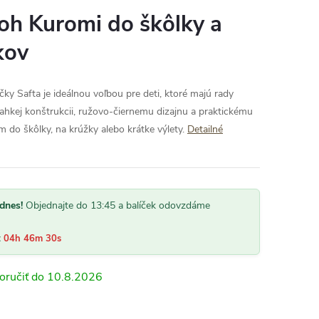
oh Kuromi do škôlky a
kov
ky Safta je ideálnou voľbou pre deti, ktoré majú rady
ľahkej konštrukcii, ružovo-čiernemu dizajnu a praktickému
 do škôlky, na krúžky alebo krátke výlety.
Detailné
dnes!
Objednajte do 13:45 a balíček odovzdáme
:
04h 46m 29s
10.8.2026