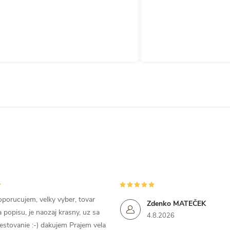
porucujem, velky vyber, tovar
Zdenko MATEČEK
popisu, je naozaj krasny, uz sa
4.8.2026
estovanie :-) dakujem Prajem vela