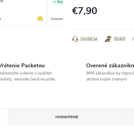
ie.“
„Vs
✓ Rýchle doručenie kvalitný tovar
€7,90
k
Overený zákazník
Ove
Jednotková
cena:
Opýtať sa
Strážiť
Vrátenie Packetou
Overené zákazník
ednoduché vrátenie s využitím
98% zákazníkov by odporú
ackety, nemusíte čakať na pošte.
obchod svojim známym
HODNOTENIE