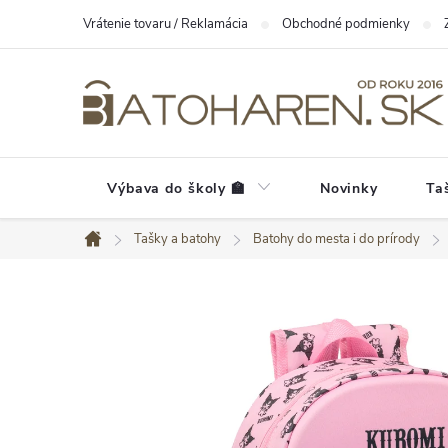
Prejsť
Vrátenie tovaru / Reklamácia
Obchodné podmienky
na
obsah
Výbava do školy 🏫
Novinky
Ta
Tašky a batohy
Batohy do mesta i do prírody
Domov