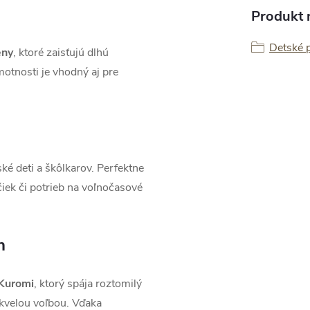
Produkt n
Detské 
eny
, ktoré zaisťujú dlhú
motnosti je vhodný aj pre
ké deti a škôlkarov. Perfektne
čiek či potrieb na voľnočasové
h
 Kuromi
, ktorý spája roztomilý
skvelou voľbou. Vďaka