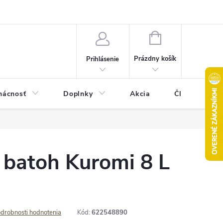
Pravidlá akcie 2+1 zdarma
Kontakty
Mapa serveru
Hodn
NÁKUPNÝ
KOŠÍK
Prázdny košík
Prihlásenie
ácnosť
Doplnky
Akcia
Články
 batoh Kuromi 8 L
drobnosti hodnotenia
Kód:
622548890