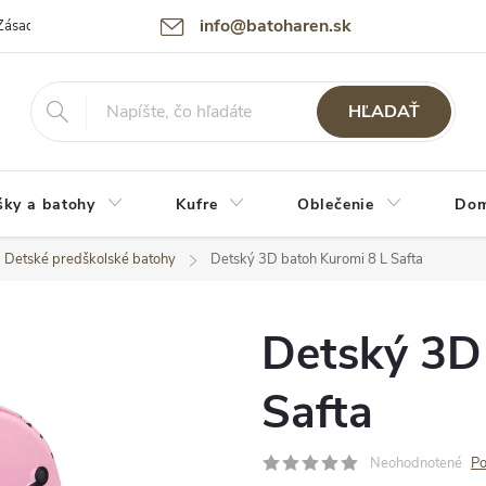
info@batoharen.sk
Zásady spracovania osobných údajov (GDPR)
Podmienky použitia webu
HĽADAŤ
šky a batohy
Kufre
Oblečenie
Dom
Detské predškolské batohy
Detský 3D batoh Kuromi 8 L Safta
Detský 3D
Safta
Neohodnotené
Po