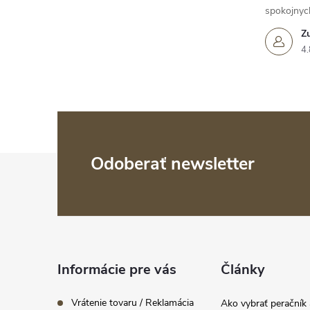
spokojnyc
Z
4.
Z
Odoberať newsletter
á
p
ä
Informácie pre vás
Články
t
i
Vrátenie tovaru / Reklamácia
Ako vybrať peračník 