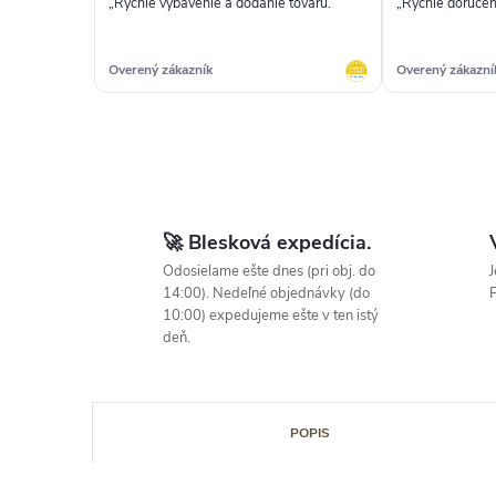
„Rychle vybavenie a dodanie tovaru.“
„Rýchle doručen
Overený zákazník
Overený zákazní
🚀 Blesková expedícia.
Odosielame ešte dnes (pri obj. do
J
14:00). Nedeľné objednávky (do
P
10:00) expedujeme ešte v ten istý
deň.
POPIS