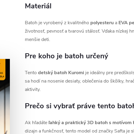
Materiál
Batoh je vyrobený z kvalitného
polyesteru
a
EVA p
životnosť, pevnosť a tvarovú stálosť. Vďaka nízkej h
menšie deti.
Pre koho je batoh určený
Tento
detský batoh Kuromi
je ideálny pre predškols
sa hodí na nosenie desiaty, oblečenia do škôlky, hra
aktivity.
Prečo si vybrať práve tento bato
Ak hľadáte
ľahký a praktický 3D batoh s motívom
dizajn a funkčnosť, tento model od značky Safta je 