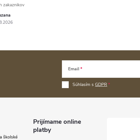
h zakaznikov
uzana
8.2026
Email
Súhlasím s
GDPR
Prijímame online
platby
a školské