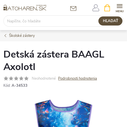
Prejsť
NÁKUPN
KOŠÍK
na
obsah
HĽADAŤ
Školské zástery
Detská zástera BAAGL
Axolotl
Neohodnotené
Podrobnosti hodnotenia
Kód:
A-34533