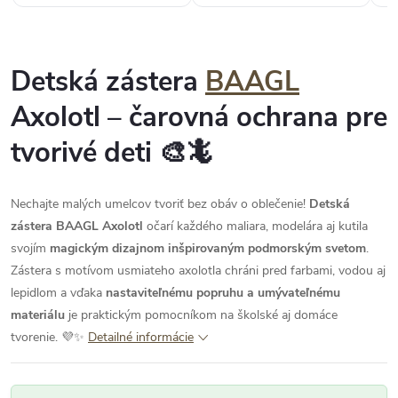
Detská zástera
BAAGL
Axolotl – čarovná ochrana pre
tvorivé deti 🎨🦎
Nechajte malých umelcov tvoriť bez obáv o oblečenie!
Detská
zástera BAAGL Axolotl
očarí každého maliara, modelára aj kutila
svojím
magickým dizajnom inšpirovaným podmorským svetom
.
Zástera s motívom usmiateho axolotla chráni pred farbami, vodou aj
lepidlom a vďaka
nastaviteľnému popruhu a umývateľnému
materiálu
je praktickým pomocníkom na školské aj domáce
tvorenie. 💜✨
Detailné informácie