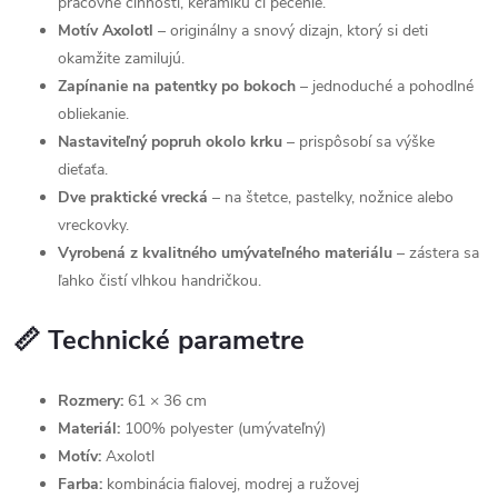
pracovné činnosti, keramiku či pečenie.
Motív Axolotl
– originálny a snový dizajn, ktorý si deti
okamžite zamilujú.
Zapínanie na patentky po bokoch
– jednoduché a pohodlné
obliekanie.
Nastaviteľný popruh okolo krku
– prispôsobí sa výške
dieťaťa.
Dve praktické vrecká
– na štetce, pastelky, nožnice alebo
vreckovky.
Vyrobená z kvalitného umývateľného materiálu
– zástera sa
ľahko čistí vlhkou handričkou.
📏 Technické parametre
Rozmery:
61 × 36 cm
Materiál:
100% polyester (umývateľný)
Motív:
Axolotl
Farba:
kombinácia fialovej, modrej a ružovej