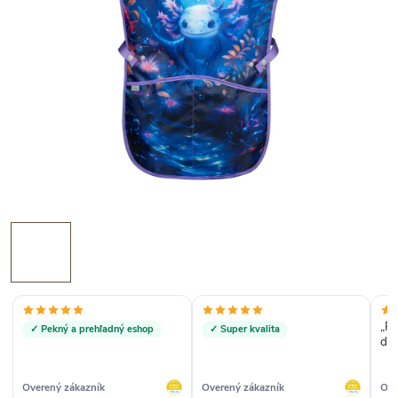
„Rý
✓ Pekný a prehľadný eshop
✓ Super kvalita
dob
Overený zákazník
Overený zákazník
Ove