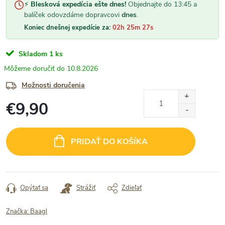
⚡
Blesková expedícia ešte dnes!
Objednajte do 13:45 a
balíček odovzdáme dopravcovi
dnes
.
Koniec dnešnej expedície za:
02h 25m 26s
Skladom
1 ks
10.8.2026
Možnosti doručenia
€9,90
Jednotková
cena:
PRIDAŤ DO KOŠÍKA
Opýtať sa
Strážiť
Zdieľať
Značka:
Baagl