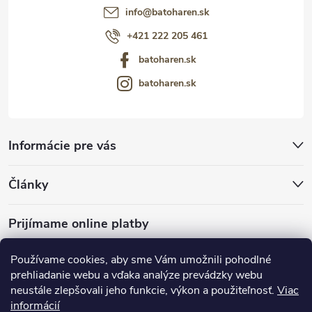
info
@
batoharen.sk
+421 222 205 461
batoharen.sk
batoharen.sk
Informácie pre vás
Články
Prijímame online platby
Používame cookies, aby sme Vám umožnili pohodlné
prehliadanie webu a vďaka analýze prevádzky webu
neustále zlepšovali jeho funkcie, výkon a použiteľnosť.
Viac
mariveo.cz
abundo.cz
informácií