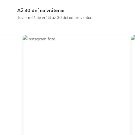
c
i
Až 30 dní na vrátenie
Tovar môžete vrátiť až 30 dní od prevzatia
e
p
r
v
k
y
v
ý
p
i
s
u