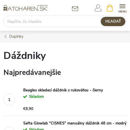
Prejsť
NÁKUPN
KOŠÍK
na
obsah
HĽADAŤ
Doplnky
Dáždniky
Najpredávanejšie
Beagles skladací dáždnik s rukoväťou - čierny
Skladom
€8,90
Safta Glowlab "CISNES" manuálny dáždnik 48 cm - modrý
Skladom