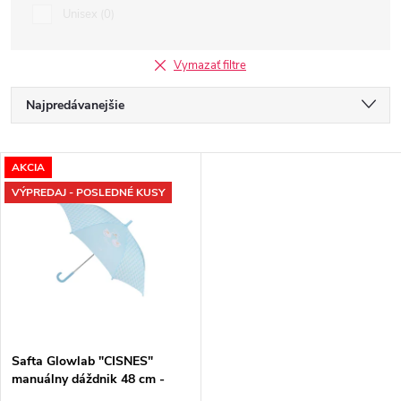
Unisex
0
Vymazať filtre
R
Najpredávanejšie
a
Najlacnejšie
V
d
AKCIA
Najdrahšie
VÝPREDAJ - POSLEDNÉ KUSY
ý
e
Abecedne
p
n
i
i
s
e
p
p
Safta Glowlab "CISNES"
r
manuálny dáždnik 48 cm -
r
modrý