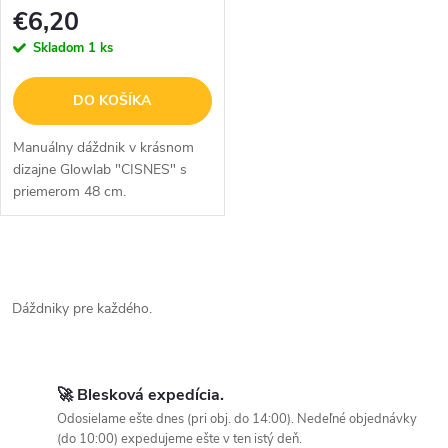
o
€6,20
o
Skladom
1 ks
d
d
u
u
DO KOŠÍKA
k
k
Manuálny dáždnik v krásnom
dizajne Glowlab "CISNES" s
t
t
priemerom 48 cm.
o
o
v
v
O
v
Dáždniky pre každého.
l
á
d
🚀 Blesková expedícia.
a
Odosielame ešte dnes (pri obj. do 14:00). Nedeľné objednávky
(do 10:00) expedujeme ešte v ten istý deň.