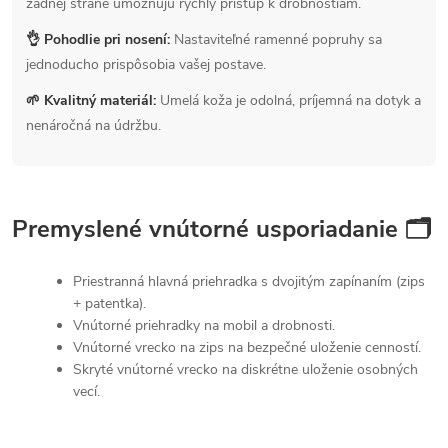
zadnej strane umožňujú rýchly prístup k drobnostiam.
👌 Pohodlie pri nosení:
Nastaviteľné ramenné popruhy sa
jednoducho prispôsobia vašej postave.
🌱 Kvalitný materiál:
Umelá koža je odolná, príjemná na dotyk a
nenáročná na údržbu.
Premyslené vnútorné usporiadanie 🗂
Priestranná hlavná priehradka s dvojitým zapínaním (zips
+ patentka).
Vnútorné priehradky na mobil a drobnosti.
Vnútorné vrecko na zips na bezpečné uloženie cenností.
Skryté vnútorné vrecko na diskrétne uloženie osobných
vecí.