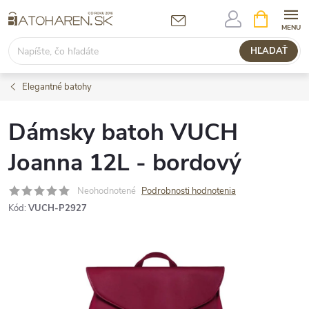
Prejsť
NÁKUPN
KOŠÍK
na
obsah
HĽADAŤ
Elegantné batohy
Dámsky batoh VUCH
Joanna 12L - bordový
Neohodnotené
Podrobnosti hodnotenia
Kód:
VUCH-P2927