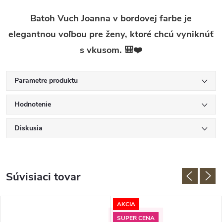
Batoh Vuch Joanna v bordovej farbe je
elegantnou voľbou pre ženy, ktoré chcú vyniknúť
s vkusom. 🎒❤️
Parametre produktu
Hodnotenie
Diskusia
Súvisiaci tovar
AKCIA
SUPER CENA