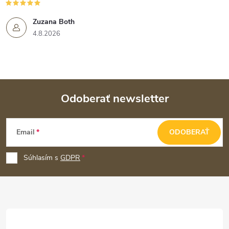
Zuzana Both
4.8.2026
Odoberať newsletter
Z
Email
ODOBERAŤ
á
p
Súhlasím s
GDPR
ä
t
i