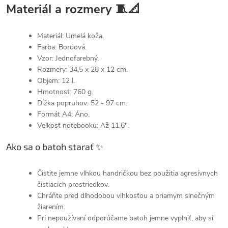
Materiál a rozmery 🧵📐
Materiál: Umelá koža.
Farba: Bordová.
Vzor: Jednofarebný.
Rozmery: 34,5 x 28 x 12 cm.
Objem: 12 l.
Hmotnosť: 760 g.
Dĺžka popruhov: 52 - 97 cm.
Formát A4: Áno.
Veľkosť notebooku: Až 11,6".
Ako sa o batoh starať ✨
Čistite jemne vlhkou handričkou bez použitia agresívnych
čistiacich prostriedkov.
Chráňte pred dlhodobou vlhkosťou a priamym slnečným
žiarením.
Pri nepoužívaní odporúčame batoh jemne vyplniť, aby si