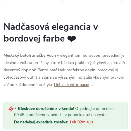
Nadčasová elegancia v
bordovej farbe ❤️
Mestský batoh značky Vuch
v elegantnom bordovom prevedení je
ideálnou voľbou pre ženy, ktoré hľadajú praktický, štýlový a zároveň
decentný doplnok. Tento batôžtek perfektne doplní pracovný aj
voľnočasový outfit a stane sa výrazným, no stále vkusným prvkom
vášho každodenného štýlu.
Detailné informácie
⚡
Bleskové doručenie z víkendu!
Objednajte do nedele
09:45 a odošleme v nedeľu, v pondelok už na ceste.
Do nedeľnej expedície zostáva:
14h 02m 40s