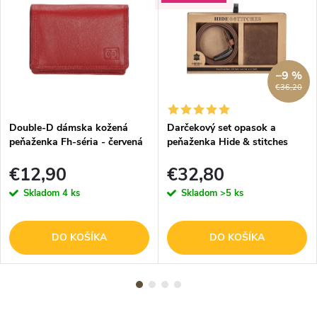
–9 %
€36,20
Double-D dámska kožená
Darčekový set opasok a
peňaženka Fh-séria - červená
peňaženka Hide & stitches
Idaho - hnedý
€12,90
€32,80
Skladom
4 ks
Skladom
>5 ks
DO KOŠÍKA
DO KOŠÍKA