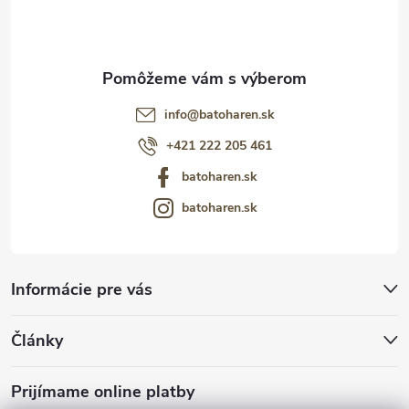
e
info
@
batoharen.sk
+421 222 205 461
batoharen.sk
batoharen.sk
Informácie pre vás
Články
Prijímame online platby