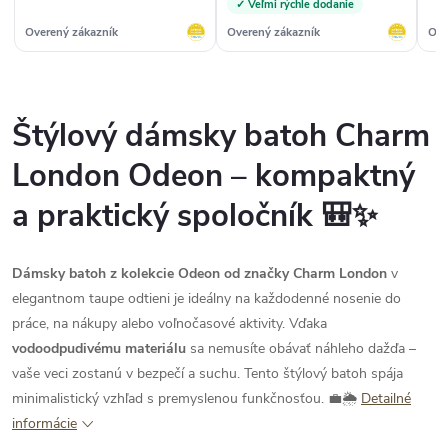
✓ Veľmi rýchle dodanie
Overený zákazník
Overený zákazník
Ove
Štýlový dámsky batoh Charm
London Odeon – kompaktný
a praktický spoločník 🎒✨
Dámsky batoh z kolekcie Odeon od značky Charm London
v
elegantnom taupe odtieni je ideálny na každodenné nosenie do
práce, na nákupy alebo voľnočasové aktivity. Vďaka
vodoodpudivému materiálu
sa nemusíte obávať náhleho dažďa –
vaše veci zostanú v bezpečí a suchu. Tento štýlový batoh spája
minimalistický vzhľad s premyslenou funkčnosťou. 💼🌦️
Detailné
informácie