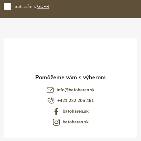
p
Súhlasím s
GDPR
ä
t
i
e
info
@
batoharen.sk
+421 222 205 461
batoharen.sk
batoharen.sk