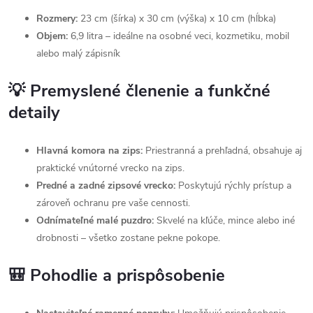
Rozmery:
23 cm (šírka) x 30 cm (výška) x 10 cm (hĺbka)
Objem:
6,9 litra – ideálne na osobné veci, kozmetiku, mobil
alebo malý zápisník
💡 Premyslené členenie a funkčné
detaily
Hlavná komora na zips:
Priestranná a prehľadná, obsahuje aj
praktické vnútorné vrecko na zips.
Predné a zadné zipsové vrecko:
Poskytujú rýchly prístup a
zároveň ochranu pre vaše cennosti.
Odnímateľné malé puzdro:
Skvelé na kľúče, mince alebo iné
drobnosti – všetko zostane pekne pokope.
🎒 Pohodlie a prispôsobenie