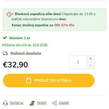
⚡
Blesková expedícia ešte dnes!
Objednajte do 13:45 a
balíček odovzdáme dopravcovi
dnes
.
Koniec dnešnej expedície za:
06h 07m 44s
Skladom
1 ks
10.8.2026
Možnosti doručenia
€32,90
Jednotková
cena:
PRIDAŤ DO KOŠÍKA
Opýtať sa
Strážiť
Zdieľať