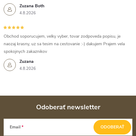
Zuzana Both
4.8.2026
Obchod soporucujem, velky vyber, tovar zodpoveda popisu, je
naozaj krasny, uz sa tesim na cestovanie :-) dakujem Prajem vela
spokojnych zakaznikov
Zuzana
4.8.2026
Odoberať newsletter
Z
Email
ODOBERAŤ
á