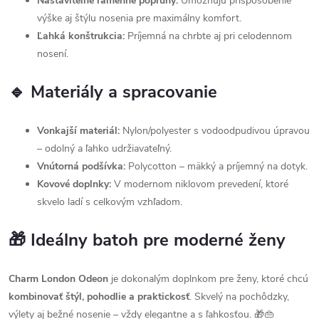
Nastaviteľné ramenné popruhy:
Umožňujú prispôsobenie
výške aj štýlu nosenia pre maximálny komfort.
Ľahká konštrukcia:
Príjemná na chrbte aj pri celodennom
nosení.
🔹 Materiály a spracovanie
Vonkajší materiál:
Nylon/polyester s vodoodpudivou úpravou
– odolný a ľahko udržiavateľný.
Vnútorná podšívka:
Polycotton – mäkký a príjemný na dotyk.
Kovové doplnky:
V modernom niklovom prevedení, ktoré
skvelo ladí s celkovým vzhľadom.
🎁 Ideálny batoh pre moderné ženy
Charm London Odeon
je dokonalým doplnkom pre ženy, ktoré chcú
kombinovať štýl, pohodlie a praktickosť
. Skvelý na pochôdzky,
výlety aj bežné nosenie – vždy elegantne a s ľahkosťou. 🎁👜