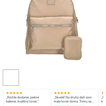
„Rýchle dodanie, pekné
„Skvelé! Na druhý deň som
„Rý
balenie, kvalitný tovar.“
mala tovar doma. Tomu sa
ka
hovorí expresné doručenie“
inf