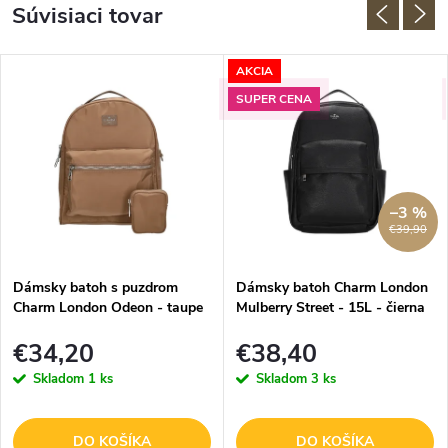
Súvisiaci tovar
AKCIA
SUPER CENA
–3 %
€39,90
Dámsky batoh s puzdrom
Dámsky batoh Charm London
Charm London Odeon - taupe
Mulberry Street - 15L - čierna
€34,20
€38,40
Skladom
1 ks
Skladom
3 ks
DO KOŠÍKA
DO KOŠÍKA