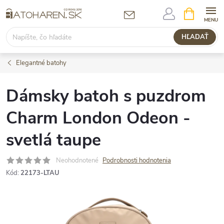
Prejsť
NÁKUPN
KOŠÍK
na
obsah
HĽADAŤ
Elegantné batohy
Dámsky batoh s puzdrom
Charm London Odeon -
svetlá taupe
Neohodnotené
Podrobnosti hodnotenia
Kód:
22173-LTAU