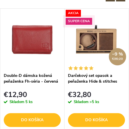
AKCIA
SUPER CENA
–9 %
€36,20
Double-D dámska kožená
Darčekový set opasok a
peňaženka Fh-séria - červená
peňaženka Hide & stitches
Idaho - hnedý
€12,90
€32,80
Skladom
5 ks
Skladom
>5 ks
DO KOŠÍKA
DO KOŠÍKA