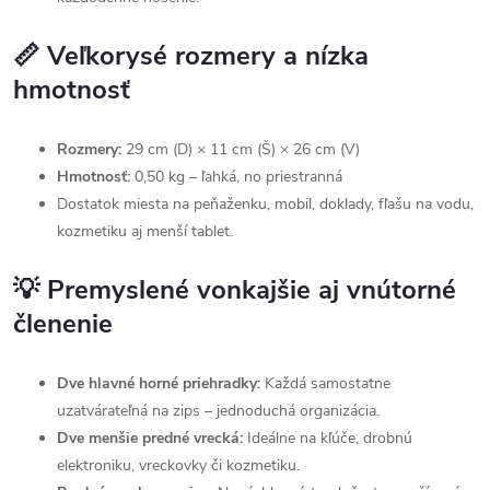
📏 Veľkorysé rozmery a nízka
hmotnosť
Rozmery:
29 cm (D) × 11 cm (Š) × 26 cm (V)
Hmotnosť:
0,50 kg – ľahká, no priestranná
Dostatok miesta na peňaženku, mobil, doklady, fľašu na vodu,
kozmetiku aj menší tablet.
💡 Premyslené vonkajšie aj vnútorné
členenie
Dve hlavné horné priehradky:
Každá samostatne
uzatvárateľná na zips – jednoduchá organizácia.
Dve menšie predné vrecká:
Ideálne na kľúče, drobnú
elektroniku, vreckovky či kozmetiku.