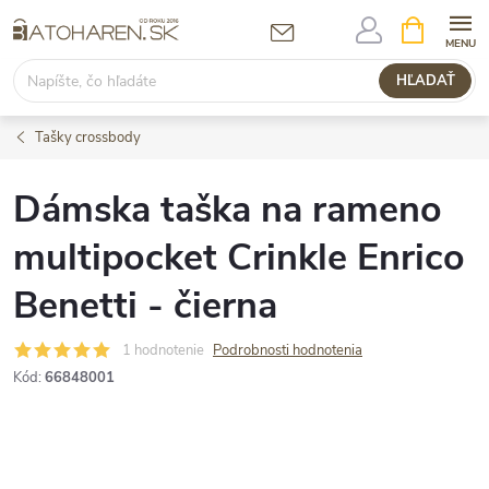
Prejsť
NÁKUPN
KOŠÍK
na
obsah
HĽADAŤ
Tašky crossbody
Dámska taška na rameno
multipocket Crinkle Enrico
Benetti - čierna
1 hodnotenie
Podrobnosti hodnotenia
Kód:
66848001