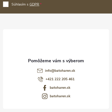
p
Súhlasím s
GDPR
ä
t
i
e
info
@
batoharen.sk
+421 222 205 461
batoharen.sk
batoharen.sk