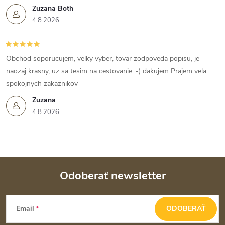
Zuzana Both
4.8.2026
Obchod soporucujem, velky vyber, tovar zodpoveda popisu, je
naozaj krasny, uz sa tesim na cestovanie :-) dakujem Prajem vela
spokojnych zakaznikov
Zuzana
4.8.2026
Odoberať newsletter
Z
Email
ODOBERAŤ
á