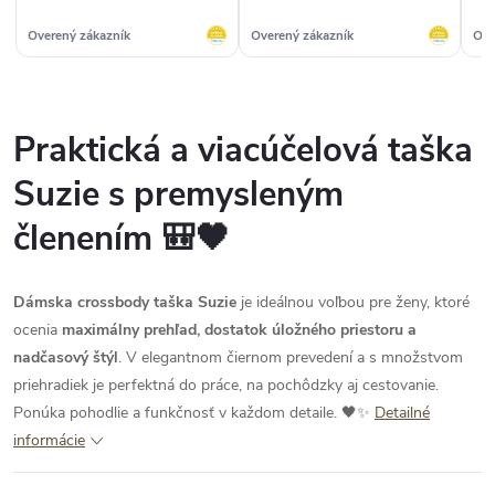
Overený zákazník
Overený zákazník
Ove
Praktická a viacúčelová taška
Suzie s premysleným
členením 🎒🖤
Dámska crossbody taška Suzie
je ideálnou voľbou pre ženy, ktoré
ocenia
maximálny prehľad, dostatok úložného priestoru a
nadčasový štýl
. V elegantnom čiernom prevedení a s množstvom
priehradiek je perfektná do práce, na pochôdzky aj cestovanie.
Ponúka pohodlie a funkčnosť v každom detaile. 🖤✨
Detailné
informácie