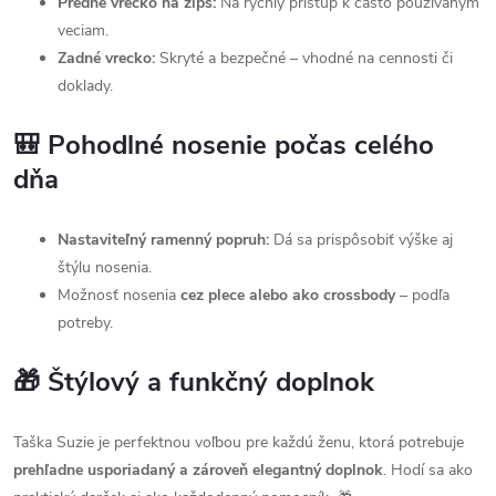
Predné vrecko na zips:
Na rýchly prístup k často používaným
veciam.
Zadné vrecko:
Skryté a bezpečné – vhodné na cennosti či
doklady.
🎒 Pohodlné nosenie počas celého
dňa
Nastaviteľný ramenný popruh:
Dá sa prispôsobiť výške aj
štýlu nosenia.
Možnosť nosenia
cez plece alebo ako crossbody
– podľa
potreby.
🎁 Štýlový a funkčný doplnok
Taška Suzie je perfektnou voľbou pre každú ženu, ktorá potrebuje
prehľadne usporiadaný a zároveň elegantný doplnok
. Hodí sa ako