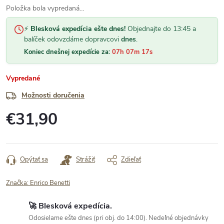
Položka bola vypredaná…
⚡
Blesková expedícia ešte dnes!
Objednajte do 13:45 a
balíček odovzdáme dopravcovi
dnes
.
Koniec dnešnej expedície za:
07h 07m 16s
Vypredané
Možnosti doručenia
€31,90
Jednotková
cena:
Opýtať sa
Strážiť
Zdieľať
Značka:
Enrico Benetti
🚀 Blesková expedícia.
Odosielame ešte dnes (pri obj. do 14:00). Nedeľné objednávky