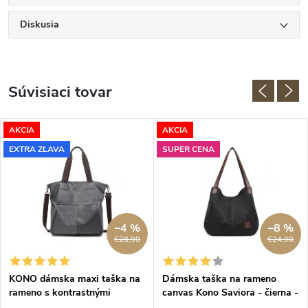
Diskusia
Súvisiaci tovar
AKCIA
AKCIA
EXTRA ZĽAVA
SUPER CENA
–4 %
–8 %
€28,90
€24,90
KONO dámska maxi taška na
Dámska taška na rameno
rameno s kontrastnými
canvas Kono Saviora - čierna -
panelmi EH2221 - 25L - sivá
veľkosť L