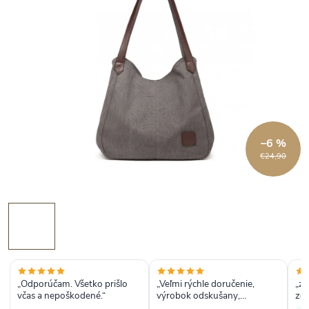
–6 %
€24,90
„Odporúčam. Všetko prišlo
„Veľmi rýchle doručenie,
„za
včas a nepoškodené.“
výrobok odskušany,
zdá
prerfektný“
typ