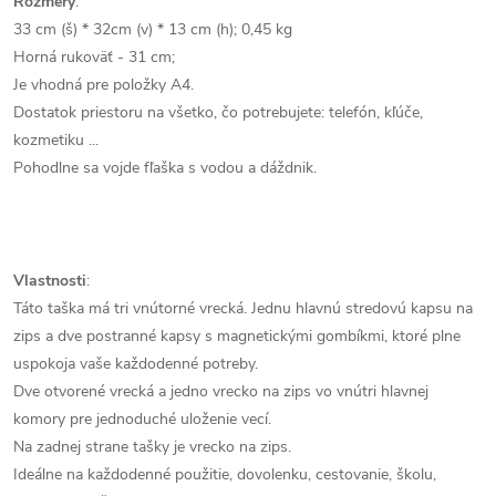
Rozmery
:
33 cm (š) * 32cm (v) * 13 cm (h); 0,45 kg
Horná rukoväť - 31 cm;
Je vhodná pre položky A4.
Dostatok priestoru na všetko, čo potrebujete: telefón, kľúče,
kozmetiku ...
Pohodlne sa vojde fľaška s vodou a dáždnik.
Vlastnosti
:
Táto taška má tri vnútorné vrecká. Jednu hlavnú stredovú kapsu na
zips a dve postranné kapsy s magnetickými gombíkmi, ktoré plne
uspokoja vaše každodenné potreby.
Dve otvorené vrecká a jedno vrecko na zips vo vnútri hlavnej
komory pre jednoduché uloženie vecí.
Na zadnej strane tašky je vrecko na zips.
Ideálne na každodenné použitie, dovolenku, cestovanie, školu,