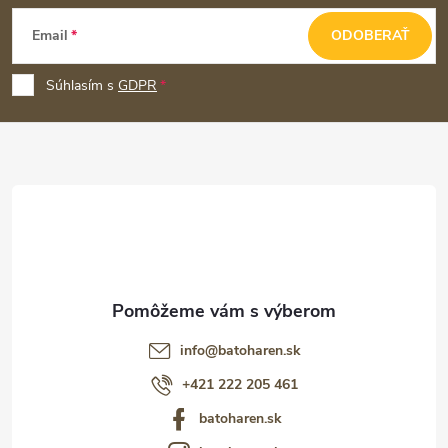
Z
Email
ODOBERAŤ
á
p
Súhlasím s
GDPR
ä
t
i
e
info
@
batoharen.sk
+421 222 205 461
batoharen.sk