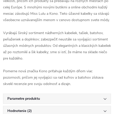
veľkostí, pričom ich produkty sa predávajú na rôznych miestach po
celej Európe. S mnohými novými butikmi a online obchodmi každý
mesiac zásobujú Miss Lulu a Kono. Tieto úžasné kabelky sa stávajú
všeobecne uznávanejším menom v cenovo dostupnom svete módy.
Vyrábajú široký sortiment nádherných kabeliek, tašiek, batohov,
peňaženiek a doplnkov; zabezpečiť neustále sa vyvíjajúci sortiment
úžasných módnych produktov. Od elegantných a klasických kabeliek
až po roztomilé a šik kabelky; sme si istí, že máme na sklade niečo
pre každého.
Pomerne nová značka Kono priťahuje každým dňom viac
pozornosti, pričom jej vyvíjajúci sa rad kufrov a batohov získava
skvelé recenzie pre svoju odolnosť a dizajn.
Parametre produktu
Hodnotenie (2)