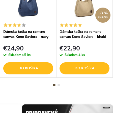
–8 %
€24,90
Dámska taška na rameno
Dámska taška na rameno
canvas Kono Saviora - navy
canvas Kono Saviora - khaki
(modrá) - veľkosť L
(béžová) - veľkosť L
€24,90
€22,90
Skladom
>5 ks
Skladom
4 ks
DO KOŠÍKA
DO KOŠÍKA