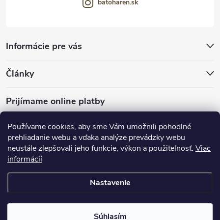
batoharen.sk
Informácie pre vás
Články
Prijímame online platby
Používame cookies, aby sme Vám umožnili pohodlné
prehliadanie webu a vďaka analýze prevádzky webu
neustále zlepšovali jeho funkcie, výkon a použiteľnosť.
Viac
mariveo.cz
abundo.cz
informácií
Nastavenie
Copyright 2016 - 2026
Batoháreň.sk
. Všetky práva vyhradené.
Upraviť
nastavenie cookies
Súhlasím