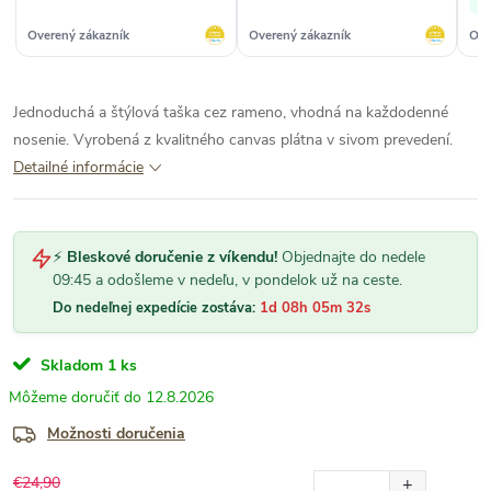
✓
šnú
Overený zákazník
Overený zákazník
Ove
Jednoduchá a štýlová taška cez rameno, vhodná na každodenné
nosenie. Vyrobená z kvalitného canvas plátna v sivom prevedení.
Detailné informácie
⚡
Bleskové doručenie z víkendu!
Objednajte do nedele
09:45 a odošleme v nedeľu, v pondelok už na ceste.
Do nedeľnej expedície zostáva:
1d 08h 05m 31s
Skladom
1 ks
12.8.2026
Možnosti doručenia
€24,90