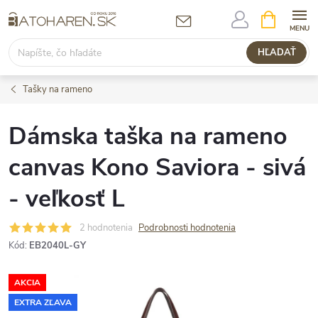
Prejsť
NÁKUPN
KOŠÍK
na
obsah
HĽADAŤ
Tašky na rameno
Dámska taška na rameno
canvas Kono Saviora - sivá
- veľkosť L
2 hodnotenia
Podrobnosti hodnotenia
Kód:
EB2040L-GY
AKCIA
EXTRA ZĽAVA