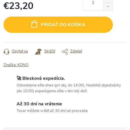
€23,20
Jednotková
cena:
PRIDAŤ DO KOŠÍKA
Opýtať sa
Strážiť
Zdieľať
Značka:
KONO
🚀 Blesková expedícia.
Odosielame ešte dnes (pri obj. do 14:00). Nedeľné objednávky
(do 10:00) expedujeme ešte v ten istý deň.
Až 30 dní na vrátenie
Tovar môžete vrátiť až 30 dní od prevzatia