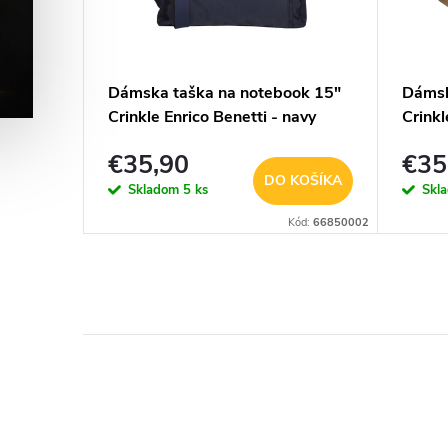
á
Dámska taška na notebook 15"
Dámsk
rvená
Crinkle Enrico Benetti - navy
Crinkl
€35,90
€35
KOŠÍKA
DO KOŠÍKA
Skladom
5 ks
Skl
02C1414-RED
Kód:
66850002