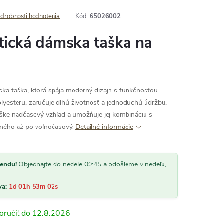
drobnosti hodnotenia
Kód:
65026002
ktická dámska taška na
ka taška, ktorá spája moderný dizajn s funkčnosťou.
lyesteru, zaručuje dlhú životnosť a jednoduchú údržbu.
aške nadčasový vzhľad a umožňuje jej kombináciu s
ného až po voľnočasový.
Detailné informácie
kendu!
Objednajte do nedele 09:45 a odošleme v nedeľu,
va:
1d 01h 53m 01s
12.8.2026