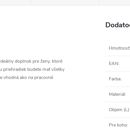
Dodato
Hmotnosť
 ideálny doplnok pre ženy, ktoré
EAN
:
u priehradiek budete mať všetky
 je vhodná ako na pracovné
Farba
:
Materiál
:
Objem (L)
Pre koho
: