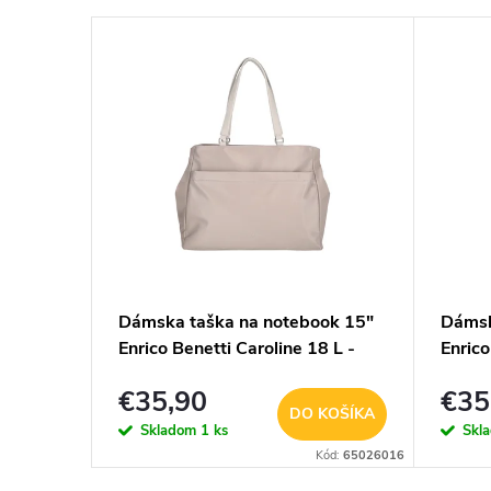
etti
Dámska taška na notebook 15"
Dámsk
Enrico Benetti Caroline 18 L -
Enrico
taupe
čierna
€35,90
€35
KOŠÍKA
DO KOŠÍKA
Skladom
1 ks
Skl
Kód:
65023007
Kód:
65026016