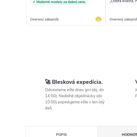
„Dobrá kvalita, 
✓ Moderné modely za dobrú cenu.
Overený zákazník
Overený zákazní
🚀 Blesková expedícia.
Odosielame ešte dnes (pri obj. do
J
14:00). Nedeľné objednávky (do
P
10:00) expedujeme ešte v ten istý
deň.
POPIS
HODNOT