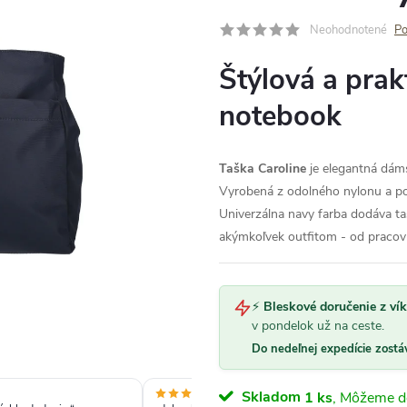
Neohodnotené
Po
Štýlová a pra
notebook
Taška Caroline
je elegantná dáms
Vyrobená z odolného nylonu a po
Univerzálna navy farba dodáva t
akýmkoľvek outfitom - od pracov
⚡
Bleskové doručenie z ví
v pondelok už na ceste.
Do nedeľnej expedície zostá
Skladom
1 ks