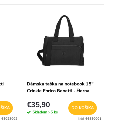
ti
Dámska taška na notebook 15"
Dámska 
Crinkle Enrico Benetti - čierna
Carolin
€35,90
€30,
ŠÍKA
DO KOŠÍKA
Skladom
>5 ks
Sklad
:
65023002
Kód:
66850001