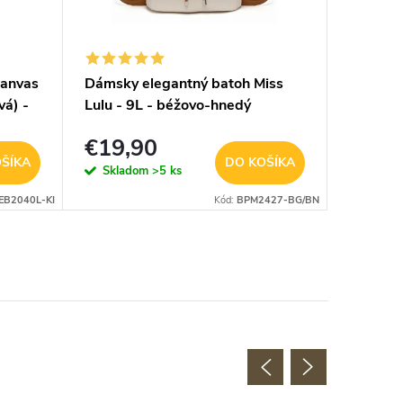
canvas
Dámsky elegantný batoh Miss
Univerz
vá) -
Lulu - 9L - béžovo-hnedý
KONO BP
40x25x
€19,90
€22,
ŠÍKA
DO KOŠÍKA
Skladom
>5 ks
Sklad
EB2040L-KI
Kód:
BPM2427-BG/BN