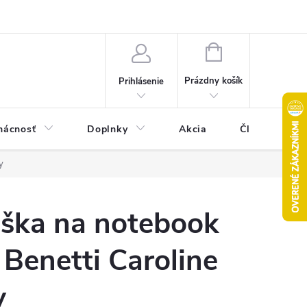
Pravidlá akcie 2+1 zdarma
Kontakty
Mapa serveru
Hodn
NÁKUPNÝ
KOŠÍK
Prázdny košík
Prihlásenie
ácnosť
Doplnky
Akcia
Články
y
ška na notebook
 Benetti Caroline
y