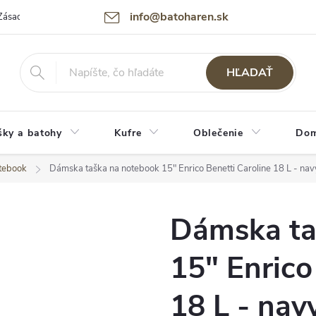
info@batoharen.sk
Zásady spracovania osobných údajov (GDPR)
Podmienky použitia webu
HĽADAŤ
šky a batohy
Kufre
Oblečenie
Dom
tebook
Dámska taška na notebook 15" Enrico Benetti Caroline 18 L - nav
Dámska ta
15" Enrico
18 L - nav