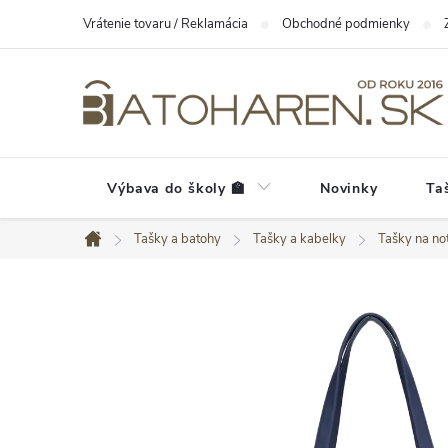
Prejsť
Vrátenie tovaru / Reklamácia
Obchodné podmienky
na
obsah
Výbava do školy 🏫
Novinky
Ta
Tašky a batohy
Tašky a kabelky
Tašky na no
Domov