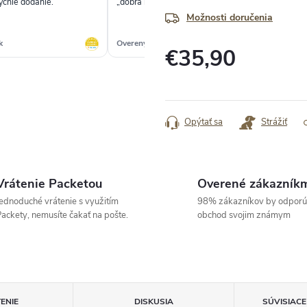
rýchle dodanie.“
„dobra komunikacia, rychle dodanie“
„Rý
Možnosti doručenia
k
Overený zákazník
Ove
€35,90
Jednotková
cena:
Opýtať sa
Strážiť
Vrátenie Packetou
Overené zákazník
ednoduché vrátenie s využitím
98% zákazníkov by odporú
ackety, nemusíte čakať na pošte.
obchod svojim známym
ENIE
DISKUSIA
SÚVISIAC