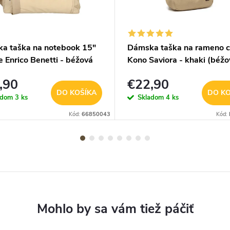
a taška na notebook 15"
Dámska taška na rameno 
e Enrico Benetti - béžová
Kono Saviora - khaki (béžo
veľkosť L
,90
€22,90
DO KOŠÍKA
DO KO
adom
3 ks
Skladom
4 ks
Kód:
66850043
Kód: