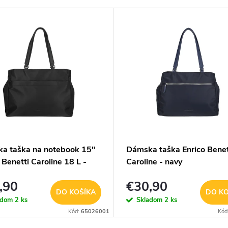
a taška na notebook 15"
Dámska taška Enrico Benet
 Benetti Caroline 18 L -
Caroline - navy
,90
€30,90
DO KOŠÍKA
DO KO
adom
2 ks
Skladom
2 ks
Kód:
65026001
Kód