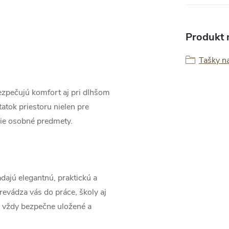
Produkt n
Tašky n
zpečujú komfort aj pri dlhšom
atok priestoru nielen pre
lšie osobné predmety.
adajú elegantnú, praktickú a
revádza vás do práce, školy aj
ú vždy bezpečne uložené a