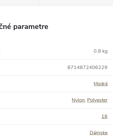
čné parametre
:
0.8 kg
8714872406229
Modrá
Nylon
,
Polyester
:
18
Dámske