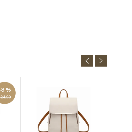
–8 %
€24,90