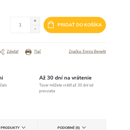
chle dodanie a krasny tovar. Kvalitný.“
✓ Rýchle dodanie
rený zákazník
Overený zákazník
PRIDAŤ DO KOŠÍKA
Zdieľať
Tlač
Značka:
Enrico Benetti
mi
Až 30 dní na vrátenie
čalo
Tovar môžete vrátiť až 30 dní od
prevzatia
E PRODUKTY
PODOBNÉ (5)