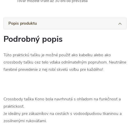
Tovar môžete vrátiť až 30 dní od prevzatia
Popis produktu
Podrobný popis
Túto praktickú tašku je možné použiť ako kabelku alebo ako
crossbody tašku cez telo vďaka odnímateľným popruhom. Neutrálne
farebné prevedenie z nej robí skvelú voľbu pre každého!
Crossbody taška Kono bola navrhnutá s ohľadom na funkčnosť a
praktickosť.
Je ideálny pre zákazníkov na cestách s vodoodpudivou tkaninou a
zosilnenými rukoväťami.