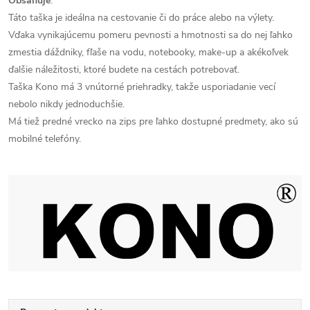
Obsahuje
:
Táto taška je ideálna na cestovanie či do práce alebo na výlety.
Vďaka vynikajúcemu pomeru pevnosti a hmotnosti sa do nej ľahko
zmestia dáždniky, fľaše na vodu, notebooky, make-up a akékoľvek
ďalšie náležitosti, ktoré budete na cestách potrebovať.
Taška Kono má 3 vnútorné priehradky, takže usporiadanie vecí
nebolo nikdy jednoduchšie.
Má tiež predné vrecko na zips pre ľahko dostupné predmety, ako sú
mobilné telefóny.