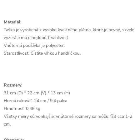
Materiál
:
Taška je vyrobená z vysoko kvalitného plátna, ktoré je pevné, skvele
vyzerá a má dlhodobú trvanlivosť.
Vnútorná podšívka je polyester.
Starostlivosť: Čistite vlhkou handričkou.
Rozmery
:
31 cm (D) * 22 cm (V) * 13 cm (H)
Horná rukoväť: 24 cm / 9,4 palca
Hmotnosť: 0,48 kg
Všetky miery sú vonkajšie, vnútorné rozmery sa môžu líšiť cca 1-2
cm.