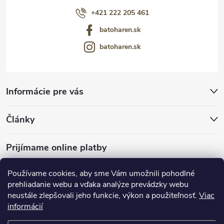
+421 222 205 461
batoharen.sk
batoharen.sk
Informácie pre vás
Články
Prijímame online platby
Používame cookies, aby sme Vám umožnili pohodlné
prehliadanie webu a vďaka analýze prevádzky webu
neustále zlepšovali jeho funkcie, výkon a použiteľnosť.
Viac
mariveo.cz
abundo.cz
informácií