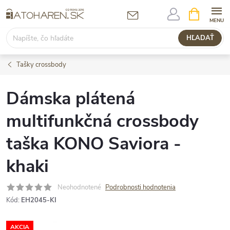
Prejsť
NÁKUPN
KOŠÍK
na
obsah
HĽADAŤ
Tašky crossbody
Dámska plátená
multifunkčná crossbody
taška KONO Saviora -
khaki
Neohodnotené
Podrobnosti hodnotenia
Kód:
EH2045-KI
AKCIA