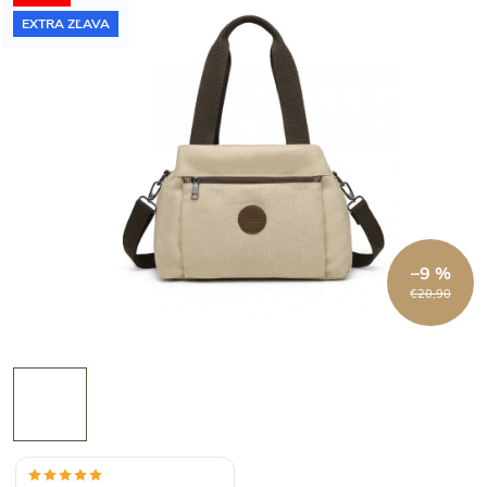
EXTRA ZĽAVA
–9 %
€20,90