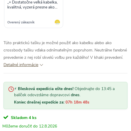
„+ Dostatočne veľká kabelka,
kvalitná, vyzerá presne ako
na obrázku -žiadne“
Overený zákazník
Túto praktickú tašku je možné použiť ako kabelku alebo ako
crossbody tašku vďaka odnímateľným popruhom. Neutrálne farebné
prevedenie z nej robí skvelú voľbu pre každého! V khaki prevedení.
Detailné informácie
⚡
Blesková expedícia ešte dnes!
Objednajte do 13:45 a
balíček odovzdáme dopravcovi
dnes
.
Koniec dnešnej expedície za:
07h 18m 48s
Skladom
4 ks
12.8.2026