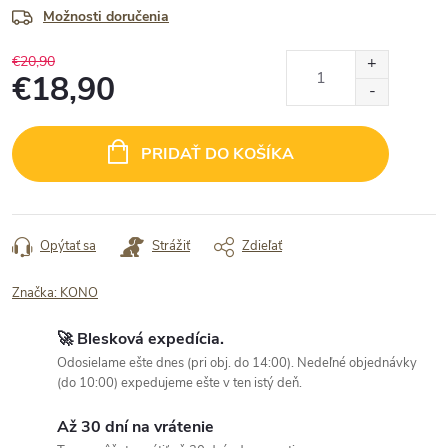
Možnosti doručenia
€20,90
€18,90
Jednotková
cena:
PRIDAŤ DO KOŠÍKA
Opýtať sa
Strážiť
Zdieľať
Značka:
KONO
🚀 Blesková expedícia.
Odosielame ešte dnes (pri obj. do 14:00). Nedeľné objednávky
(do 10:00) expedujeme ešte v ten istý deň.
Až 30 dní na vrátenie