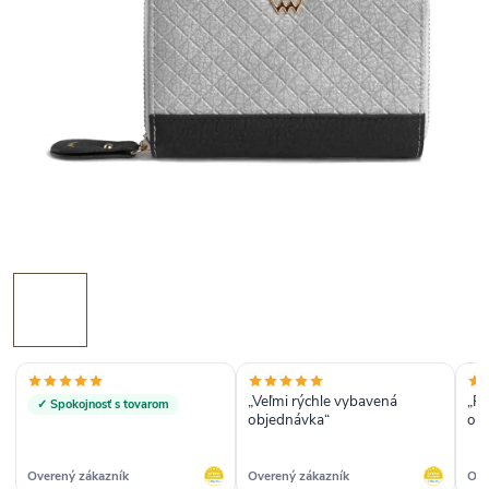
„Veľmi rýchle vybavená
„Rý
✓ Spokojnosť s tovarom
objednávka“
obj
je 
Overený zákazník
Overený zákazník
Ove