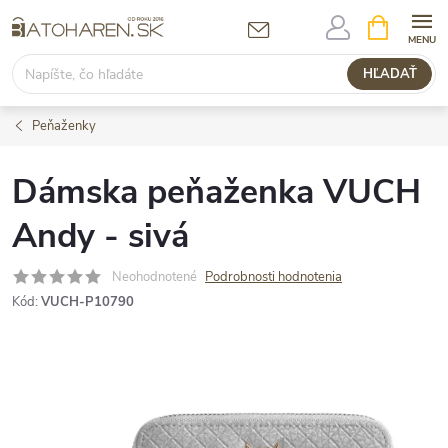
Prejsť
NÁKUPN
KOŠÍK
na
obsah
HĽADAŤ
Peňaženky
Dámska peňaženka VUCH
Andy - sivá
Neohodnotené
Podrobnosti hodnotenia
Kód:
VUCH-P10790