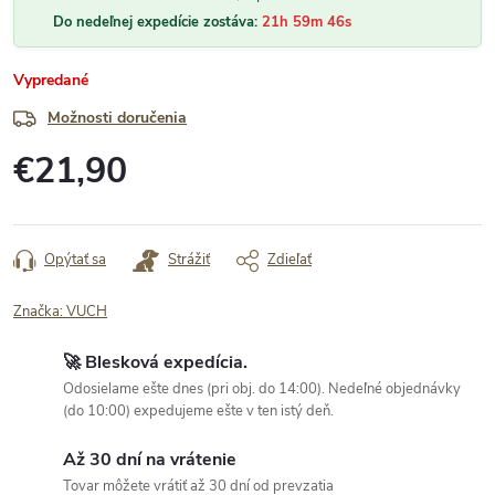
Do nedeľnej expedície zostáva:
21h 59m 46s
Vypredané
Možnosti doručenia
€21,90
Jednotková
cena:
Opýtať sa
Strážiť
Zdieľať
Značka:
VUCH
🚀 Blesková expedícia.
Odosielame ešte dnes (pri obj. do 14:00). Nedeľné objednávky
(do 10:00) expedujeme ešte v ten istý deň.
Až 30 dní na vrátenie
Tovar môžete vrátiť až 30 dní od prevzatia