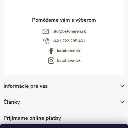
e
info
@
batoharen.sk
+421 222 205 461
batoharen.sk
batoharen.sk
Informácie pre vás
Články
Prijímame online platby