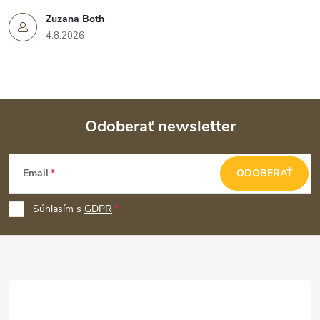
Zuzana Both
4.8.2026
Odoberať newsletter
Z
Email
ODOBERAŤ
á
p
Súhlasím s
GDPR
ä
t
i