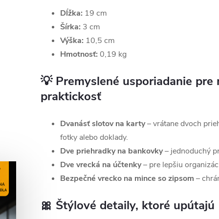
Dĺžka:
19 cm
Šírka:
3 cm
Výška:
10,5 cm
Hmotnosť:
0,19 kg
💡
Premyslené usporiadanie pre
praktickosť
Dvanásť slotov na karty
– vrátane dvoch prie
fotky alebo doklady.
Dve priehradky na bankovky
– jednoduchý pr
Dve vrecká na účtenky
– pre lepšiu organizác
Bezpečné vrecko na mince so zipsom
– chrá
🎀
Štýlové detaily, ktoré upútajú