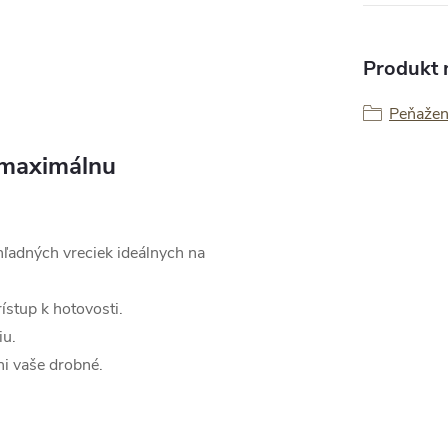
Produkt n
Peňaže
 maximálnu
hľadných vreciek ideálnych na
ístup k hotovosti.
iu.
ni vaše drobné.