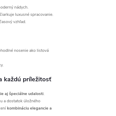
oderný nádych.
iarkuje luxusné spracovanie.
časový vzhľad.
odlné nosenie ako listová
y.
 každú príležitosť
e aj špeciálne udalosti
.
ciu a dostatok úložného
cení
kombináciu elegancie a