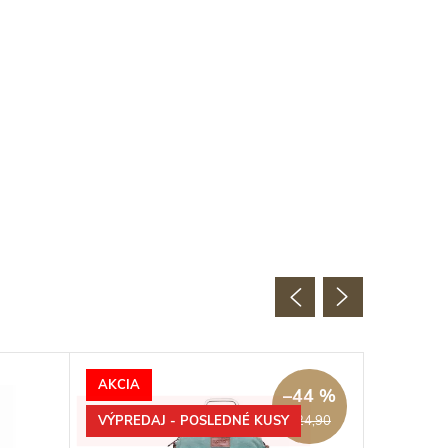
AKCIA
AKCIA
–44 %
VÝPREDAJ - POSLEDNÉ KUSY
EXTRA 
€24,90