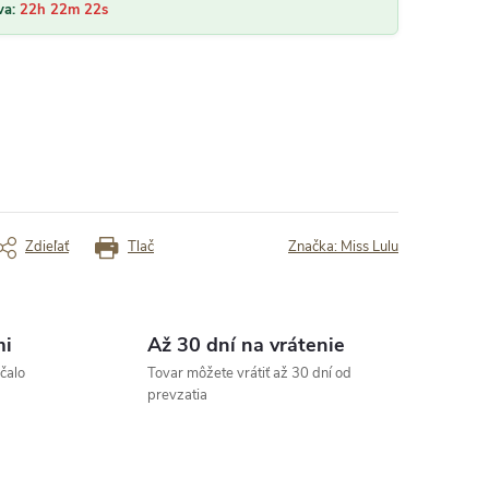
„zapínanie vnutri kufra sa mi zdá
 Kvalitny produkt
✓ Jedinečný design
va:
22h 22m 20s
zastarané- nie je tam ten typ zacvakn
vnútorných šnúr ako bežne“
✓ som veľmi spokojná
rený zákazník
Overený zákazník
Zdieľať
Tlač
Značka:
Miss Lulu
mi
Až 30 dní na vrátenie
čalo
Tovar môžete vrátiť až 30 dní od
prevzatia