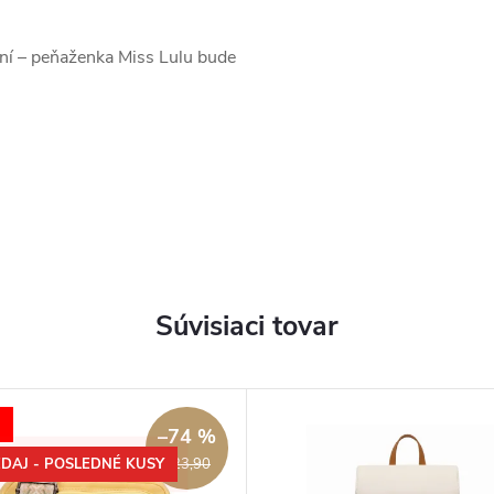
ení – peňaženka Miss Lulu bude
Súvisiaci tovar
–74 %
DAJ - POSLEDNÉ KUSY
€23,90