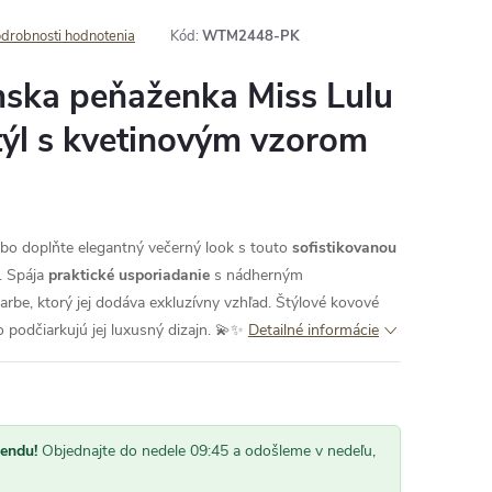
drobnosti hodnotenia
Kód:
WTM2448-PK
ska peňaženka Miss Lulu
týl s kvetinovým vzorom
ebo doplňte elegantný večerný look s touto
sofistikovanou
. Spája
praktické usporiadanie
s nádherným
arbe, ktorý jej dodáva exkluzívny vzhľad. Štýlové kovové
o podčiarkujú jej luxusný dizajn. 💫✨
Detailné informácie
kendu!
Objednajte do nedele 09:45 a odošleme v nedeľu,