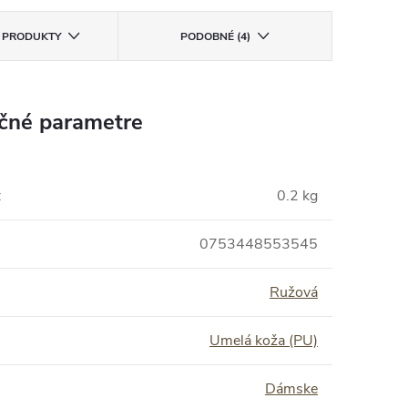
E PRODUKTY
PODOBNÉ (4)
čné parametre
:
0.2 kg
0753448553545
Ružová
Umelá koža (PU)
Dámske