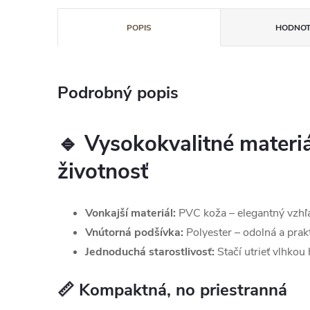
POPIS
HODNOT
Podrobný popis
🔹
Vysokokvalitné materiá
životnosť
Vonkajší materiál:
PVC koža – elegantný vzhľ
Vnútorná podšívka:
Polyester – odolná a prakt
Jednoduchá starostlivosť:
Stačí utrieť vlhkou
📏
Kompaktná, no priestranná