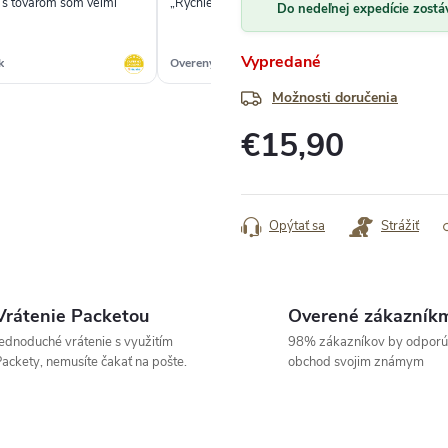
, s tovarom som veľmi
„Rychle a expresne dodanie“
✓
Do nedeľnej expedície zostá
Vypredané
k
Overený zákazník
Ove
Možnosti doručenia
€15,90
Jednotková
cena:
Opýtať sa
Strážiť
Vrátenie Packetou
Overené zákazník
ednoduché vrátenie s využitím
98% zákazníkov by odporú
ackety, nemusíte čakať na pošte.
obchod svojim známym