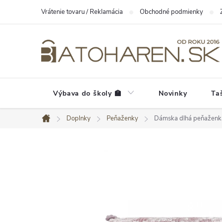
Prejsť
Vrátenie tovaru / Reklamácia
Obchodné podmienky
na
obsah
Výbava do školy 🏫
Novinky
Ta
Doplnky
Peňaženky
Dámska dlhá peňaženka
Domov