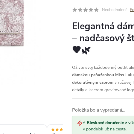
Neohodnotené
Po
Elegantná dám
– nadčasový š
🖤🌿
Oživte svoj každodenný outfit al
dámskou peňaženkou Miss Lulu
dekoratívnym vzorom
v ružovej f
detaily a laserom gravírované log
Položka bola vypredaná…
⚡
Bleskové doručenie z ví
v pondelok už na ceste.