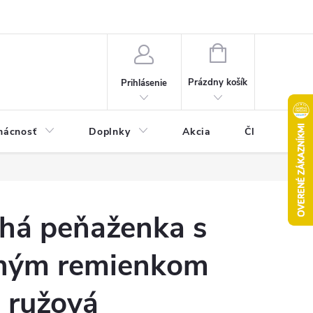
Pravidlá akcie 2+1 zdarma
Kontakty
Mapa serveru
Hodn
NÁKUPNÝ
KOŠÍK
Prázdny košík
Prihlásenie
ácnosť
Doplnky
Akcia
Články
há peňaženka s
ným remienkom
- ružová