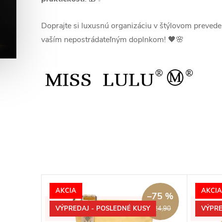
Doprajte si luxusnú organizáciu v štýlovom preved
vaším nepostrádateľným doplnkom! 🖤🌸
AKCIA
AKCIA
–75 %
VÝPREDAJ - POSLEDNÉ KUSY
VÝPRE
€24,90