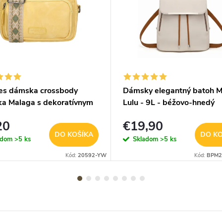
es dámska crossbody
Dámsky elegantný batoh M
ka Malaga s dekoratívnym
Lulu - 9L - béžovo-hnedý
om - svetlo žltá
20
€19,90
DO KOŠÍKA
DO KO
adom
>5 ks
Skladom
>5 ks
Kód:
20592-YW
Kód:
BPM2