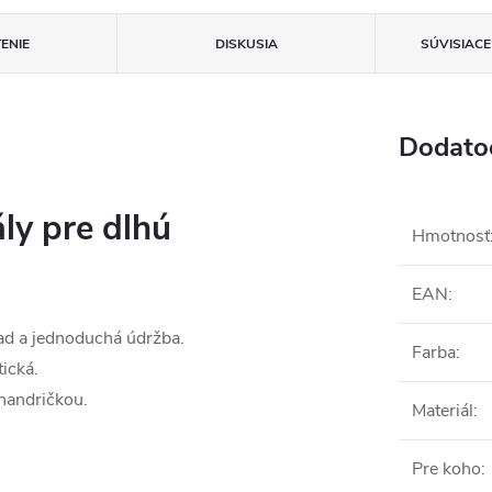
ENIE
DISKUSIA
SÚVISIAC
Dodato
ly pre dlhú
Hmotnosť
EAN
:
ad a jednoduchá údržba.
Farba
:
ická.
 handričkou.
Materiál
:
Pre koho
: