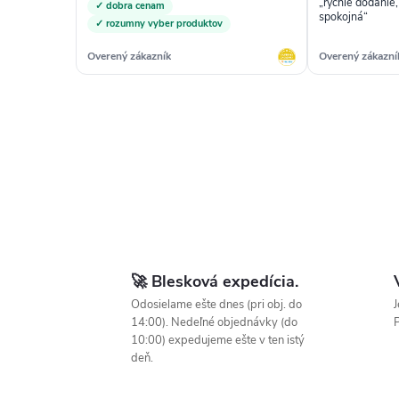
„rýchle dodanie
✓ dobra cenam
spokojná“
✓ rozumny vyber produktov
Overený zákazník
Overený zákazní
🚀 Blesková expedícia.
Odosielame ešte dnes (pri obj. do
J
14:00). Nedeľné objednávky (do
P
10:00) expedujeme ešte v ten istý
deň.