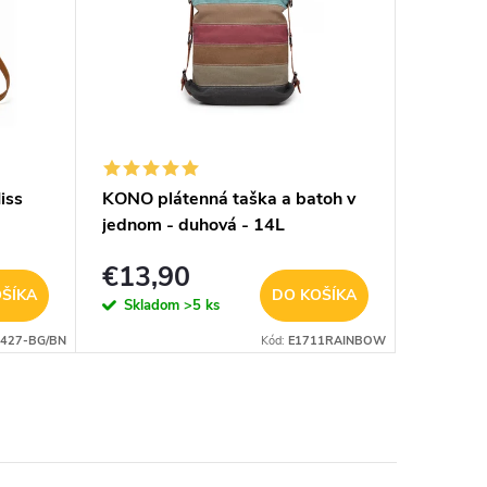
iss
KONO plátenná taška a batoh v
Kožený
jednom - duhová - 14L
perační
Micmacb
€13,90
€10,
ŠÍKA
DO KOŠÍKA
Skladom
>5 ks
Sklad
427-BG/BN
Kód:
E1711RAINBOW