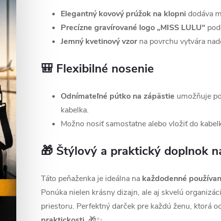
Elegantný kovový prúžok na klopni
dodáva m
Precízne gravírované logo „MISS LULU“
podč
Jemný kvetinový vzor
na povrchu vytvára nad
🎒
Flexibilné nosenie
Odnímateľné pútko na zápästie
umožňuje poh
kabelka.
Možno nosiť samostatne alebo vložiť do kabelk
🎁
Štýlový a praktický doplnok na
Táto peňaženka je ideálna na
každodenné používani
Ponúka nielen krásny dizajn, ale aj skvelú organizá
priestoru. Perfektný darček pre každú ženu, ktorá o
praktickosti
. 🎁✨