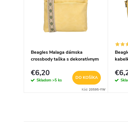
Zippy
Beagles Malaga dámska
Beagl
crossbody taška s dekoratívnym
kabel
popruhom -žltá - 26,5 cm
popruh
€6,20
€6,
KOŠÍKA
DO KOŠÍKA
Skladom
>5 ks
Skl
Kód:
A-33460
Kód:
20595-YW