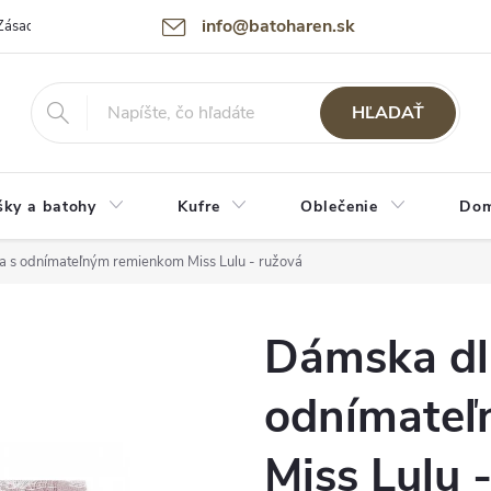
info@batoharen.sk
Zásady spracovania osobných údajov (GDPR)
Podmienky použitia webu
HĽADAŤ
šky a batohy
Kufre
Oblečenie
Dom
 s odnímateľným remienkom Miss Lulu - ružová
Dámska dl
odnímateľ
Miss Lulu 