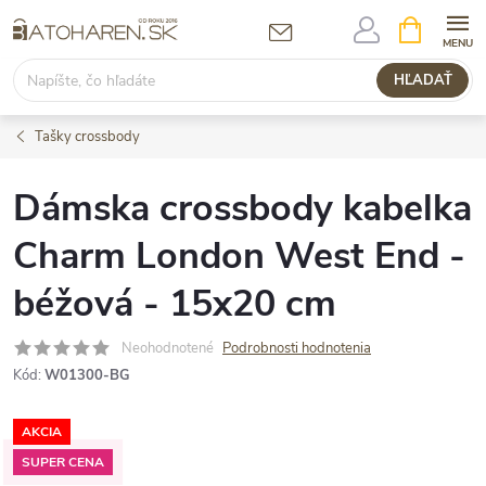
Prejsť
NÁKUPN
KOŠÍK
na
obsah
HĽADAŤ
Tašky crossbody
Dámska crossbody kabelka
Charm London West End -
béžová - 15x20 cm
Neohodnotené
Podrobnosti hodnotenia
Kód:
W01300-BG
AKCIA
SUPER CENA