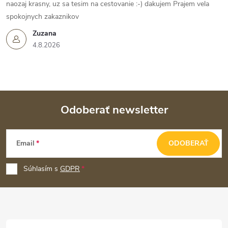
naozaj krasny, uz sa tesim na cestovanie :-) dakujem Prajem vela
spokojnych zakaznikov
Zuzana
4.8.2026
Odoberať newsletter
Z
Email
ODOBERAŤ
á
p
Súhlasím s
GDPR
ä
t