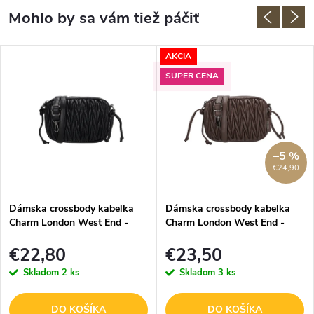
AKCIA
SUPER CENA
–5 %
€24,90
Dámska crossbody kabelka
Dámska crossbody kabelka
Charm London West End -
Charm London West End -
čierna - 15x20 cm
hnedá - 15x20 cm
€22,80
€23,50
Skladom
2 ks
Skladom
3 ks
DO KOŠÍKA
DO KOŠÍKA