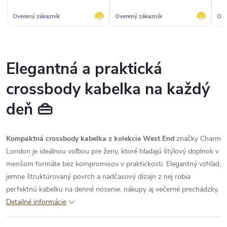
zo stranky batoharen. Bola
som spokojna.“
Overený zákazník
Overený zákazník
Ove
Elegantná a praktická
crossbody kabelka na každý
deň 👜
Kompaktná crossbody kabelka z kolekcie West End
značky Charm
London je ideálnou voľbou pre ženy, ktoré hľadajú štýlový doplnok v
menšom formáte bez kompromisov v praktickosti. Elegantný vzhľad,
jemne štruktúrovaný povrch a nadčasový dizajn z nej robia
perfektnú kabelku na denné nosenie, nákupy aj večerné prechádzky.
Detailné informácie