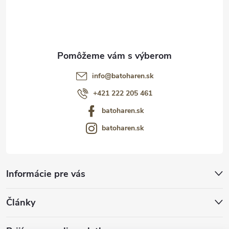
i
e
info
@
batoharen.sk
+421 222 205 461
batoharen.sk
batoharen.sk
Informácie pre vás
Články