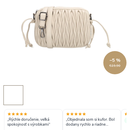
–5 %
€23,90
„Rýchle doručenie, veľká
„Objednala som si kufor. Bol
✓
spokojnosť s výrobkami“
dodany rychlo a riadne
zabaleny. Odporucam nakup