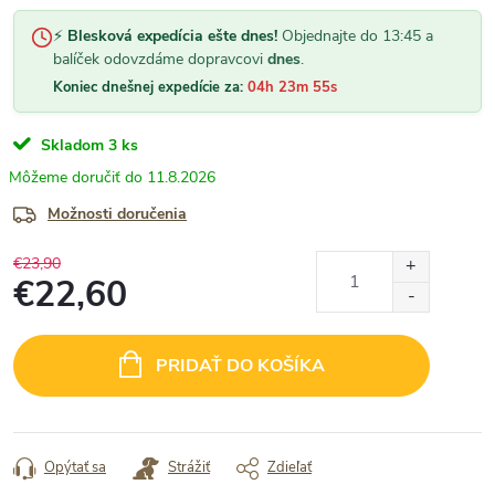
⚡
Blesková expedícia ešte dnes!
Objednajte do 13:45 a
balíček odovzdáme dopravcovi
dnes
.
Koniec dnešnej expedície za:
04h 23m 54s
Skladom
3 ks
11.8.2026
Možnosti doručenia
€23,90
€22,60
Jednotková
cena:
PRIDAŤ DO KOŠÍKA
Opýtať sa
Strážiť
Zdieľať