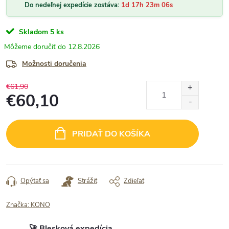
Do nedeľnej expedície zostáva:
1d 17h 23m 06s
Skladom
5 ks
12.8.2026
Možnosti doručenia
€61,90
€60,10
Jednotková
cena:
PRIDAŤ DO KOŠÍKA
Opýtať sa
Strážiť
Zdieľať
Značka:
KONO
🚀 Blesková expedícia.