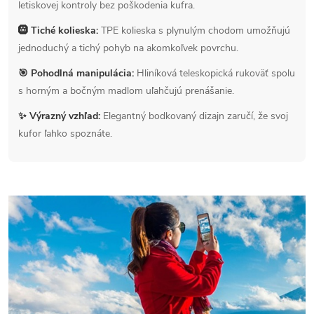
letiskovej kontroly bez poškodenia kufra.
🛞 Tiché kolieska:
TPE kolieska s plynulým chodom umožňujú
jednoduchý a tichý pohyb na akomkoľvek povrchu.
🎯 Pohodlná manipulácia:
Hliníková teleskopická rukoväť spolu
s horným a bočným madlom uľahčujú prenášanie.
✨ Výrazný vzhľad:
Elegantný bodkovaný dizajn zaručí, že svoj
kufor ľahko spoznáte.