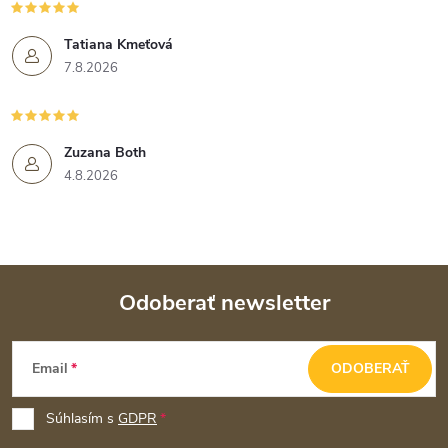
Tatiana Kmeťová
7.8.2026
Zuzana Both
4.8.2026
Odoberať newsletter
Z
Email
ODOBERAŤ
á
p
Súhlasím s
GDPR