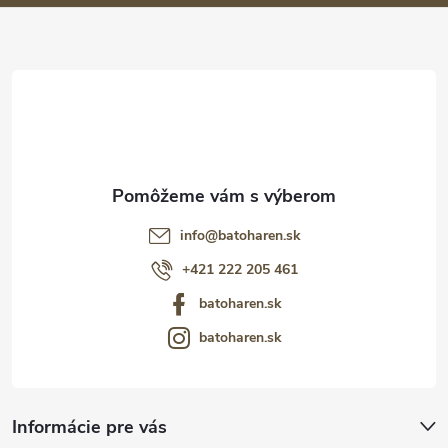
ä
t
i
e
info
@
batoharen.sk
+421 222 205 461
batoharen.sk
batoharen.sk
Informácie pre vás