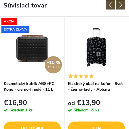
Súvisiaci tovar
AKCIA
EXTRA ZĽAVA
–15 %
€19,90
Kozmetický kufrík ABS+PC
Elastický obal na kufor - Svet
Kono - čierno-hnedý - 11 L
- čierno-biely - Abbara
€16,90
€13,90
od
Skladom
1 ks
Skladom
>5 ks
DO KOŠÍKA
DETAIL