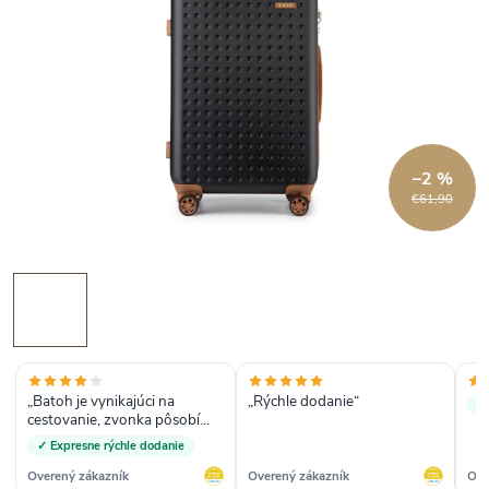
–2 %
€61,90
„Batoh je vynikajúci na
„Rýchle dodanie“
✓
cestovanie, zvonka pôsobí
ako menší, ale veľa sa doň
✓ Expresne rýchle dodanie
zmestí. Krásny dizajn.“
Overený zákazník
Overený zákazník
Ove