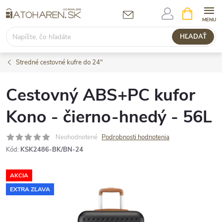
Prejsť
NÁKUPN
KOŠÍK
na
obsah
HĽADAŤ
Stredné cestovné kufre do 24"
Cestovný ABS+PC kufor
Kono - čierno-hnedý - 56L
Neohodnotené
Podrobnosti hodnotenia
Kód:
KSK2486-BK/BN-24
AKCIA
EXTRA ZĽAVA