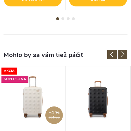
AKCIA
SUPER CENA
–4 %
€61,90