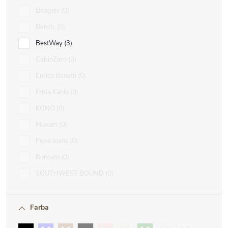
Beagles
0
Bench.
0
BestWay
3
CabinZero
0
Enrico Benetti
0
Frida Kahlo
0
KONO
0
Movom
0
Pepe Jeans
0
Roncato
0
SOUTHWEST BOUND
0
Farba