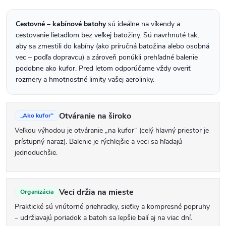
požiadavky...
v
l
Cestovné – kabínové batohy
sú ideálne na víkendy a
cestovanie lietadlom bez veľkej batožiny. Sú navrhnuté tak,
á
aby sa zmestili do kabíny (ako príručná batožina alebo osobná
d
vec – podľa dopravcu) a zároveň ponúkli prehľadné balenie
podobne ako kufor. Pred letom odporúčame vždy overiť
a
rozmery a hmotnostné limity vašej aerolinky.
c
i
Otváranie na široko
„Ako kufor“
e
Veľkou výhodou je otváranie „na kufor“ (celý hlavný priestor je
p
prístupný naraz). Balenie je rýchlejšie a veci sa hľadajú
r
jednoduchšie.
v
k
Veci držia na mieste
Organizácia
y
Praktické sú vnútorné priehradky, sieťky a kompresné popruhy
v
– udržiavajú poriadok a batoh sa lepšie balí aj na viac dní.