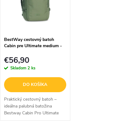
BestWay cestovný batoh
Cabin pre Ultimate medium -
30L - khaki
€56,90
Skladom
2 ks
DO KOŠÍKA
Praktický cestovný batoh –
ideálna palubná batožina
Bestway Cabin Pro Ultimate
Medium s objemom 30 litrov je
univerzálny cestovný batoh
navrhnutý tak, aby spĺňal
O