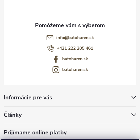
e
info
@
batoharen.sk
+421 222 205 461
batoharen.sk
batoharen.sk
Informácie pre vás
Články
Prijímame online platby