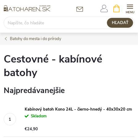
Prejsť
NÁKUPN
KOŠÍK
na
obsah
HĽADAŤ
Batohy do mesta i do prírody
Cestovné - kabínové
batohy
Najpredávanejšie
Kabínový batoh Kono 24L - čierno-hnedý - 40x30x20 cm
Skladom
€24,90