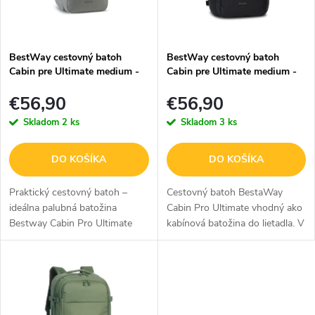
s
e
p
p
BestWay cestovný batoh
BestWay cestovný batoh
r
Cabin pre Ultimate medium -
Cabin pre Ultimate medium -
r
30L - svetlosivý
30L - čierny
o
€56,90
€56,90
o
Skladom
2 ks
Skladom
3 ks
d
d
u
u
DO KOŠÍKA
DO KOŠÍKA
k
k
Praktický cestovný batoh –
Cestovný batoh BestaWay
ideálna palubná batožina
Cabin Pro Ultimate vhodný ako
t
t
Bestway Cabin Pro Ultimate
kabínová batožina do lietadla. V
o
Medium s objemom 30 litrov je
čiernom prevedení s kapacitou
o
univerzálny cestovný batoh
30L.
v
v
navrhnutý tak, aby spĺňal
požiadavky...