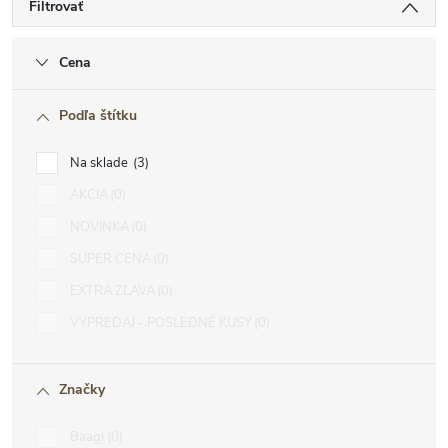
Filtrovať
Cena
Podľa štítku
Na sklade
3
AKCIA
0
NOVINKA
0
SUPER CENA
0
EXTRA ZĽAVA
0
VÝPREDAJ - POSLEDNÉ KUSY
0
Značky
Baagl
0