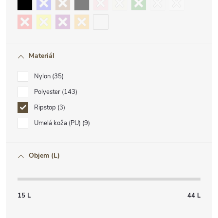
Materiál
Nylon
35
Polyester
143
Ripstop
3
Umelá koža (PU)
9
Objem (L)
15
L
44
L