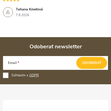
Tatiana Kmeťová
7.8.2026
Odoberať newsletter
Z
Email
ODOBERAŤ
á
p
Súhlasím s
GDPR
ä
t
i