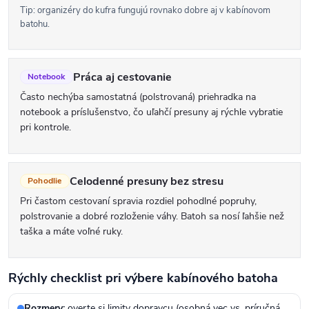
ý
Tip: organizéry do kufra fungujú rovnako dobre aj v kabínovom
p
batohu.
i
s
Práca aj cestovanie
Notebook
u
Často nechýba samostatná (polstrovaná) priehradka na
notebook a príslušenstvo, čo uľahčí presuny aj rýchle vybratie
pri kontrole.
Celodenné presuny bez stresu
Pohodlie
Pri častom cestovaní spravia rozdiel pohodlné popruhy,
polstrovanie a dobré rozloženie váhy. Batoh sa nosí ľahšie než
taška a máte voľné ruky.
Rýchly checklist pri výbere kabínového batoha
Rozmery:
overte si limity dopravcu (osobná vec vs. príručná